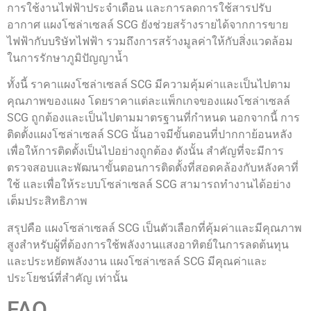
การใช้งานไฟฟ้าประจำเดือน และการลดการใช้สารปรับ
อากาศ แผงโซล่าเซลล์ SCG ยังช่วยสร้างรายได้จากการขาย
ไฟฟ้ากับบริษัทไฟฟ้า รวมถึงการสร้างมูลค่าให้กับสิ่งแวดล้อม
ในการรักษาภูมิปัญญาน้ำ
ทั้งนี้ ราคาแผงโซล่าเซลล์ SCG มีความคุ้มค่าและเป็นไปตาม
คุณภาพของแผง โดยราคาแต่ละแพ็กเกจของแผงโซล่าเซลล์
SCG ถูกต้องและเป็นไปตามมาตรฐานที่กำหนด นอกจากนี้ การ
ติดตั้งแผงโซล่าเซลล์ SCG นั้นอาจมีขั้นตอนที่ปากกาย้อนหลัง
เพื่อให้การติดตั้งเป็นไปอย่างถูกต้อง ดังนั้น สำคัญที่จะมีการ
ตรวจสอบและพัฒนาขั้นตอนการติดตั้งที่สอดคล้องกับหลังคาที่
ใช้ และเพื่อให้ระบบโซล่าเซลล์ SCG สามารถทำงานได้อย่าง
เต็มประสิทธิภาพ
สรุปคือ แผงโซล่าเซลล์ SCG เป็นตัวเลือกที่คุ้มค่าและมีคุณภาพ
สูงสำหรับผู้ที่ต้องการใช้พลังงานแสงอาทิตย์ในการลดต้นทุน
และประหยัดพลังงาน แผงโซล่าเซลล์ SCG มีคุณค่าและ
ประโยชน์ที่สำคัญ เท่านั้น
FAQ