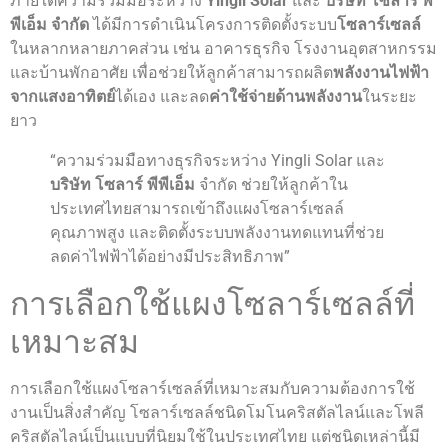
ภายใต้ความร่วมมือระหว่าง
Yingli Solar
และ
บริษัท โซลาร์ พี
พีเอ็ม จำกัด
ได้มีการดำเนินโครงการติดตั้งระบบ
โซลาร์เซลล์
ในหลากหลายภาคส่วน เช่น อาคารธุรกิจ โรงงานอุตสาหกรรม
และบ้านพักอาศัย เพื่อช่วยให้ลูกค้าสามารถผลิต
พลังงานไฟฟ้า
จากแสงอาทิตย์
ได้เอง และลด
ค่าใช้จ่ายด้านพลังงาน
ในระยะ
ยาว
“ความร่วมมือทางธุรกิจระหว่าง Yingli Solar และ
บริษัท โซลาร์ พีพีเอ็ม
จำกัด ช่วยให้ลูกค้าใน
ประเทศไทยสามารถเข้าถึงแผงโซลาร์เซลล์
คุณภาพสูง และติดตั้งระบบพลังงานทดแทนที่ช่วย
ลดค่าไฟฟ้าได้อย่างมีประสิทธิภาพ”
การเลือกใช้แผงโซลาร์เซลล์ที่
เหมาะสม
การเลือกใช้แผงโซลาร์เซลล์ที่เหมาะสมกับความต้องการใช้
งานเป็นสิ่งสำคัญ โซลาร์เซลล์ชนิดโมโนคริสตัลไลน์และโพลี
คริสตัลไลน์เป็นแบบที่นิยมใช้ในประเทศไทย แต่ชนิดเหล่านี้มี