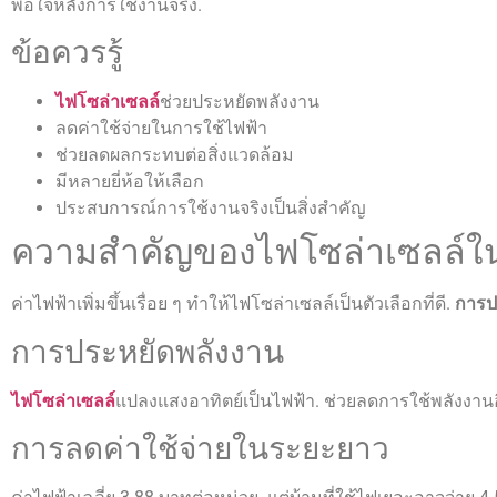
พอใจหลังการใช้งานจริง.
ข้อควรรู้
ไฟโซล่าเซลล์
ช่วยประหยัดพลังงาน
ลดค่าใช้จ่ายในการใช้ไฟฟ้า
ช่วยลดผลกระทบต่อสิ่งแวดล้อม
มีหลายยี่ห้อให้เลือก
ประสบการณ์การใช้งานจริงเป็นสิ่งสำคัญ
ความสำคัญของไฟโซล่าเซลล์ในป
ค่าไฟฟ้าเพิ่มขึ้นเรื่อย ๆ ทำให้ไฟโซล่าเซลล์เป็นตัวเลือกที่ดี.
การป
การประหยัดพลังงาน
ไฟโซล่าเซลล์
แปลงแสงอาทิตย์เป็นไฟฟ้า. ช่วยลดการใช้พลังงานอื
การลดค่าใช้จ่ายในระยะยาว