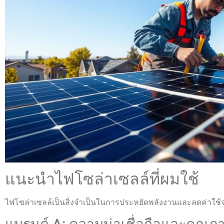
แนะนำไฟโซล่าเซลล์ที่ผมใช้
ไฟโซล่าเซลล์เป็นสิ่งจำเป็นในการประหยัดพลังงานและลดค่าใช้จ