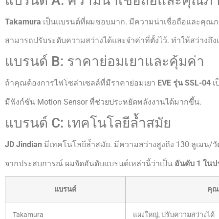
แบรนด์ A: ความน่าเชื่อถือและคุณภ
Takamura
เป็นแบรนด์ที่ผมชอบมาก. มีความน่าเชื่อถือและคุณ
สามารถปรับระดับความสว่างได้และจำค่าที่ตั้งไว้. ทำให้สว่างถึงเ
แบรนด์ B: ราคาย่อมเยาและคุ้มค่า
ถ้าคุณต้องการไฟโซล่าเซลล์ที่มีราคาย่อมเยา
EVE รุ่น SSL-04
เป
มีฟังก์ชัน Motion Sensor ที่ช่วยประหยัดพลังงานได้มากขึ้น.
แบรนด์ C: เทคโนโลยีล้ำสมัย
JD Jindian
มีเทคโนโลยีล้ำสมัย. มีความสว่างสูงถึง 130 ลูเมน/วั
จากประสบการณ์ ผมจัดอันดับแบรนด์เหล่านี้ว่าเป็น
อันดับ 1 ใน
แบรนด์
คุณ
Takamura
แผงใหญ่, ปรับความสว่างได้