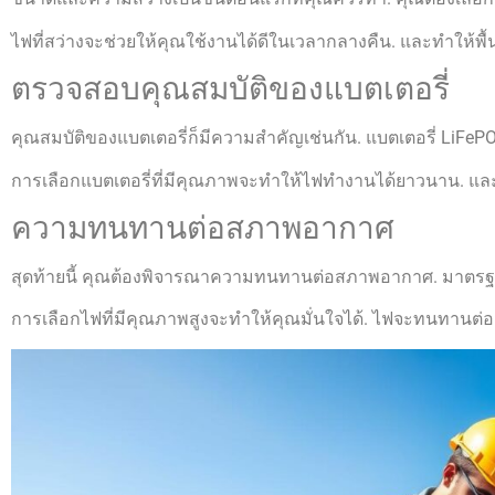
ไฟที่สว่างจะช่วยให้คุณใช้งานได้ดีในเวลากลางคืน. และทำให้พื
ตรวจสอบคุณสมบัติของแบตเตอรี่
คุณสมบัติของแบตเตอรี่ก็มีความสำคัญเช่นกัน. แบตเตอรี่ LiFeP
การเลือกแบตเตอรี่ที่มีคุณภาพจะทำให้ไฟทำงานได้ยาวนาน. และใ
ความทนทานต่อสภาพอากาศ
สุดท้ายนี้ คุณต้องพิจารณาความทนทานต่อสภาพอากาศ. มาตรฐานก
การเลือกไฟที่มีคุณภาพสูงจะทำให้คุณมั่นใจได้. ไฟจะทนทานต