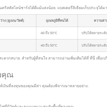
สตัลไลน์ชาร์จได้ดีแม้แสงน้อย. แบตเตอรี่ลิเธียมเก็บประจุได้ม
่าง (ลูเมน/วัตต์)
อุณหภูมิที่ทนได้
ความสา
-40 ถึง 50°C
ปรับได้หลายระดั
-40 ถึง 50°C
ปรับได้หลายระดั
สบาย. สำหรับผู้ที่สนใจ สามารถอ่านเพิ่มเติมได้ที่ ที่นี่ เพื่อเ
ับคุณ
ห้เงินที่ลงทุนของคุณมีค่า คุณต้องพิจารณาหลายอย่าง.
ที่มีวัตต์และลูเมนเหมาะสมกับพื้นที่ของคุณ.