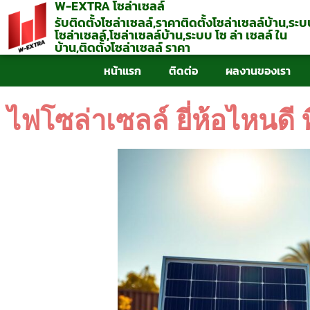
W-EXTRA โซล่าเซลล์
รับติดตั้งโซล่าเซลล์,ราคาติดตั้งโซล่าเซลล์บ้าน,ระ
โซล่าเซลล์,โซล่าเซลล์บ้าน,ระบบ โซ ล่า เซลล์ ใน
บ้าน,ติดตั้งโซล่าเซลล์ ราคา
หน้าแรก
ติดต่อ
ผลงานของเรา
ไฟโซล่าเซลล์ ยี่ห้อไหนดี