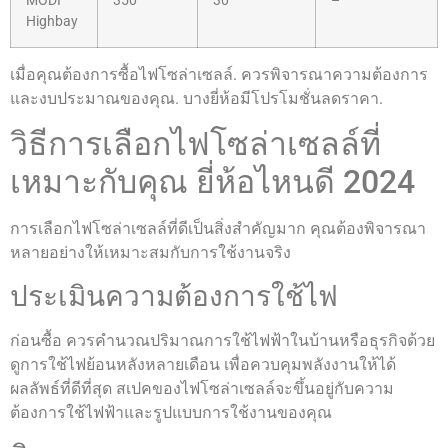
MODI
350
30
–
Highbay
เมื่อคุณต้องการซื้อไฟโซล่าเซลล์. ควรพิจารณาความต้องการ
และงบประมาณของคุณ. บางยี่ห้อมีโปรโมชั่นลดราคา.
วิธีการเลือกไฟโซล่าเซลล์ที่
เหมาะกับคุณ ยี่ห้อไหนดี 2024
การเลือกไฟโซล่าเซลล์ที่ดีเป็นสิ่งสำคัญมาก คุณต้องพิจารณา
หลายอย่างให้เหมาะสมกับการใช้งานจริง
ประเมินความต้องการใช้ไฟ
ก่อนซื้อ ควรคำนวณปริมาณการใช้ไฟฟ้าในบ้านหรือธุรกิจด้วย
ดูการใช้ไฟย้อนหลังหลายเดือน เพื่อควบคุมพลังงานให้ได้
ผลลัพธ์ที่ดีที่สุด สเปคของไฟโซล่าเซลล์จะขึ้นอยู่กับความ
ต้องการใช้ไฟฟ้าและรูปแบบการใช้งานของคุณ