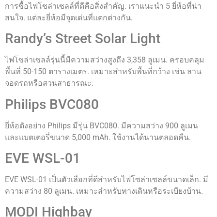
การซื้อไฟโซล่าเซลล์ที่ดีคือสิ่งสำคัญ. เราแนะนำ 5 ยี่ห้อที่น่า
สนใจ. แต่ละยี่ห้อมีจุดเด่นที่แตกต่างกัน.
Randy’s Street Solar Light
ไฟโซล่าเซลล์รุ่นนี้มีความสว่างสูงถึง 3,358 ลูเมน. ครอบคลุม
พื้นที่ 50-150 ตารางเมตร. เหมาะสำหรับพื้นที่กว้าง เช่น ลาน
จอดรถหรือสวนสาธารณะ.
Philips BVC080
ยี่ห้อดังอย่าง Philips มีรุ่น BVC080. มีความสว่าง 900 ลูเมน
และแบตเตอรี่ขนาด 5,000 mAh. ใช้งานได้นานตลอดคืน.
EVE WSL-01
EVE WSL-01 เป็นตัวเลือกที่ดีสำหรับไฟโซล่าเซลล์ขนาดเล็ก. มี
ความสว่าง 80 ลูเมน. เหมาะสำหรับทางเดินหรือระเบียงบ้าน.
MODI Highbay