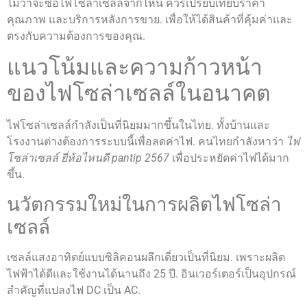
ไม่ว่าจะซื้อไฟโซล่าเซลล์จากไหน ควรเปรียบเทียบราคา
คุณภาพ และบริการหลังการขาย. เพื่อให้ได้สินค้าที่คุ้มค่าและ
ตรงกับความต้องการของคุณ.
แนวโน้มและความก้าวหน้า
ของไฟโซล่าเซลล์ในอนาคต
ไฟโซล่าเซลล์กำลังเป็นที่นิยมมากขึ้นในไทย. ทั้งบ้านและ
โรงงานต่างต้องการระบบนี้เพื่อลดค่าไฟ. คนไทยกำลังหาว่า
ไฟ
โซล่าเซลล์ ยี่ห้อไหนดี pantip 2567
เพื่อประหยัดค่าไฟได้มาก
ขึ้น.
นวัตกรรมใหม่ในการผลิตไฟโซล่า
เซลล์
เซลล์แสงอาทิตย์แบบซิลิคอนผลึกเดี่ยวเป็นที่นิยม. เพราะผลิต
ไฟฟ้าได้ดีและใช้งานได้นานถึง 25 ปี. อินเวอร์เตอร์เป็นอุปกรณ์
สำคัญที่แปลงไฟ DC เป็น AC.