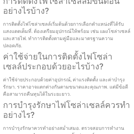
การติดตั้งไฟโซล่าเซลล์มีขั้นตอน
อย่างไรบ้าง?
การติดตั้งไฟโซล่าเซลล์เริ่มต้นด้วยการเลือกตำแหน่งที่ได้รับ
แสงแดดเต็มที่. ต้องเตรียมอุปกรณ์ให้พร้อม เช่น แผงโซล่าเซลล์
และสายไฟ. ทำการติดตั้งตามคู่มือและมาตรฐานความ
ปลอดภัย.
ค่าใช้จ่ายในการติดตั้งไฟโซล่า
เซลล์ประกอบด้วยอะไรบ้าง?
ค่าใช้จ่ายประกอบด้วยค่าอุปกรณ์, ค่าแรงติดตั้ง และค่าบำรุง
รักษา. ราคาอาจแตกต่างกันตามขนาดและคุณภาพ. แต่มีข้อดี
คือสามารถคืนทุนได้ในระยะยาว.
การบำรุงรักษาไฟโซล่าเซลล์ควรทำ
อย่างไร?
การบำรุงรักษาควรทำอย่างสม่ำเสมอ. ตรวจสอบการทำงาน