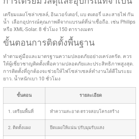
การเตรียมวัสดุและอุปกรณ์ที่จำเป็น
เตรียมแผงโซล่าเซลล์, อินเวอร์เตอร์, แบ ตเตอรี่ และสายไฟ กัน
น้ำ เลือกอุปกรณ์คุณภาพดีจากแบรนด์ที่น่าเชื่อถือ. เช่น Philips
หรือ XML-Solar. 8 ชั่วโมง 150 ตารางเมตร
ขั้นตอนการติดตั้งพื้นฐาน
ทำตามคู่มือและมาตรฐานความปลอดภัยอย่างเคร่งครัด. ควร
ให้ผู้เชี่ยวชาญติดตั้งเพื่อความปลอดภัยและประสิทธิภาพสูงสุด.
การติดตั้งที่ถูกต้องจะช่วยให้ไฟโซล่าเซลล์ทำงานได้ดีในระยะ
ยาว. น้ำหนักเบา 10 ชั่วโมง
ขั้นตอน
รายละเอียด
1. เตรียมพื้นที่
ทำความสะอาด ตรวจสอบโครงสร้าง
2. ติดตั้งแผง
ยึดแผงให้แน่น ปรับมุมรับแสง