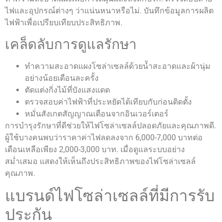
ไฟและอุปกรณ์ต่างๆ ว่าแน่นหนาหรือไม่. บันทึกข้อมูลการผลิต
ไฟฟ้าเพื่อเปรียบเทียบประสิทธิภาพ.
เคล็ดลับการดูแลรักษา
ทำความสะอาดแผงโซล่าเซลล์ด้วยน้ำสะอาดและผ้านุ่ม
อย่างน้อยเดือนละครั้ง
ตัดแต่งกิ่งไม้ที่บังแสงแดด
ตรวจสอบค่าไฟฟ้าที่ประหยัดได้เทียบกับก่อนติดตั้ง
หมั่นสังเกตสัญญาณเตือนจากอินเวอร์เตอร์
การบำรุงรักษาที่ดีช่วยให้ไฟโซล่าเซลล์ปลอดภัยและคุณภาพดี.
ผู้ใช้บางคนพบว่าราคาค่าไฟลดลงจาก 6,000-7,000 บาทต่อ
เดือนเหลือเพียง 2,000-3,000 บาท. เมื่อดูแลระบบอย่าง
สม่ำเสมอ แสดงให้เห็นถึงประสิทธิภาพของไฟโซล่าเซลล์
คุณภาพ.
แบรนด์ไฟโซล่าเซลล์ที่มีการรับ
ประกัน