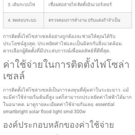
3. เดินระบบไฟ
เชื่อมต่อสายไฟ ติดตั้งอินเวอร์เตอร์
4. ทดสอบระบบ
ตรวจสอบการทำงาน ปรับแต่งถ้าจำเป็น
การติดตั้งไฟโซล่าเซลล์อย่างถูกต้องจะช่วยให้คุณได้รับ
ประโยชน์สูงสุด. ประหยัดค่าไฟและเป็นมิตรกับสิ่งแวดล้อม.
ควรเลือกผู้ติดตั้งที่มีประสบการณ์เพื่อผลลัพธ์ที่ดีที่สุด.
ค่าใช้จ่ายในการติดตั้งไฟโซล่า
เซลล์
การติดตั้งไฟโซล่าเซลล์เป็นการลงทุนที่คุ้มค่าในระยะยาว. แม้
จะมีค่าใช้จ่ายเริ่มต้นที่สูง แต่ก็สามารถประหยัดค่าไฟฟ้าได้มาก
ในอนาคต. มาดูรายละเอียดค่าใช้จ่ายกันเลย. essential
smartbright solar flood light smd 300w
องค์ประกอบหลักของค่าใช้จ่าย