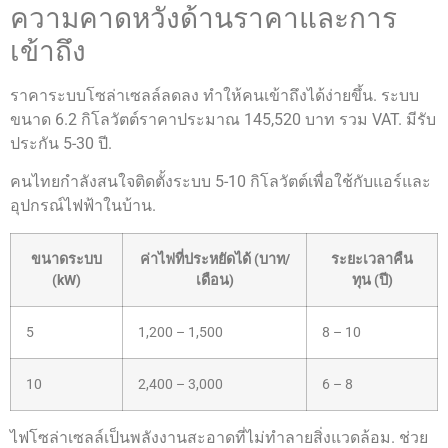
ความคาดหวังด้านราคาและการ
เข้าถึง
ราคาระบบโซล่าเซลล์ลดลง ทำให้คนเข้าถึงได้ง่ายขึ้น. ระบบ
ขนาด 6.2 กิโลวัตต์ราคาประมาณ 145,520 บาท รวม VAT. มีรับ
ประกัน 5-30 ปี.
คนไทยกำลังสนใจติดตั้งระบบ 5-10 กิโลวัตต์เพื่อใช้กับแอร์และ
อุปกรณ์ไฟฟ้าในบ้าน.
ขนาดระบบ
ค่าไฟที่ประหยัดได้ (บาท/
ระยะเวลาคืน
(kW)
เดือน)
ทุน (ปี)
5
1,200 – 1,500
8 – 10
10
2,400 – 3,000
6 – 8
ไฟโซล่าเซลล์เป็นพลังงานสะอาดที่ไม่ทำลายสิ่งแวดล้อม. ช่วย