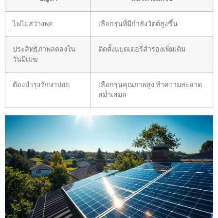
ไฟไม่สว่างพอ
เลือกรุ่นที่มีกำลังวัตต์สูงขึ้น
ประสิทธิภาพลดลงใน
ติดตั้งแบตเตอรี่สำรองเพิ่มเติม
วันมีเมฆ
ต้องบำรุงรักษาบ่อย
เลือกรุ่นคุณภาพสูง ทำความสะอาด
สม่ำเสมอ