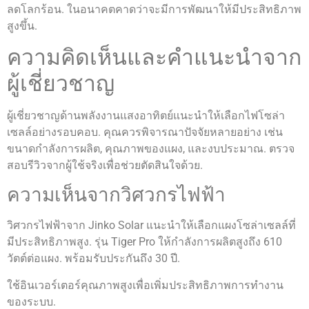
ลดโลกร้อน. ในอนาคตคาดว่าจะมีการพัฒนาให้มีประสิทธิภาพ
สูงขึ้น.
ความคิดเห็นและคำแนะนำจาก
ผู้เชี่ยวชาญ
ผู้เชี่ยวชาญด้านพลังงานแสงอาทิตย์แนะนำให้เลือกไฟโซล่า
เซลล์อย่างรอบคอบ. คุณควรพิจารณาปัจจัยหลายอย่าง เช่น
ขนาดกำลังการผลิต, คุณภาพของแผง, และงบประมาณ. ตรวจ
สอบรีวิวจากผู้ใช้จริงเพื่อช่วยตัดสินใจด้วย.
ความเห็นจากวิศวกรไฟฟ้า
วิศวกรไฟฟ้าจาก Jinko Solar แนะนำให้เลือกแผงโซล่าเซลล์ที่
มีประสิทธิภาพสูง. รุ่น Tiger Pro ให้กำลังการผลิตสูงถึง 610
วัตต์ต่อแผง. พร้อมรับประกันถึง 30 ปี.
ใช้อินเวอร์เตอร์คุณภาพสูงเพื่อเพิ่มประสิทธิภาพการทำงาน
ของระบบ.