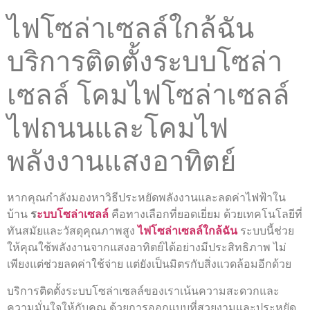
ไฟโซล่าเซลล์ใกล้ฉัน
บริการติดตั้งระบบโซล่า
เซลล์ โคมไฟโซล่าเซลล์
ไฟถนนและโคมไฟ
พลังงานแสงอาทิตย์
หากคุณกำลังมองหาวิธีประหยัดพลังงานและลดค่าไฟฟ้าใน
บ้าน
ร
ะบบโซล่าเซลล์
คือทางเลือกที่ยอดเยี่ยม ด้วยเทคโนโลยีที่
ทันสมัยและวัสดุคุณภาพสูง
ไฟโซล่าเซลล์ใกล้ฉัน
ระบบนี้ช่วย
ให้คุณใช้พลังงานจากแสงอาทิตย์ได้อย่างมีประสิทธิภาพ ไม่
เพียงแต่ช่วยลดค่าใช้จ่าย แต่ยังเป็นมิตรกับสิ่งแวดล้อมอีกด้วย
บริการติดตั้งระบบโซล่าเซลล์ของเราเน้นความสะดวกและ
ความมั่นใจให้กับคุณ ด้วยการออกแบบที่สวยงามและประหยัด