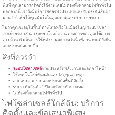
พื้นที่ คุณสามารถติดตั้งได้ง่ายโดยไม่ต้องพึ่งพาสายไฟฟ้าทั่วไป
นอกจากนี้ เรายังมีบริการจัดส่งทั่วประเทศและรับประกันสินค้า
นาน 1 ปี เพื่อให้คุณมั่นใจในคุณภาพและบริการของเรา
ไม่ว่าคุณจะอยู่ในพื้นที่ห่างไกลหรือในเมืองใหญ่ ระบบโซล่า
เซลล์ของเราสามารถตอบโจทย์ความต้องการของคุณได้อย่าง
ครบถ้วน เริ่มต้นการใช้พลังงานสะอาดวันนี้ เพื่ออนาคตที่ยั่งยืน
และประหยัดมากขึ้น
สิ่งที่ควรจำ
ระบบโซล่าเซลล์
ช่วยประหยัดพลังงานและลดค่าไฟฟ้า
ใช้เทคโนโลยีทันสมัยและวัสดุคุณภาพสูง
ออกแบบสวยงามและประหยัดพื้นที่ติดตั้ง
รับประกันสินค้า 1 ปีและจัดส่งทั่วประเทศ
ไม่ต้องพึ่งพาสายไฟฟ้าทั่วไป
ไฟโซล่าเซลล์ใกล้ฉัน: บริการ
ติดตั้งและข้อเสนอพิเศษ