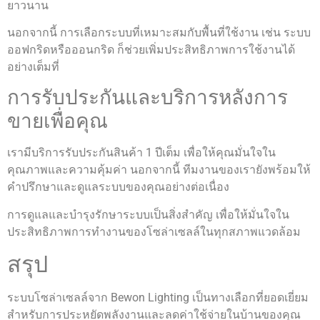
ยาวนาน
นอกจากนี้ การเลือกระบบที่เหมาะสมกับพื้นที่ใช้งาน เช่น ระบบ
ออฟกริดหรือออนกริด ก็ช่วยเพิ่มประสิทธิภาพการใช้งานได้
อย่างเต็มที่
การรับประกันและบริการหลังการ
ขายเพื่อคุณ
เรามีบริการรับประกันสินค้า 1 ปีเต็ม เพื่อให้คุณมั่นใจใน
คุณภาพและความคุ้มค่า นอกจากนี้ ทีมงานของเรายังพร้อมให้
คำปรึกษาและดูแลระบบของคุณอย่างต่อเนื่อง
การดูแลและบำรุงรักษาระบบเป็นสิ่งสำคัญ เพื่อให้มั่นใจใน
ประสิทธิภาพการทำงานของโซล่าเซลล์ในทุกสภาพแวดล้อม
สรุป
ระบบโซล่าเซลล์จาก Bewon Lighting เป็นทางเลือกที่ยอดเยี่ยม
สำหรับการประหยัดพลังงานและลดค่าใช้จ่ายในบ้านของคุณ