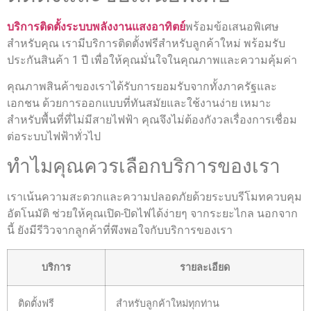
บริการติดตั้งระบบพลังงานแสงอาทิตย์
พร้อมข้อเสนอพิเศษ
สำหรับคุณ เรามีบริการติดตั้งฟรีสำหรับลูกค้าใหม่ พร้อมรับ
ประกันสินค้า 1 ปี เพื่อให้คุณมั่นใจในคุณภาพและความคุ้มค่า
คุณภาพสินค้าของเราได้รับการยอมรับจากทั้งภาครัฐและ
เอกชน ด้วยการออกแบบที่ทันสมัยและใช้งานง่าย เหมาะ
สำหรับพื้นที่ที่ไม่มีสายไฟฟ้า คุณจึงไม่ต้องกังวลเรื่องการเชื่อม
ต่อระบบไฟฟ้าทั่วไป
ทำไมคุณควรเลือกบริการของเรา
เราเน้นความสะดวกและความปลอดภัยด้วยระบบรีโมทควบคุม
อัตโนมัติ ช่วยให้คุณเปิด-ปิดไฟได้ง่ายๆ จากระยะไกล นอกจาก
นี้ ยังมีรีวิวจากลูกค้าที่พึงพอใจกับบริการของเรา
บริการ
รายละเอียด
ติดตั้งฟรี
สำหรับลูกค้าใหม่ทุกท่าน