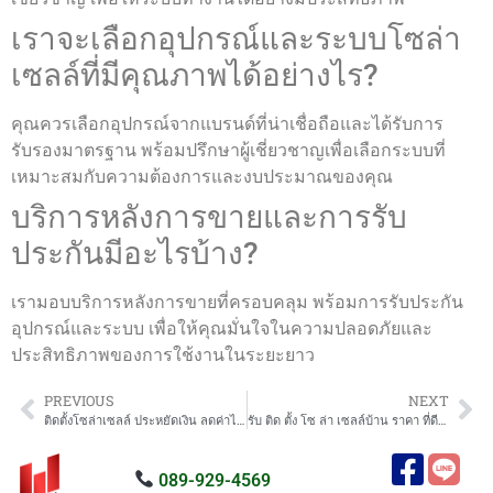
เราจะเลือกอุปกรณ์และระบบโซล่า
เซลล์ที่มีคุณภาพได้อย่างไร?
คุณควรเลือกอุปกรณ์จากแบรนด์ที่น่าเชื่อถือและได้รับการ
รับรองมาตรฐาน พร้อมปรึกษาผู้เชี่ยวชาญเพื่อเลือกระบบที่
เหมาะสมกับความต้องการและงบประมาณของคุณ
บริการหลังการขายและการรับ
ประกันมีอะไรบ้าง?
เรามอบบริการหลังการขายที่ครอบคลุม พร้อมการรับประกัน
อุปกรณ์และระบบ เพื่อให้คุณมั่นใจในความปลอดภัยและ
ประสิทธิภาพของการใช้งานในระยะยาว
PREVIOUS
NEXT
ติดตั้งโซล่าเซลล์ ประหยัดเงิน ลดค่าไฟที่บ้านคุณ ติดตั้ง Solar ลดค่าไฟ? เลือกแบบไหนคุ้มค่าที่สุด
รับ ติด ตั้ง โซ ล่า เซลล์บ้าน ราคา ที่ดีที่สุด รับติดตั้งโซล่าเซลล์ และ Solar Cell ราคาคุ้มค่าทั่วไทย
089-929-4569