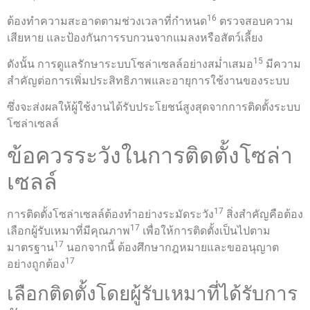
16
ต้องทำความสะอาดตามช่วงเวลาที่กำหนด
ตรวจสอบความ
เสียหาย และป้องกันการรบกวนจากแมลงหรือสัตว์เลี้ยง
15
ดังนั้น การดูแลรักษาระบบโซล่าเซลล์อย่างสม่ำเสมอ
มีความ
สำคัญต่อการเพิ่มประสิทธิภาพและอายุการใช้งานของระบบ
ซึ่งจะส่งผลให้ผู้ใช้งานได้รับประโยชน์สูงสุดจากการติดตั้งระบบ
โซล่าเซลล์
ข้อควรระวังในการติดตั้งโซล่า
เซลล์
17
การติดตั้งโซล่าเซลล์ต้องทำอย่างระมัดระวัง
สิ่งสำคัญคือต้อง
17
เลือกผู้รับเหมาที่มีคุณภาพ
เพื่อให้การติดตั้งเป็นไปตาม
17
มาตรฐาน
นอกจากนี้ ต้องศึกษากฎหมายและขออนุญาต
17
อย่างถูกต้อง
เลือกติดตั้งโดยผู้รับเหมาที่ได้รับการ