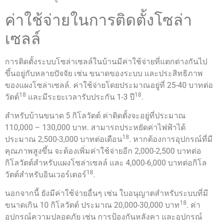
ค่าใช้จ่ายในการติดตั้งโซล่า
เซลล์
การติดตั้งระบบโซล่าเซลล์ในบ้านมีค่าใช้จ่ายที่แตกต่างกันไป
ขึ้นอยู่กับหลายปัจจัย เช่น ขนาดของระบบ และประสิทธิภาพ
ของแผงโซล่าเซลล์. ค่าใช้จ่ายโดยประมาณอยู่ที่ 25-40 บาทต่อ
18
18
วัตต์
และมีระยะเวลารับประกัน 1-3 ปี
.
สำหรับบ้านขนาด 5 กิโลวัตต์ ค่าติดตั้งจะอยู่ที่ประมาณ
110,000 – 130,000 บาท. สามารถประหยัดค่าไฟฟ้าได้
18
ประมาณ 2,500-3,000 บาทต่อเดือน
. หากต้องการอุปกรณ์ที่มี
คุณภาพสูงขึ้น จะต้องเพิ่มค่าใช้จ่ายอีก 2,000-2,500 บาทต่อ
กิโลวัตต์สำหรับแผงโซล่าเซลล์ และ 4,000-6,000 บาทต่อกิโล
18
วัตต์สำหรับอินเวอร์เตอร์
.
นอกจากนี้ ยังมีค่าใช้จ่ายอื่นๆ เช่น ใบอนุญาตสำหรับระบบที่มี
18
ขนาดเกิน 10 กิโลวัตต์ ประมาณ 20,000-30,000 บาท
. ค่า
อุปกรณ์ความปลอดภัย เช่น การป้องกันหลังคา และอุปกรณ์