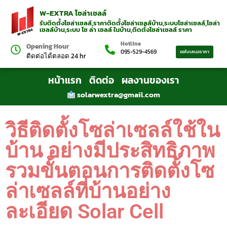
W-EXTRA โซล่าเซลล์
รับติดตั้งโซล่าเซลล์,ราคาติดตั้งโซล่าเซลล์บ้าน,ระบบโซล่าเซลล์,โซล่า
เซลล์บ้าน,ระบบ โซ ล่า เซลล์ ในบ้าน,ติดตั้งโซล่าเซลล์ ราคา
Hotline
Opening Hour
095-529-4569
ขอใบเสนอราคา
ติดต่อได้ตลอด 24 hr
หน้าแรก
ติดต่อ
ผลงานของเรา
solarwextra@gmail.com
วิธีติดตั้งโซล่าเซลล์ใช้ใน
บ้าน อย่างมีประสิทธิภาพ
รวมขั้นตอนการติดตั้งโซ
ล่าเซลล์ที่บ้านอย่าง
ละเอียด Solar Cell