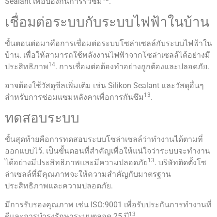
Sealant เพื่อป้องกันการรั่วซึม
.
เชื่อมต่อระบบกับระบบไฟฟ้าในบ้าน
ขั้นตอนต่อมาคือการเชื่อมต่อระบบโซล่าเซลล์กับระบบไฟฟ้าใน
บ้าน. เพื่อให้สามารถใช้พลังงานไฟฟ้าจากโซล่าเซลล์ได้อย่างมี
14
ประสิทธิภาพ
. การเชื่อมต่อต้องทำอย่างถูกต้องและปลอดภัย.
อาจต้องใช้วัสดุซีลเพิ่มเติม เช่น Silikon Sealant และวัสดุอื่นๆ
13
สำหรับการซ่อมแซมหลังคาเพื่อการกันซึม
.
ทดสอบระบบ
ขั้นสุดท้ายคือการทดสอบระบบโซล่าเซลล์ว่าทำงานได้ตามที่
ออกแบบไว้. เป็นขั้นตอนที่สำคัญเพื่อให้แน่ใจว่าระบบจะทำงาน
13
ได้อย่างมีประสิทธิภาพและมีความปลอดภัย
. บริษัทติดตั้งโซ
ล่าเซลล์ที่มีคุณภาพจะให้ความสำคัญกับมาตรฐาน
ประสิทธิภาพและความปลอดภัย.
มีการรับรองคุณภาพ เช่น ISO:9001 เพื่อรับประกันการทำงานที่
13
ดีและการบำรุงรักษาระบบตลอด 25 ปี
.