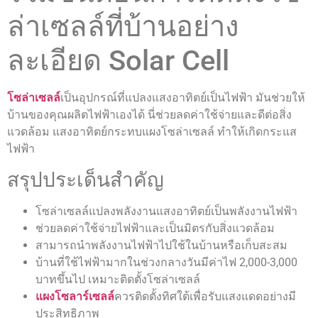
ล่าเซลล์ที่บ้านอย่าง
ละเอียด Solar Cell
โซล่าเซลล์
เป็นอุปกรณ์ที่แปลงแสงอาทิตย์เป็นไฟฟ้า มันช่วยให้
บ้านของคุณผลิตไฟฟ้าเองได้ นี่ช่วยลดค่าใช้จ่ายและดีต่อสิ่ง
แวดล้อม แสงอาทิตย์กระทบแผงโซล่าเซลล์ ทำให้เกิดกระแส
ไฟฟ้า
สรุปประเด็นสำคัญ
โซล่าเซลล์แปลงพลังงานแสงอาทิตย์เป็นพลังงานไฟฟ้า
ช่วยลดค่าใช้จ่ายไฟฟ้าและเป็นมิตรกับสิ่งแวดล้อม
สามารถนำพลังงานไฟฟ้าไปใช้ในบ้านหรือเก็บสะสม
บ้านที่ใช้ไฟฟ้ามากในช่วงกลางวันมีค่าไฟ 2,000-3,000
บาทขึ้นไป เหมาะติดตั้งโซล่าเซลล์
แผงโซลาร์เซลล์
ควรติดตั้งทิศใต้เพื่อรับแสงแดดอย่างมี
ประสิทธิภาพ