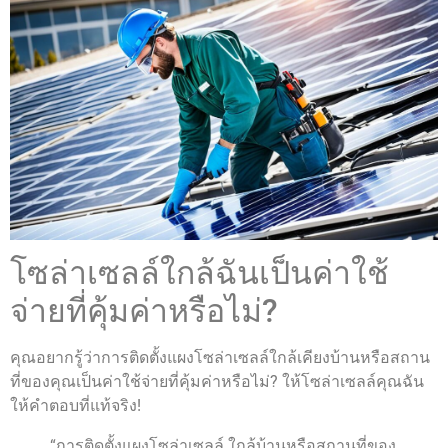
โซล่าเซลล์ใกล้ฉันเป็นค่าใช้
จ่ายที่คุ้มค่าหรือไม่?
คุณอยากรู้ว่าการติดตั้งแผงโซล่าเซลล์ใกล้เคียงบ้านหรือสถาน
ที่ของคุณเป็นค่าใช้จ่ายที่คุ้มค่าหรือไม่? ให้โซล่าเซลล์คุณฉัน
ให้คำตอบที่แท้จริง!
“การติดตั้งแผงโซล่าเซลล์ ใกล้บ้านหรือสถานที่ของ