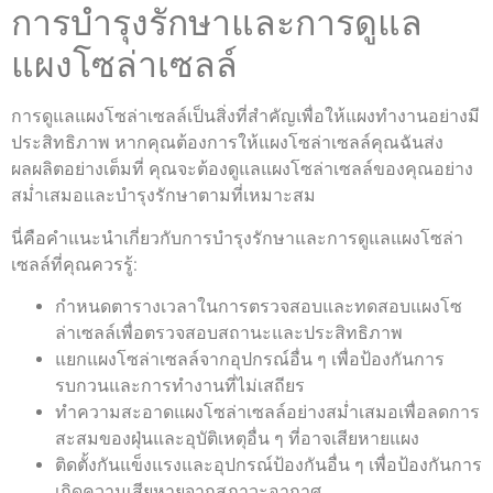
การบำรุงรักษาและการดูแล
แผงโซล่าเซลล์
การดูแลแผงโซล่าเซลล์เป็นสิ่งที่สำคัญเพื่อให้แผงทำงานอย่างมี
ประสิทธิภาพ หากคุณต้องการให้แผงโซล่าเซลล์คุณฉันส่ง
ผลผลิตอย่างเต็มที่ คุณจะต้องดูแลแผงโซล่าเซลล์ของคุณอย่าง
สม่ำเสมอและบำรุงรักษาตามที่เหมาะสม
นี่คือคำแนะนำเกี่ยวกับการบำรุงรักษาและการดูแลแผงโซล่า
เซลล์ที่คุณควรรู้:
กำหนดตารางเวลาในการตรวจสอบและทดสอบแผงโซ
ล่าเซลล์เพื่อตรวจสอบสถานะและประสิทธิภาพ
แยกแผงโซล่าเซลล์จากอุปกรณ์อื่น ๆ เพื่อป้องกันการ
รบกวนและการทำงานที่ไม่เสถียร
ทำความสะอาดแผงโซล่าเซลล์อย่างสม่ำเสมอเพื่อลดการ
สะสมของฝุ่นและอุบัติเหตุอื่น ๆ ที่อาจเสียหายแผง
ติดตั้งกันแข็งแรงและอุปกรณ์ป้องกันอื่น ๆ เพื่อป้องกันการ
เกิดความเสียหายจากสภาวะอากาศ