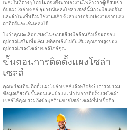
เพลงในที่ต่างๆ โดยไม่ต้องพึ่งพาพลังงานไฟฟ้าจากตู้เสียบเข้า
กับแผงโซล่าเซลล์ อุปกรณ์เพลงโซล่าเซลล์นี้มักจะมีสเตอริโอ
และลำโพงที่พร้อมใช้งานแล้ว ซึ่งสามารถรับพลังงานจากแสง
อาทิตย์และเล่นเพลงได้
ไม่ว่าคุณจะเลือกเพลงในระบบเสียงมือถือหรือเชื่อมต่อกับ
อุปกรณ์เสริมเพิ่มเติม เพลิดเพลินไปกับเสียงคุณภาพสูงของ
อุปกรณ์เพลงโซล่าเซลล์ใกล้คุณ
ขั้นตอนการติดตั้งแผงโซล่า
เซลล์
คุณพร้อมที่จะติดตั้งแผงโซล่าเซลล์แล้วหรือยัง? เรารวบรวม
ข้อมูลเกี่ยวกับขั้นตอนและข้อแนะนำในการติดตั้งแผงโซล่า
เซลล์ให้คุณ รวมถึงข้อมูลร้านขายโซล่าเซลล์ที่น่าเชื่อถือ