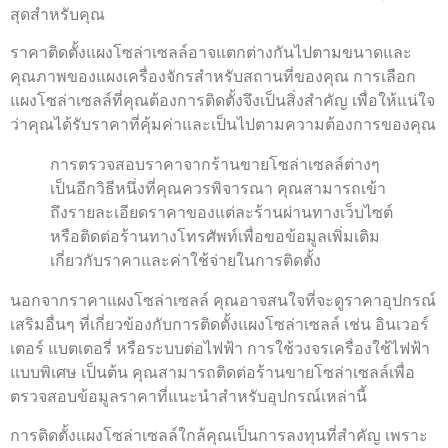
สุดสำหรับคุณ
ราคาติดตั้งแผงโซล่าเซลล์อาจแตกต่างกันไปตามขนาดและ
คุณภาพของแผงเครื่องจักรสำหรับสถานที่ของคุณ การเลือก
แผงโซล่าเซลล์ที่คุณต้องการติดตั้งจึงเป็นสิ่งสำคัญ เพื่อให้แน่ใจ
ว่าคุณได้รับราคาที่คุ้มค่าและเป็นไปตามความต้องการของคุณ
การตรวจสอบราคาจากร้านขายโซล่าเซลล์ต่างๆ
เป็นอีกวิธีหนึ่งที่คุณควรพิจารณา คุณสามารถเข้า
ถึงรายละเอียดราคาของแต่ละร้านผ่านทางเว็บไซต์
หรือติดต่อร้านทางโทรศัพท์เพื่อขอข้อมูลเพิ่มเติม
เกี่ยวกับราคาและค่าใช้จ่ายในการติดตั้ง
นอกจากราคาแผงโซล่าเซลล์ คุณอาจสนใจที่จะดูราคาอุปกรณ์
เสริมอื่นๆ ที่เกี่ยวข้องกับการติดตั้งแผงโซล่าเซลล์ เช่น อินเวอร์
เตอร์ แบตเตอรี่ หรือระบบต่อไฟฟ้า การใช้วงจรเครื่องใช้ไฟฟ้า
แบบพิเศษ เป็นต้น คุณสามารถติดต่อร้านขายโซล่าเซลล์เพื่อ
ตรวจสอบข้อมูลราคาที่แนะนำสำหรับอุปกรณ์เหล่านี้
การติดตั้งแผงโซล่าเซลล์ใกล้คุณเป็นการลงทุนที่สำคัญ เพราะ