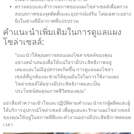
ตรวจสอบและสำรวจสภาพของแผงโซล่าเซลล์เพื่อตรวจ
สอบสภาพของจุดติดตั้งและอุปกรณ์เสริม โดยเฉพาะอย่าง
ยิ่งในช่วงที่มีอากาศที่แปรปรวน
คำแนะนำเพิ่มเติมในการดูแลแผง
โซล่าเซลล์:
“แนะนำให้คุณตรวจสอบแผงโซล่าเซลล์ของคุณ
อย่างสม่ำเสมอเพื่อให้แน่ใจว่ามีประสิทธิภาพอยู่
เสมอและไม่มีอุปสรรคเกิดขึ้น การดูแลแผงโซล่า
เซลล์ที่ถูกต้องจะช่วยให้คุณมั่นใจในการใช้งานแผง
โซล่าเซลล์ได้อย่างมีประสิทธิภาพและเป็น
ประโยชน์ต่อคุณภาพชีวิตของคุณ”
อย่าลืมทำความเข้าใจและปฏิบัติตามคำแนะนำจากผู้ผลิตและผู้
ให้บริการอุปกรณ์โซล่าเซลล์ เพื่อดูแลและรักษาแผงโซล่าเซลล์
ของคุณให้อยู่ในสภาพที่ดีและทำงานอย่างมีประสิทธิภาพตลอด
เวลา