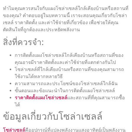
ทำไมคุณควรสนใจกับแผงโซล่าเซลล์ใกล้เคียงบ้านหรือสถานที่
ของคุณ? คำตอบอยู่ในบทความนี้ เราจะสอนคุณเกี่ยวกับโซล่า
เซลล์ ราคาติดตั้ง และค่าใช้จ่ายที่เกี่ยวข้อง เพื่อช่วยให้คุณ
ตัดสินใจที่ถูกต้องและประหยัดพลังงาน
สิ่งที่ควรจำ:
การติดตั้งแผงโซล่าเซลล์ใกล้เคียงบ้านหรือสถานที่ของ
คุณอาจมีราคาติดตั้งและค่าใช้จ่ายที่แตกต่างกันไป
โซล่าเซลล์ที่ใกล้เคียงบ้านหรือสถานที่ของคุณสามารถ
ใช้งานได้หลากหลายวิธี
ความสามารถและประโยชน์ของโซล่าเซลล์ใกล้ฉัน
ขั้นตอนและข้อแนะนำในการติดตั้งแผงโซล่าเซลล์
ราคาติดตั้งแผงโซล่าเซลล์
และสถานที่ที่คุณสามารถซื้อ
ได้
ข้อมูลเกี่ยวกับโซล่าเซลล์
โซล่าเซลล์
คืออุปกรณ์ที่แปลงพลังงานแสงอาทิตย์เป็นพลังงาน