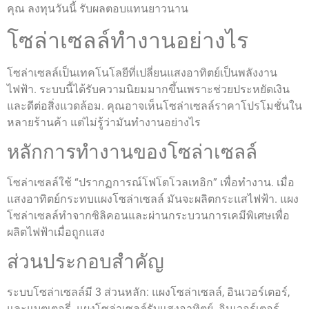
คุณ ลงทุนวันนี้ รับผลตอบแทนยาวนาน
โซล่าเซลล์ทำงานอย่างไร
โซล่าเซลล์เป็นเทคโนโลยีที่เปลี่ยนแสงอาทิตย์เป็นพลังงาน
ไฟฟ้า. ระบบนี้ได้รับความนิยมมากขึ้นเพราะช่วยประหยัดเงิน
และดีต่อสิ่งแวดล้อม. คุณอาจเห็นโซล่าเซลล์ราคาโปรโมชั่นใน
หลายร้านค้า แต่ไม่รู้ว่ามันทำงานอย่างไร
หลักการทำงานของโซล่าเซลล์
โซล่าเซลล์ใช้ “ปรากฏการณ์โฟโตโวลเทอิก” เพื่อทำงาน. เมื่อ
แสงอาทิตย์กระทบแผงโซล่าเซลล์ มันจะผลิตกระแสไฟฟ้า. แผง
โซล่าเซลล์ทำจากซิลิคอนและผ่านกระบวนการเคมีพิเศษเพื่อ
ผลิตไฟฟ้าเมื่อถูกแสง
ส่วนประกอบสำคัญ
ระบบโซล่าเซลล์มี 3 ส่วนหลัก: แผงโซล่าเซลล์, อินเวอร์เตอร์,
และแบตเตอรี่. แผงโซล่าเซลล์รับแสงอาทิตย์. อินเวอร์เตอร์