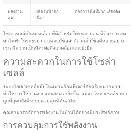
พลังงาน
ผลิตไฟฟ้าต่อ
ต้องการพื้นที่มาก เสียงดัง
ลม
เนื่อง
โซล่าเซลล์เป็นทางเลือกที่ดีสำหรับใครหลายคน ที่ต้องการลด
ค่าไฟฟ้าในระยะยาว. แม้จะมีข้อจำกัด แต่ก็มีข้อดีหลายอย่าง
เช่น มีความเป็นมิตรต่อสิ่งแวดล้อมและยั่งยืน
ความสะดวกในการใช้โซล่า
เซลล์
ระบบโซล่าเซลล์สมัยใหม่มาพร้อมฟีเจอร์อัจฉริยะมากมาย.
ทำให้การใช้งานง่ายและสะดวกยิ่งขึ้น. แม้แต่โซล่าเซลล์ราคา
ถูกที่สุดก็ยังมีระบบควบคุมที่ทันสมัย.
คุณสามารถจัดการพลังงานในบ้านได้อย่างมีประสิทธิภาพ.
การควบคุมการใช้พลังงาน