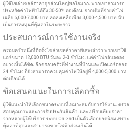
ผู้ใช้โซล่าเซลล์ราคาถูกส่วนใหญ่พอใจมาก. พวกเขาสามารถ
ประหยัดค่าไฟฟ้าได้ถึง 30-50% ต่อเดือน. จากเดิมที่จ่ายค่าไฟ
เฉลี่ย 6,000-7,000 บาท ลดลงเหลือเพียง 3,000-4,500 บาท นับ
เป็นการลงทุนที่คุ้มค่าในระยะยาว
ประสบการณ์การใช้งานจริง
ครอบครัวหนึ่งที่ติดตั้งโซล่าเซลล์ราคาพิเศษเล่าว่า พวกเขาใช้
แอร์ขนาด 12,000 BTU วันละ 2-3 ชั่วโมง. แต่ค่าไฟกลับลดลง
อย่างเห็นได้ชัด. อีกครอบครัวที่ทำงานที่บ้านและเปิดแอร์ตลอด
24 ชั่วโมง ก็ยังสามารถควบคุมค่าไฟให้อยู่ที่ 4,000-5,000 บาท
ต่อเดือนได้
ข้อเสนอแนะในการเลือกซื้อ
ผู้ใช้แนะนำให้เลือกขนาดระบบที่เหมาะสมกับการใช้งาน. ตรวจ
สอบคุณภาพและการรับประกันสินค้า. และเปรียบเทียบราคา
จากหลายผู้ให้บริการ ระบบ On Grid เป็นตัวเลือกยอดนิยมเพราะ
คุ้มค่าที่สุดและสามารถขายไฟฟ้าส่วนเกินได้