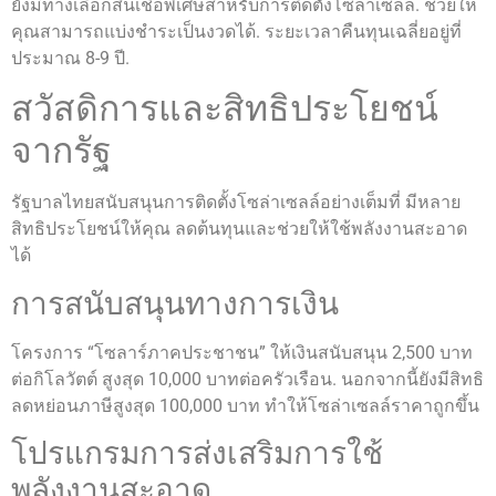
ยังมีทางเลือกสินเชื่อพิเศษสำหรับการติดตั้งโซล่าเซลล์. ช่วยให้
คุณสามารถแบ่งชำระเป็นงวดได้. ระยะเวลาคืนทุนเฉลี่ยอยู่ที่
ประมาณ 8-9 ปี.
สวัสดิการและสิทธิประโยชน์
จากรัฐ
รัฐบาลไทยสนับสนุนการติดตั้งโซล่าเซลล์อย่างเต็มที่ มีหลาย
สิทธิประโยชน์ให้คุณ ลดต้นทุนและช่วยให้ใช้พลังงานสะอาด
ได้
การสนับสนุนทางการเงิน
โครงการ “โซลาร์ภาคประชาชน” ให้เงินสนับสนุน 2,500 บาท
ต่อกิโลวัตต์ สูงสุด 10,000 บาทต่อครัวเรือน. นอกจากนี้ยังมีสิทธิ
ลดหย่อนภาษีสูงสุด 100,000 บาท ทำให้โซล่าเซลล์ราคาถูกขึ้น
โปรแกรมการส่งเสริมการใช้
พลังงานสะอาด