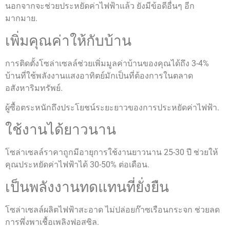
นอกจากจะช่วยประหยัดค่าไฟฟ้าแล้ว ยังมีข้อดีอื่นๆ อีก
มากมาย.
เพิ่มคุณค่าให้กับบ้าน
การติดตั้งโซล่าเซลล์ช่วยเพิ่มมูลค่าบ้านของคุณได้ถึง 3-4%
บ้านที่ใช้พลังงานแสงอาทิตย์มักเป็นที่ต้องการในตลาด
อสังหาริมทรัพย์.
ผู้ซื้อตระหนักถึงประโยชน์ระยะยาวของการประหยัดค่าไฟฟ้า.
ใช้งานได้ยาวนาน
โซล่าเซลล์ราคาถูกมีอายุการใช้งานยาวนาน 25-30 ปี ช่วยให้
คุณประหยัดค่าไฟฟ้าได้ 30-50% ต่อเดือน.
เป็นพลังงานทดแทนที่ยั่งยืน
โซล่าเซลล์ผลิตไฟฟ้าสะอาด ไม่ปล่อยก๊าซเรือนกระจก ช่วยลด
การพึ่งพาเชื้อเพลิงฟอสซิล.