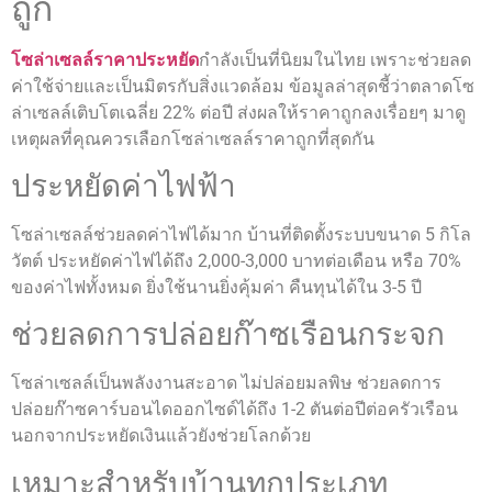
ถูก
โซล่าเซลล์ราคาประหยัด
กำลังเป็นที่นิยมในไทย เพราะช่วยลด
ค่าใช้จ่ายและเป็นมิตรกับสิ่งแวดล้อม ข้อมูลล่าสุดชี้ว่าตลาดโซ
ล่าเซลล์เติบโตเฉลี่ย 22% ต่อปี ส่งผลให้ราคาถูกลงเรื่อยๆ มาดู
เหตุผลที่คุณควรเลือกโซล่าเซลล์ราคาถูกที่สุดกัน
ประหยัดค่าไฟฟ้า
โซล่าเซลล์ช่วยลดค่าไฟได้มาก บ้านที่ติดตั้งระบบขนาด 5 กิโล
วัตต์ ประหยัดค่าไฟได้ถึง 2,000-3,000 บาทต่อเดือน หรือ 70%
ของค่าไฟทั้งหมด ยิ่งใช้นานยิ่งคุ้มค่า คืนทุนได้ใน 3-5 ปี
ช่วยลดการปล่อยก๊าซเรือนกระจก
โซล่าเซลล์เป็นพลังงานสะอาด ไม่ปล่อยมลพิษ ช่วยลดการ
ปล่อยก๊าซคาร์บอนไดออกไซด์ได้ถึง 1-2 ตันต่อปีต่อครัวเรือน
นอกจากประหยัดเงินแล้วยังช่วยโลกด้วย
เหมาะสำหรับบ้านทุกประเภท