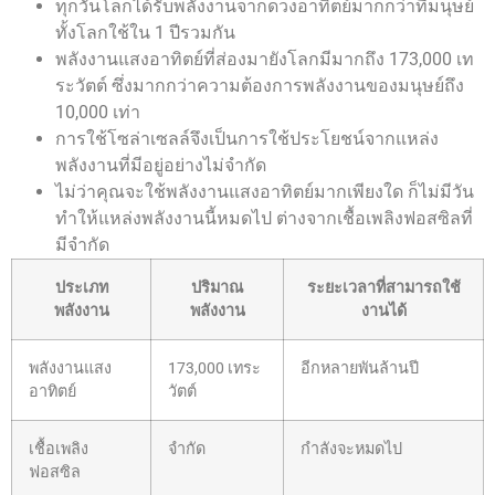
ทุกวันโลกได้รับพลังงานจากดวงอาทิตย์มากกว่าที่มนุษย์
ทั้งโลกใช้ใน 1 ปีรวมกัน
พลังงานแสงอาทิตย์ที่ส่องมายังโลกมีมากถึง 173,000 เท
ระวัตต์ ซึ่งมากกว่าความต้องการพลังงานของมนุษย์ถึง
10,000 เท่า
การใช้โซล่าเซลล์จึงเป็นการใช้ประโยชน์จากแหล่ง
พลังงานที่มีอยู่อย่างไม่จำกัด
ไม่ว่าคุณจะใช้พลังงานแสงอาทิตย์มากเพียงใด ก็ไม่มีวัน
ทำให้แหล่งพลังงานนี้หมดไป ต่างจากเชื้อเพลิงฟอสซิลที่
มีจำกัด
ประเภท
ปริมาณ
ระยะเวลาที่สามารถใช้
พลังงาน
พลังงาน
งานได้
พลังงานแสง
173,000 เทระ
อีกหลายพันล้านปี
อาทิตย์
วัตต์
เชื้อเพลิง
จำกัด
กำลังจะหมดไป
ฟอสซิล