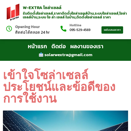
W-EXTRA โซล่าเซลล์
รับติดตั้งโซล่าเซลล์,ราคาติดตั้งโซล่าเซลล์บ้าน,ระบบโซล่าเซลล์,โซล่า
เซลล์บ้าน,ระบบ โซ ล่า เซลล์ ในบ้าน,ติดตั้งโซล่าเซลล์ ราคา
Hotline
Opening Hour
095-529-4569
ขอใบเสนอราคา
ติดต่อได้ตลอด 24 hr
หน้าแรก
ติดต่อ
ผลงานของเรา
solarwextra@gmail.com
เข้าใจโซล่าเซลล์
ประโยชน์และข้อดีของ
การใช้งาน