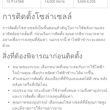
10 กิโลวัตต์
14,000 หน่วย
5,600-6,200
การติดตั้งโซล่าเซลล์
การติดตั้งโซล่าเซลล์เป็นขั้นตอนสำคัญในการใช้พลังงานแสง
อาทิตย์อย่างเต็มที่. ก่อนเริ่มการติดตั้ง คุณควรพิจารณาหลาย
อย่างเพื่อการลงทุนที่คุ้มค่า. นอกจากนี้ ค่าไฟฟ้าชำระจะลดลง
ด้วย.
สิ่งที่ต้องพิจารณาก่อนติดตั้ง
ขนาดของระบบ:
เลือกขนาดที่เหมาะสมกับการใช้ไฟฟ้า
ในบ้านคุณ เพื่อประหยัดค่าไฟฟ้าชำระได้มากขึ้น.
ตำแหน่งการติดตั้ง:
ต้องเลือกที่ที่รับแสงแดดได้ดี เช่น หลัง
หลังคาหรือที่เปิดโล่ง.
งบประมาณ:
ประเมินค่าใช้จ่ายทั้งหมด รวมถึงค่าอุปกรณ์
และการติดตั้ง เพื่อการลงทุนที่คุ้มค่า.
คุณภาพของอุปกรณ์:
เลือกแผงโซล่าเซลล์ที่มีคุณภาพสูง
และมีอายุการใช้งานยาวนาน.