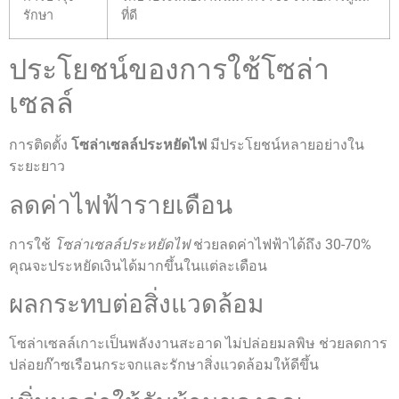
รักษา
ที่ดี
ประโยชน์ของการใช้โซล่า
เซลล์
การติดตั้ง
โซล่าเซลล์ประหยัดไฟ
มีประโยชน์หลายอย่างใน
ระยะยาว
ลดค่าไฟฟ้ารายเดือน
การใช้
โซล่าเซลล์ประหยัดไฟ
ช่วยลดค่าไฟฟ้าได้ถึง 30-70%
คุณจะประหยัดเงินได้มากขึ้นในแต่ละเดือน
ผลกระทบต่อสิ่งแวดล้อม
โซล่าเซลล์เกาะเป็นพลังงานสะอาด ไม่ปล่อยมลพิษ ช่วยลดการ
ปล่อยก๊าซเรือนกระจกและรักษาสิ่งแวดล้อมให้ดีขึ้น