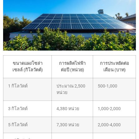
ขนาดแผงโซล่า
การผลิตไฟฟ้า
การประหยัดต่อ
เซลล์ (กิโลวัตต์)
ต่อปี (หน่วย)
เดือน (บาท)
1 กิโลวัตต์
ประมาณ 2,500
500-1,000
หน่วย
3 กิโลวัตต์
4,380 หน่วย
1,000-2,000
5 กิโลวัตต์
7,300 หน่วย
2,000-4,000