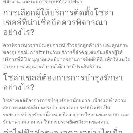
พลังงาน. และเพิ่มการประหยัดค่าไฟฟ้า.
การเลือกผู้ให้บริการติดตั้งโซล่า
เซลล์ที่น่าเชื่อถือควรพิจารณา
อย่างไร?
ควรพิจารณาจากประสบการณ์ รีวิวจากลูกค้าเก่า และคุณภาพ
ของอุปกรณ์. การรับประกันบริการก็สำคัญเช่นกัน.เลือกผู้ให้
บริการที่มีใบอนุญาตและมีมาตรฐานการติดตั้งที่ดี. เพื่อให้แน่ใจ
ว่าระบบของคุณจะทำงานได้อย่างมีประสิทธิภาพ.
โซล่าเซลล์ต้องการการบำรุงรักษา
อย่างไร?
โซล่าเซลล์ต้องการการบำรุงรักษาน้อยมาก. เพียงแค่ทำความ
สะอาดแผงเซลล์เป็นประจำ. ตรวจสอบระบบไฟฟ้าเป็น
ระยะ.การบำรุงรักษานี้จะช่วยยืดอายุการใช้งานของระบบ. และ
รักษาความสามารถในการประหยัดพลังงานของคุณ.
ค่าไฟฟ้าชำระจะลดลงอย่างไรเมื่อ