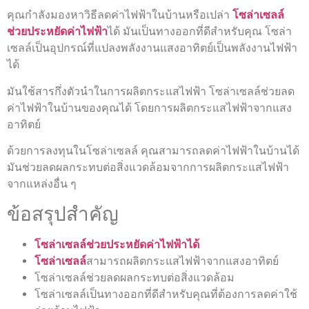
คุณกำลังมองหาวิธีลดค่าไฟฟ้าในบ้านหรือเปล่า
โซล่าเซลล์
ช่วยประหยัดค่าไฟฟ้า
ได้ มันเป็นทางออกที่ดีสำหรับคุณ โซล่า
เซลล์เป็นอุปกรณ์ที่แปลงพลังงานแสงอาทิตย์เป็นพลังงานไฟฟ้า
ได้
มันใช้สารกึ่งตัวนำในการผลิตกระแสไฟฟ้า โซล่าเซลล์ช่วยลด
ค่าไฟฟ้าในบ้านของคุณได้ โดยการผลิตกระแสไฟฟ้าจากแสง
อาทิตย์
ด้วยการลงทุนในโซล่าเซลล์ คุณสามารถลดค่าไฟฟ้าในบ้านได้
มันช่วยลดผลกระทบต่อสิ่งแวดล้อมจากการผลิตกระแสไฟฟ้า
จากแหล่งอื่น ๆ
ข้อสรุปสำคัญ
โซล่าเซลล์ช่วยประหยัดค่าไฟฟ้าได้
โซล่าเซลล์
สามารถผลิตกระแสไฟฟ้าจากแสงอาทิตย์
โซล่าเซลล์ช่วยลดผลกระทบต่อสิ่งแวดล้อม
โซล่าเซลล์เป็นทางออกที่ดีสำหรับคุณที่ต้องการลดค่าใช้