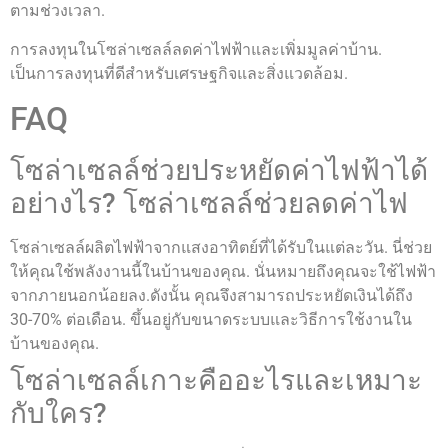
ตามช่วงเวลา.
การลงทุนในโซล่าเซลล์ลดค่าไฟฟ้าและเพิ่มมูลค่าบ้าน.
เป็นการลงทุนที่ดีสำหรับเศรษฐกิจและสิ่งแวดล้อม.
FAQ
โซล่าเซลล์ช่วยประหยัดค่าไฟฟ้าได้
อย่างไร? โซล่าเซลล์ช่วยลดค่าไฟ
โซล่าเซลล์ผลิตไฟฟ้าจากแสงอาทิตย์ที่ได้รับในแต่ละวัน. นี่ช่วย
ให้คุณใช้พลังงานนี้ในบ้านของคุณ. นั่นหมายถึงคุณจะใช้ไฟฟ้า
จากภายนอกน้อยลง.ดังนั้น คุณจึงสามารถประหยัดเงินได้ถึง
30-70% ต่อเดือน. ขึ้นอยู่กับขนาดระบบและวิธีการใช้งานใน
บ้านของคุณ.
โซล่าเซลล์เกาะคืออะไรและเหมาะ
กับใคร?