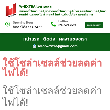
W-EXTRA โซล่าเซลล์
รับติดตั้งโซล่าเซลล์,ราคาติดตั้งโซล่าเซลล์บ้าน,ระบบโซล่าเซลล์,โซล่า
เซลล์บ้าน,ระบบ โซ ล่า เซลล์ ในบ้าน,ติดตั้งโซล่าเซลล์ ราคา
Hotline
Opening Hour
095-529-4569
ขอใบเสนอราคา
ติดต่อได้ตลอด 24 hr
หน้าแรก
ติดต่อ
ผลงานของเรา
solarwextra@gmail.com
ใช้โซล่าเซลล์ช่วยลดค่า
ไฟได้!
ใช้โซล่าเซลล์ช่วยลดค่า
ไฟได้!