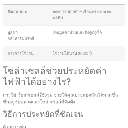
สิ่งแวดล้อม
ลดการปล่อยก๊าซเรือนกระจกและ
มลพิษ
มูลค่า
เพิ่มมูลค่าบ้านและดึงดูดผู้ซื้อ
อสังหาริมทรัพย์
อายุการใช้งาน
ใช้งานได้นาน 20-25 ปี
โซล่าเซลล์ช่วยประหยัดค่า
ไฟฟ้าได้อย่างไร?
การใช้
โซล่าเซลล์ใช้งาน
ช่วยให้คุณประหยัดเงินได้มากขึ้น
ขึ้นอยู่กับขนาดแผงโซล่าเซลล์ที่ติดตั้ง
วิธีการประหยัดที่ชัดเจน
ตัวอย่างเช่น: