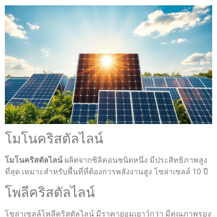
โมโนคริสตัลไลน์
โมโนคริสตัลไลน์
ผลิตจากซิลิคอนชนิดหนึ่ง มีประสิทธิภาพสูง
ที่สุด เหมาะสำหรับพื้นที่ที่ต้องการพลังงานสูง โซล่าเซลล์ 10 ปี
โพลีคริสตัลไลน์
โซล่าเซลล์โพลีคริสตัลไลน์ มีราคาย่อมเยาว์กว่า มีคุณภาพรอง