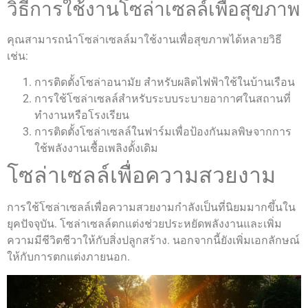
วิธีการใช้งานโซล่าเซลล์เพื่อสุขภาพ
คุณสามารถนำโซล่าเซลล์มาใช้งานเพื่อสุขภาพได้หลายวิธี
เช่น:
การติดตั้งโซล่าอนามัย สำหรับผลิตไฟฟ้าใช้ในบ้านเรือน
การใช้โซล่าเซลล์สำหรับระบบระบายอากาศในสถานที่
ทำงานหรือโรงเรียน
การติดตั้งโซล่าเซลล์ในฟาร์มเพื่อป้องกันมลพิษจากการ
ใช้พลังงานเชื้อเพลิงดั้งเดิม
โซล่าเซลล์เพื่อความสวยงาม
การใช้โซล่าเซลล์เพื่อความสวยงามกำลังเป็นที่นิยมมากขึ้นใน
ยุคปัจจุบัน. โซล่าเซลล์ตกแต่งช่วยประหยัดพลังงานและเพิ่ม
ความมีชีวิตชีวาให้กับสิ่งปลูกสร้าง. นอกจากนี้ยังเพิ่มเอกลักษณ์
ให้กับการตกแต่งภายนอก.