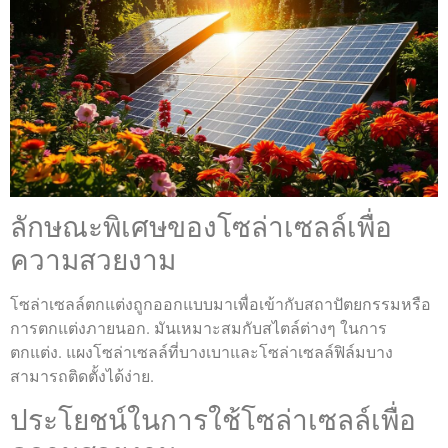
ลักษณะพิเศษของโซล่าเซลล์เพื่อ
ความสวยงาม
โซล่าเซลล์ตกแต่งถูกออกแบบมาเพื่อเข้ากับสถาปัตยกรรมหรือ
การตกแต่งภายนอก. มันเหมาะสมกับสไตล์ต่างๆ ในการ
ตกแต่ง. แผงโซล่าเซลล์ที่บางเบาและโซล่าเซลล์ฟิล์มบาง
สามารถติดตั้งได้ง่าย.
ประโยชน์ในการใช้โซล่าเซลล์เพื่อ