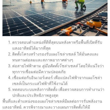
ตรวจสอบตำแหน่งที่ดีที่สุดบนหลังคาหรือพื้นที่เปิดที่รับ
แสงอาทิตย์ได้มากที่สุด
ติดตั้งโครงสร้างรองรับแผงโซล่าเซลล์ ให้มั่นคงและ
ทนทานต่อลมและสภาพอากาศต่างๆ
ต่อสายไฟฟ้าตาม
คู่มือติดตั้งโซล่าเซลล์
โดยให้แน่ใจว่า
ทุกการเชื่อมต่อมีความปลอดภัย
เชื่อมต่อกับอินเวอร์เตอร์ เพื่อแปลงไฟฟ้าจากแผงโซล่า
เซลล์เป็นกระแสไฟฟ้าที่ใช้งานได้
ทดสอบระบบหลังการติดตั้ง เพื่อตรวจสอบการทำงานว่า
ปกติและประสิทธิภาพสูงสุด
พื้นที่และตำแหน่งของแผงโซล่าเซลล์มีผลต่อการรับพลังงาน
แสงอาทิตย์. ควรพิจารณาและวางแผนการติดตั้งให้มี