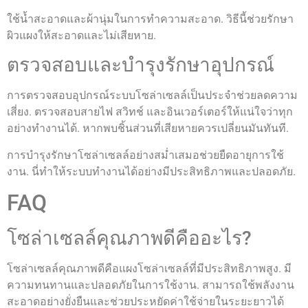
ใช้น้ำสะอาดและผ้านุ่มในการทำความสะอาด. วิธีนี้ช่วยรักษา
ผิวแผงให้สะอาดและไม่เสียหาย.
ตรวจสอบและบำรุงรักษาอุปกรณ์
การตรวจสอบอุปกรณ์ระบบโซล่าเซลล์เป็นประจำช่วยลดความ
เสี่ยง. ตรวจสอบสายไฟ สวิทช์ และอินเวอร์เตอร์ให้แน่ใจว่าทุก
อย่างทำงานได้. หากพบชิ้นส่วนที่เสียหายควรเปลี่ยนมันทันที.
การบำรุงรักษาโซล่าเซลล์อย่างสม่ำเสมอช่วยยืดอายุการใช้
งาน. นี่ทำให้ระบบทำงานได้อย่างมีประสิทธิภาพและปลอดภัย.
FAQ
โซล่าเซลล์คุณภาพดีคืออะไร?
โซล่าเซลล์คุณภาพดีคือแผงโซล่าเซลล์ที่มีประสิทธิภาพสูง. มี
ความทนทานและปลอดภัยในการใช้งาน. สามารถใช้พลังงาน
สะอาดอย่างยั่งยืนและช่วยประหยัดค่าใช้จ่ายในระยะยาวได้