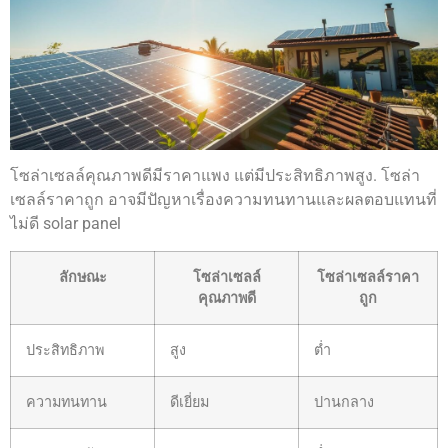
โซล่าเซลล์คุณภาพดีมีราคาแพง แต่มีประสิทธิภาพสูง. โซล่า
เซลล์ราคาถูก อาจมีปัญหาเรื่องความทนทานและผลตอบแทนที่
ไม่ดี solar panel
ลักษณะ
โซล่าเซลล์
โซล่าเซลล์ราคา
คุณภาพดี
ถูก
ประสิทธิภาพ
สูง
ต่ำ
ความทนทาน
ดีเยี่ยม
ปานกลาง