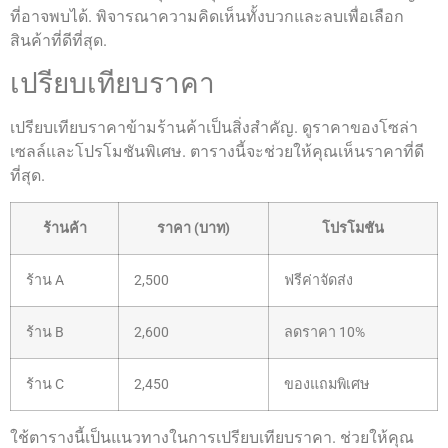
ที่อาจพบได้. พิจารณาความคิดเห็นทั้งบวกและลบเพื่อเลือก
สินค้าที่ดีที่สุด.
เปรียบเทียบราคา
เปรียบเทียบราคาข้ามร้านค้าเป็นสิ่งสำคัญ. ดูราคาของโซล่า
เซลล์และโปรโมชันพิเศษ. ตารางนี้จะช่วยให้คุณเห็นราคาที่ดี
ที่สุด.
ร้านค้า
ราคา (บาท)
โปรโมชัน
ร้าน A
2,500
ฟรีค่าจัดส่ง
ร้าน B
2,600
ลดราคา 10%
ร้าน C
2,450
ของแถมพิเศษ
ใช้ตารางนี้เป็นแนวทางในการเปรียบเทียบราคา. ช่วยให้คุณ