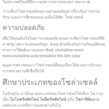
ในประเทศไทยที่มีความหลากหลายของสภาพอากาศ.
การเลือกโซล่าเซลล์ทนทานช่วยลดปัญหาเกี่ยวกับการบำรุง
รักษาและการสึกหลออย่างเห็นได้ชัด. โซล่าเซลล์
ความปลอดภัย
เพื่อให้คุณมั่นใจในความปลอดภัย คุณควรเลือกโซล่าเซลล์ที่มี
มาตรฐานความปลอดภัยสูง. มันจะช่วยป้องกันการเกิดอุบัติเหตุ
จากการใช้พลังงานแสงอาทิตย์. crystalline mono
monocrystalline polycrystalline thin film solar
คุณควรตรวจสอบว่าโซล่าเซลล์ที่คุณเลือกได้ผ่านการรับรอง
จากหน่วยงานที่เชื่อถือได้.
ศึกษาประเภทของโซล่าเซลล์
ในปัจจุบัน เรามีหลายประเภทของโซล่าเซลล์ให้เลือก ไม่ว่าจะ
เป็น
โมโนคริสตัลไลน์
โพลีคริสตัลไลน์
หรือ
โซล่าฟิล์มบาง
แต่ละประเภทมีความแตกต่างกันไป