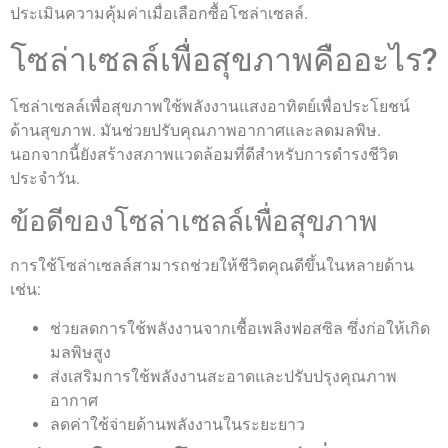
ประเมินความคุ้มค่าเมื่อเลือกซื้อโซล่าเซลล์.
โซล่าเซลล์เพื่อสุขภาพคืออะไร?
โซล่าเซลล์เพื่อสุขภาพใช้พลังงานแสงอาทิตย์เพื่อประโยชน์
ด้านสุขภาพ. มันช่วยปรับคุณภาพอากาศและลดมลพิษ.
นอกจากนี้ยังสร้างสภาพแวดล้อมที่ดีสำหรับการดำรงชีวิต
ประจำวัน.
ข้อดีของโซล่าเซลล์เพื่อสุขภาพ
การใช้โซล่าเซลล์สามารถช่วยให้ชีวิตคุณดีขึ้นในหลายด้าน
เช่น:
ช่วยลดการใช้พลังงานจากเชื้อเพลิงฟอสซิล ซึ่งก่อให้เกิด
มลพิษสูง
ส่งเสริมการใช้พลังงานสะอาดและปรับปรุงคุณภาพ
อากาศ
ลดค่าใช้จ่ายด้านพลังงานในระยะยาว