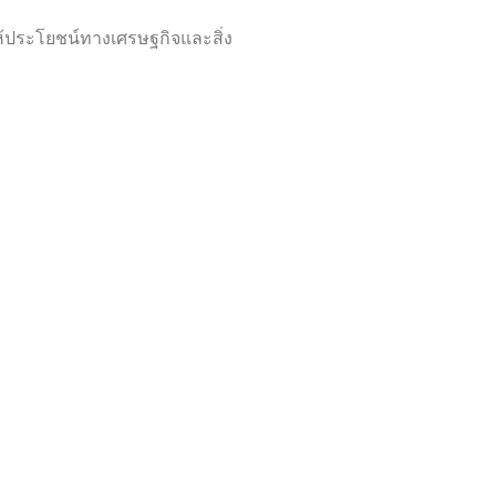
ห้ประโยชน์ทางเศรษฐกิจและสิ่ง