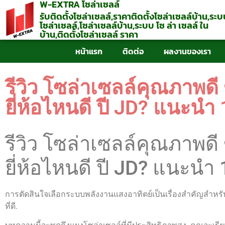
W-EXTRA โซล่าเซลล์
รับติดตั้งโซล่าเซลล์,ราคาติดตั้งโซล่าเซลล์บ้าน,ระ
โซล่าเซลล์,โซล่าเซลล์บ้าน,ระบบ โซ ล่า เซลล์ ใน
บ้าน,ติดตั้งโซล่าเซลล์ ราคา
หน้าแรก
ติดต่อ
ผลงานของเรา
รีวิว โซล่าเซลล์คุณภาพดี 
ยี่ห้อไหนดี ปี JD? แนะนำ 
รีวิว โซล่าเซลล์คุณภาพดี 
ยี่ห้อไหนดี ปี JD? แนะนำ 
การตัดสินใจเลือกระบบพลังงานแสงอาทิตย์เป็นเรื่องสำคัญสำหรั
ที่ดี.