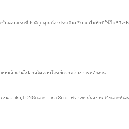
นแรกที่สำคัญ. คุณต้องประเมินปริมาณไฟฟ้าที่ใช้ในชีวิตประจำวัน
ี่ระบบเล็กเกินไปอาจไม่ตอบโจทย์ความต้องการพลังงาน.
ล เช่น Jinko, LONGi และ Trina Solar. พวกเขามีผลงานวิจัยและพัฒนา