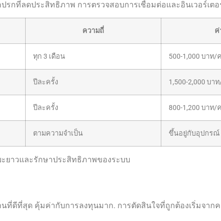
กปรกที่ลดประสิทธิภาพ การตรวจสอบการเชื่อมต่อและอินเวอร์เตอร
ความถี่
ค
ทุก 3 เดือน
500-1,000 บาท/คร
ปีละครั้ง
1,500-2,000 บาท/
ปีละครั้ง
800-1,200 บาท/คร
ตามความจำเป็น
ขึ้นอยู่กับอุปกรณ์
ระยะยาวและรักษาประสิทธิภาพของระบบ
นที่ดีที่สุด คุ้มค่ากับการลงทุนมาก. การตัดสินใจที่ถูกต้องเริ่มจา