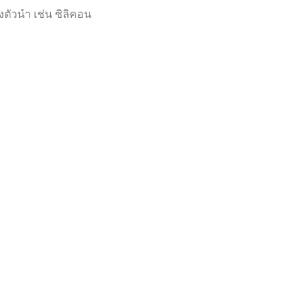
งตัวนำ เช่น ซิลิคอน