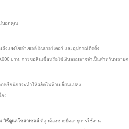
ไม่บอกคุณ
ถึงแผงโซล่าเซลล์ อินเวอร์เตอร์ และอุปกรณ์ติดตั้ง
0,000 บาท. การขอสินเชื่อหรือใช้เงินออมอาจจำเป็นสำหรับหลาย
กหรือน้อยจะทำให้ผลิตไฟฟ้าเปลี่ยนแปลง
ื่อง
าพ
วิธีดูแลโซล่าเซลล์
ที่ถูกต้องช่วยยืดอายุการใช้งาน