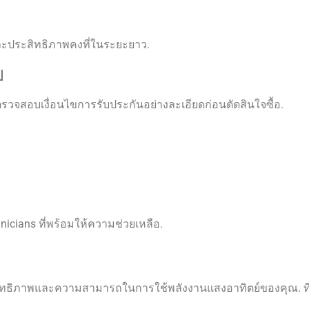
ะประสิทธิภาพคงที่ในระยะยาว.
ย
วจสอบเงื่อนไขการรับประกันอย่างละเอียดก่อนตัดสินใจซื้อ.
nicians ที่พร้อมให้ความช่วยเหลือ.
ระสิทธิภาพและความสามารถในการใช้พลังงานแสงอาทิตย์ของคุณ. ที่ด