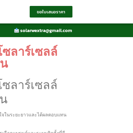
ขอใบเสนอราคา
solarwextra@gmail.com
ฟโซลาร์เซลล์
ัน
ฟโซลาร์เซลล์
ัน
่นใจในระยะยาวและได้ผลตอบแทน