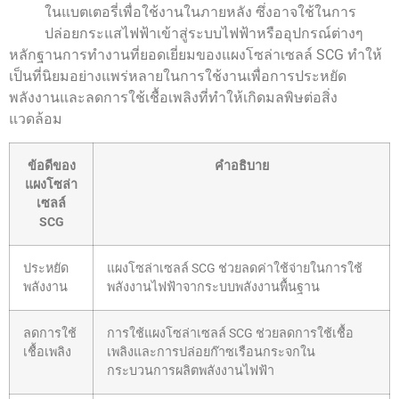
ในแบตเตอรี่เพื่อใช้งานในภายหลัง ซึ่งอาจใช้ในการ
ปล่อยกระแสไฟฟ้าเข้าสู่ระบบไฟฟ้าหรืออุปกรณ์ต่างๆ
หลักฐานการทำงานที่ยอดเยี่ยมของแผงโซล่าเซลล์ SCG ทำให้
เป็นที่นิยมอย่างแพร่หลายในการใช้งานเพื่อการประหยัด
พลังงานและลดการใช้เชื้อเพลิงที่ทำให้เกิดมลพิษต่อสิ่ง
แวดล้อม
ข้อดีของ
คำอธิบาย
แผงโซล่า
เซลล์
SCG
ประหยัด
แผงโซล่าเซลล์ SCG ช่วยลดค่าใช้จ่ายในการใช้
พลังงาน
พลังงานไฟฟ้าจากระบบพลังงานพื้นฐาน
ลดการใช้
การใช้แผงโซล่าเซลล์ SCG ช่วยลดการใช้เชื้อ
เชื้อเพลิง
เพลิงและการปล่อยก๊าซเรือนกระจกใน
กระบวนการผลิตพลังงานไฟฟ้า