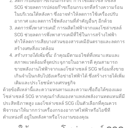
ลดการปล่อยก๊าซเรือนกระจก:
การใช้แผงโซล่าเซลล์
SCG ช่วยลดการปล่อยก๊าซเรือนกระจกที่สร้างความร้อน
ในบริเวณใต้หลังคา ซึ่งอาจทำให้ลดการใช้เครื่องปรับ
อากาศ และลดการใช้พลังงานที่สำคัญอื่นๆ อีกด้วย
ลดการพึ่งพาสารเคมี:
การผลิตไฟฟ้าจากแผงโซล่าเซลล์
SCG ช่วยลดการพึ่งพาสารเคมีที่ใช้ในการสร้างไฟฟ้า
ทำให้ลดการเสียบางส่วนของสารเคมีอันตรายและลดการ
สร้างเศษสิ่งแวดล้อม
สร้างรายได้เพิ่มขึ้น:
ถ้าคุณมีตามอไซต์ที่เหมาะสมและ
สภาพแวดล้อมที่จุดประจุภายในอาคารดี คุณสามารถ
ขายพลังงานไฟฟ้าจากแผงโซล่าเซลล์ SCG พร้อมทั้งขาย
เกินจำเป็นกลับไปยังเครือข่ายไฟฟ้าได้ ซึ่งสร้างรายได้เพิ่ม
เติมและประโยชน์ทางเศรษฐกิจ
ด้วยข้อดีเหล่านี้และความทนทานและความเชื่อถือได้ของแผง
โซล่าเซลล์ SCG หากคุณกำลังมองหาแหล่งพลังงานทดแทนที่มี
ประสิทธิภาพสูง แผงโซล่าเซลล์ SCG เป็นตัวเลือกที่คุณควร
พิจารณาให้มากกว่าเครื่องกรองอากาศไฟฟ้าหรือไอซีที
ตำแหน่งที่ อยู่ในหลังคาหรือโรงงานของคุณ