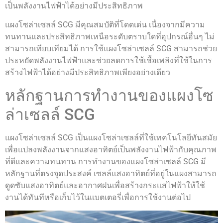
เป็นพลังงานไฟฟ้าได้อย่างมีประสิทธิภาพ
แผงโซล่าเซลล์ SCG มีคุณสมบัติที่โดดเด่น เนื่องจากมีความ
ทนทานและประสิทธิภาพเหนือระดับตราบใดที่อุปกรณ์อื่นๆ ไม่
สามารถเทียบเทียมได้ การใช้แผงโซล่าเซลล์ SCG สามารถช่วย
ประหยัดพลังงานไฟฟ้าและช่วยลดการใช้เชื้อเพลิงที่ใช้ในการ
สร้างไฟฟ้าได้อย่างมีประสิทธิภาพเพียงอย่างเดียว
หลักฐานการทำงานของแผงโซ
ล่าเซลล์ SCG
แผงโซล่าเซลล์ SCG เป็นแผงโซล่าเซลล์ที่ใช้เทคโนโลยีทันสมัย
เพื่อแปลงพลังงานจากแสงอาทิตย์เป็นพลังงานไฟฟ้ากับคุณภาพ
ที่ดีและความทนทาน การทำงานของแผงโซล่าเซลล์ SCG มี
หลักฐานที่ตรงจุดประสงค์ เซลล์แสงอาทิตย์ที่อยู่ในแผงสามารถ
ดูดซับแสงอาทิตย์และอากาศฝนเพื่อสร้างกระแสไฟฟ้าให้ใช้
งานได้ทันทีหรือเก็บไว้ในแบตเตอรี่เพื่อการใช้งานต่อไป