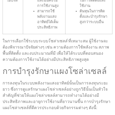
ไฮบริด
และมั่นคงใน
ในการติดตั้งและ
การใช้งานสูง
ใช้งาน
สามารถใช้
ต้นทุนในการติด
พลังงานแสง
ตั้งและบำรุงรักษา
อาทิตย์ได้เต็ม
สูงกว่าระบบอื่น
ประสิทธิภาพ
ในการเลือกใช้ระบบ
ระบบโซล่าเซลล์
ที่เหมาะสม ผู้ใช้งานจะ
ต้องพิจารณาปัจจัยต่างๆ เช่น ความต้องการใช้พลังงาน สภาพ
พื้นที่ติดตั้ง และงบประมาณที่มี เพื่อให้ได้ระบบที่ตอบสนอง
ความต้องการใช้งานได้อย่างมีประสิทธิภาพสูงสุด
การบำรุงรักษาแผงโซล่าเซลล์
การลงทุนในระบบพลังงานแสงอาทิตย์นั้นเป็นการลงทุนระยะ
ยาว ซึ่งการดูแลรักษาแผงโซล่าเซลล์อย่างถูกวิธีนั้นเป็นหัวใจ
สำคัญที่ช่วยให้แผงโซล่าเซลล์สามารถทำงานได้อย่างมี
ประสิทธิภาพและอายุการใช้งานที่ยาวนานขึ้น การบำรุงรักษา
แผงโซล่าเซลล์ที่ดีควรประกอบด้วยกิจกรรมต่างๆ ดังนี้: