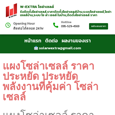
W-EXTRA โซล่าเซลล์
รับติดตั้งโซล่าเซลล์,ราคาติดตั้งโซล่าเซลล์บ้าน,ระบบโซล่าเซลล์,โซล่า
เซลล์บ้าน,ระบบ โซ ล่า เซลล์ ในบ้าน,ติดตั้งโซล่าเซลล์ ราคา
Hotline
Opening Hour
095-529-4569
ขอใบเสนอราคา
ติดต่อได้ตลอด 24 hr
หน้าแรก
ติดต่อ
ผลงานของเรา
solarwextra@gmail.com
แผงโซล่าเซลล์ ราคา
ประหยัด ประหยัด
พลังงานที่คุ้มค่า โซล่า
เซลล์