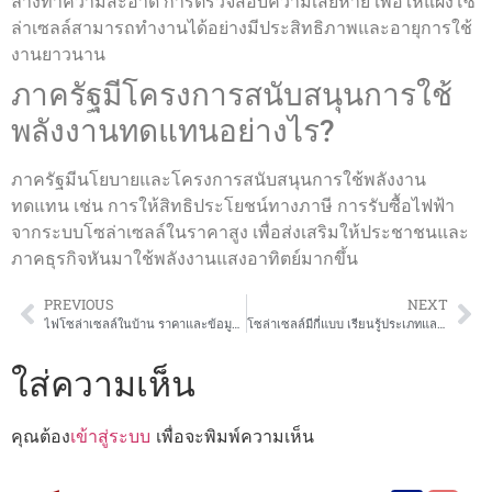
ล้างทำความสะอาด การตรวจสอบความเสียหาย เพื่อให้แผงโซ
ล่าเซลล์สามารถทำงานได้อย่างมีประสิทธิภาพและอายุการใช้
งานยาวนาน
ภาครัฐมีโครงการสนับสนุนการใช้
พลังงานทดแทนอย่างไร?
ภาครัฐมีนโยบายและโครงการสนับสนุนการใช้พลังงาน
ทดแทน เช่น การให้สิทธิประโยชน์ทางภาษี การรับซื้อไฟฟ้า
จากระบบโซล่าเซลล์ในราคาสูง เพื่อส่งเสริมให้ประชาชนและ
ภาคธุรกิจหันมาใช้พลังงานแสงอาทิตย์มากขึ้น
PREVIOUS
NEXT
ไฟโซล่าเซลล์ในบ้าน ราคาและข้อมูลที่ควรรู้ โคมไฟโซล่าเซลล์
โซล่าเซลล์มีกี่แบบ เรียนรู้ประเภทและการใช้งาน แผงโซล่าเซลล์ solar
ใส่ความเห็น
คุณต้อง
เข้าสู่ระบบ
เพื่อจะพิมพ์ความเห็น