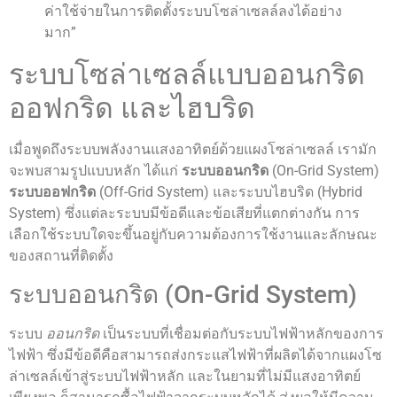
ค่าใช้จ่ายในการติดตั้งระบบโซล่าเซลล์ลงได้อย่าง
มาก”
ระบบโซล่าเซลล์แบบออนกริด
ออฟกริด และไฮบริด
เมื่อพูดถึงระบบพลังงานแสงอาทิตย์ด้วยแผงโซล่าเซลล์ เรามัก
จะพบสามรูปแบบหลัก ได้แก่
ระบบออนกริด
(On-Grid System)
ระบบออฟกริด
(Off-Grid System) และระบบไฮบริด (Hybrid
System) ซึ่งแต่ละระบบมีข้อดีและข้อเสียที่แตกต่างกัน การ
เลือกใช้ระบบใดจะขึ้นอยู่กับความต้องการใช้งานและลักษณะ
ของสถานที่ติดตั้ง
ระบบออนกริด (On-Grid System)
ระบบ
ออนกริด
เป็นระบบที่เชื่อมต่อกับระบบไฟฟ้าหลักของการ
ไฟฟ้า ซึ่งมีข้อดีคือสามารถส่งกระแสไฟฟ้าที่ผลิตได้จากแผงโซ
ล่าเซลล์เข้าสู่ระบบไฟฟ้าหลัก และในยามที่ไม่มีแสงอาทิตย์