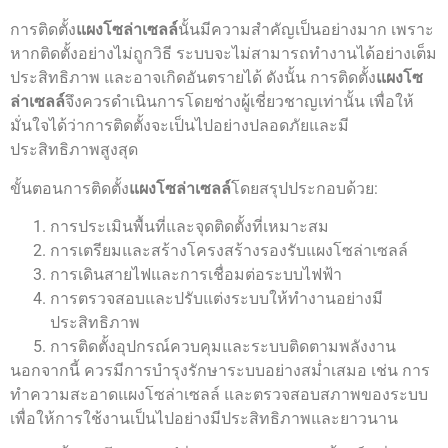
การติดตั้ง
แผงโซล่าเซลล์
นั้นมีความสำคัญเป็นอย่างมาก เพราะ
หากติดตั้งอย่างไม่ถูกวิธี ระบบจะไม่สามารถทำงานได้อย่างเต็ม
ประสิทธิภาพ และอาจเกิดอันตรายได้ ดังนั้น การติดตั้ง
แผงโซ
ล่าเซลล์
จึงควรดำเนินการโดยช่างผู้เชี่ยวชาญเท่านั้น เพื่อให้
มั่นใจได้ว่าการติดตั้งจะเป็นไปอย่างปลอดภัยและมี
ประสิทธิภาพสูงสุด
ขั้นตอนการติดตั้ง
แผงโซล่าเซลล์
โดยสรุปประกอบด้วย:
การประเมินพื้นที่และจุดติดตั้งที่เหมาะสม
การเตรียมและสร้างโครงสร้างรองรับแผงโซล่าเซลล์
การเดินสายไฟและการเชื่อมต่อระบบไฟฟ้า
การตรวจสอบและปรับแต่งระบบให้ทำงานอย่างมี
ประสิทธิภาพ
การติดตั้งอุปกรณ์ควบคุมและระบบติดตามพลังงาน
นอกจากนี้ ควรมีการบำรุงรักษาระบบอย่างสม่ำเสมอ เช่น การ
ทำความสะอาดแผงโซล่าเซลล์ และตรวจสอบสภาพของระบบ
เพื่อให้การใช้งานเป็นไปอย่างมีประสิทธิภาพและยาวนาน