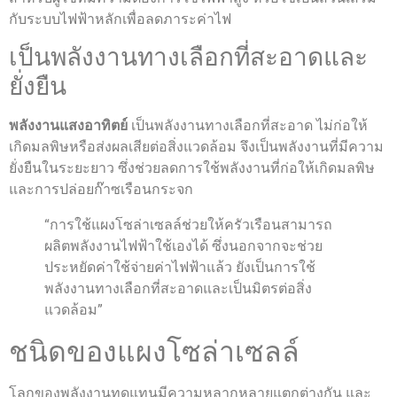
กับระบบไฟฟ้าหลักเพื่อลดภาระค่าไฟ
เป็นพลังงานทางเลือกที่สะอาดและ
ยั่งยืน
พลังงานแสงอาทิตย์
เป็นพลังงานทางเลือกที่สะอาด ไม่ก่อให้
เกิดมลพิษหรือส่งผลเสียต่อสิ่งแวดล้อม จึงเป็นพลังงานที่มีความ
ยั่งยืนในระยะยาว ซึ่งช่วยลดการใช้พลังงานที่ก่อให้เกิดมลพิษ
และการปล่อยก๊าซเรือนกระจก
“การใช้แผงโซล่าเซลล์ช่วยให้ครัวเรือนสามารถ
ผลิตพลังงานไฟฟ้าใช้เองได้ ซึ่งนอกจากจะช่วย
ประหยัดค่าใช้จ่ายค่าไฟฟ้าแล้ว ยังเป็นการใช้
พลังงานทางเลือกที่สะอาดและเป็นมิตรต่อสิ่ง
แวดล้อม”
ชนิดของแผงโซล่าเซลล์
โลกของพลังงานทดแทนมีความหลากหลายแตกต่างกัน และ