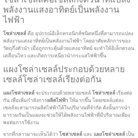
พลังงานแสงอาทิตย์เป็นพลังงาน
ไฟฟ้า
โซล่าเซลล์
คือ อุปกรณ์อิเล็กทรอนิกส์ชนิดหนึ่งที่สามารถแปลง
พลังงานแสงอาทิตย์เป็นพลังงานไฟฟ้า โดยอาศัยหลักการของ
วัตถุกึ่งตัวนำ เมื่อถูกกระตุ้นด้วยแสงอาทิตย์ จะทำให้อิเล็กตรอน
เคลื่อนไหว และเกิดการเหนี่ยวนำกระแสไฟฟ้าขึ้น
แผงโซล่าเซลล์ประกอบด้วยหลาย
เซลล์โซล่าเซลล์เรียงต่อกัน
แผงโซล่าเซลล์
จะประกอบด้วยหลายเซลล์
โซล่าเซลล์
เรียงต่อ
กัน เพื่อเพิ่มกำลังการ
ผลิตไฟฟ้า
ให้มากขึ้น โดยเซลล์แต่ละ
เซลล์จะสามารถผลิตไฟฟ้าได้ในปริมาณที่จำกัด ดังนั้นการนำ
มารวมกันเป็นแผงจะช่วยให้ได้พลังงานไฟฟ้าที่มีปริมาณเพียง
พอต่อการใช้งาน
จากที่กล่าวมาจะเห็นได้ว่า
โซล่าเซลล์
และ
แผงโซล่าเซลล์
เป็น