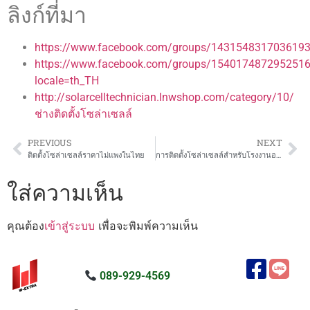
ลิงก์ที่มา
https://www.facebook.com/groups/1431548317036193
https://www.facebook.com/groups/1540174872952516
locale=th_TH
http://solarcelltechnician.lnwshop.com/category/10/
ช่างติดตั้งโซล่าเซลล์
PREVIOUS
NEXT
ติดตั้งโซล่าเซลล์ราคาไม่แพงในไทย
การติดตั้งโซล่าเซลล์สำหรับโรงงานอย่างมืออาชีพ
ใส่ความเห็น
คุณต้อง
เข้าสู่ระบบ
เพื่อจะพิมพ์ความเห็น
089-929-4569