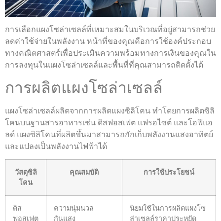
การเลือกแผงโซล่าเซลล์ที่เหมาะสมในบริเวณที่อยู่สามารถช่วย
ลดค่าใช้จ่ายในพลังงาน หน้าที่ของคุณคือการใช้องค์ประกอบ
ทางคณิตศาสตร์เพื่อประเมินความพร้อมทางการเงินของคุณใน
การลงทุนในแผงโซล่าเซลล์และพื้นที่ที่คุณสามารถติดตั้งได้
การผลิตแผงโซล่าเซลล์
แผงโซล่าเซลล์ผลิตจากการผลิตแผงซิลิโคน ทำโดยการผลิตซิลิ
โคนบนฐานสารอาหารเช่น ดิสฟอสเฟต แฟรอไซต์ และโอฟิแอ
ลด์ แผงซิลิโคนที่ผลิตขึ้นมาสามารถกักเก็บพลังงานแสงอาทิตย์
และแปลงเป็นพลังงานไฟฟ้าได้
วัสดุซิลิ
คุณสมบัติ
การใช้ประโยชน์
โคน
ดิส
ความนุ่มนวล
นิยมใช้ในการผลิตแผงโซ
ฟอสเฟต
กันแสง
ล่าเซลล์ราคาประหยัด