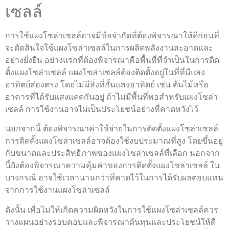
เซลล์
การใช้แผงโซล่าเซลล์อาจมีข้อจำกัดที่ต้องพิจารณาให้ดีก่อนที่
จะตัดสินใจใช้แผงโซล่าเซลล์ในการผลิตพลังงานสะอาดและ
อย่างยั่งยืน อย่างแรกที่ต้องพิจารณาคือพื้นที่ที่จำเป็นในการติด
ตั้งแผงโซล่าเซลล์ แผงโซล่าเซลล์ต้องติดตั้งอยู่ในที่ที่มีแสง
อาทิตย์ส่องตรง โดยไม่มีสิ่งที่กั้นแสงอาทิตย์ เช่น ต้นไม้หรือ
อาคารที่ได้รับแสงแดดกันอยู่ ถ้าไม่มีพื้นที่พอสำหรับแผงโซล่า
เซลล์ การใช้งานอาจไม่เป็นประโยชน์อย่างที่คาดหวังไว้
นอกจากนี้ ต้องพิจารณาค่าใช้จ่ายในการติดตั้งแผงโซล่าเซลล์
การติดตั้งแผงโซล่าเซลล์อาจต้องใช้งบประมาณที่สูง โดยขึ้นอยู่
กับขนาดและประสิทธิภาพของแผงโซล่าเซลล์ที่เลือก นอกจาก
นี้ยังต้องพิจารณาความคุ้มค่าของการติดตั้งแผงโซล่าเซลล์ ใน
บางกรณี อาจใช้เวลานานกว่าที่คาดไว้ในการได้รับผลตอบแทน
จากการใช้งานแผงโซล่าเซลล์
ดังนั้น เพื่อไม่ให้เกิดความผิดหวังในการใช้แผงโซล่าเซลล์ควร
วางแผนอย่างรอบคอบและพิจารณาต้นทุนและประโยชน์ให้ดี