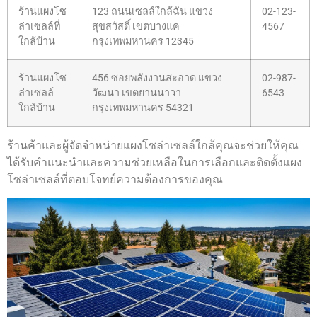
ร้านแผงโซ
123 ถนนเซลล์ใกล้ฉัน แขวง
02-123-
ล่าเซลล์ที่
สุขสวัสดิ์ เขตบางแค
4567
ใกล้บ้าน
กรุงเทพมหานคร 12345
ร้านแผงโซ
456 ซอยพลังงานสะอาด แขวง
02-987-
ล่าเซลล์
วัฒนา เขตยานนาวา
6543
ใกล้บ้าน
กรุงเทพมหานคร 54321
ร้านค้าและผู้จัดจำหน่ายแผงโซล่าเซลล์ใกล้คุณจะช่วยให้คุณ
ได้รับคำแนะนำและความช่วยเหลือในการเลือกและติดตั้งแผง
โซล่าเซลล์ที่ตอบโจทย์ความต้องการของคุณ