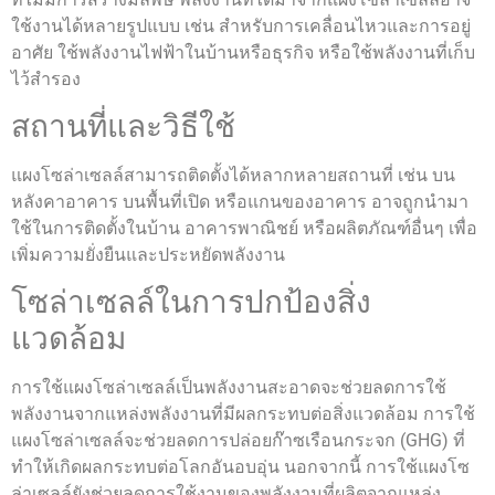
ใช้งานได้หลายรูปแบบ เช่น สำหรับการเคลื่อนไหวและการอยู่
อาศัย ใช้พลังงานไฟฟ้าในบ้านหรือธุรกิจ หรือใช้พลังงานที่เก็บ
ไว้สำรอง
สถานที่และวิธีใช้
แผงโซล่าเซลล์สามารถติดตั้งได้หลากหลายสถานที่ เช่น บน
หลังคาอาคาร บนพื้นที่เปิด หรือแกนของอาคาร อาจถูกนำมา
ใช้ในการติดตั้งในบ้าน อาคารพาณิชย์ หรือผลิตภัณฑ์อื่นๆ เพื่อ
เพิ่มความยั่งยืนและประหยัดพลังงาน
โซล่าเซลล์ในการปกป้องสิ่ง
แวดล้อม
การใช้แผงโซล่าเซลล์เป็นพลังงานสะอาดจะช่วยลดการใช้
พลังงานจากแหล่งพลังงานที่มีผลกระทบต่อสิ่งแวดล้อม การใช้
แผงโซล่าเซลล์จะช่วยลดการปล่อยก๊าซเรือนกระจก (GHG) ที่
ทำให้เกิดผลกระทบต่อโลกอันอบอุ่น นอกจากนี้ การใช้แผงโซ
ล่าเซลล์ยังช่วยลดการใช้งานของพลังงานที่ผลิตจากแหล่ง