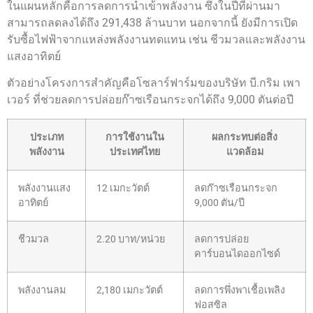
ในแผนหลักคือการลดการนำเข้าพลังงาน ซึ่งในปีที่ผ่านมา
สามารถลดลงได้ถึง 291,438 ล้านบาท นอกจากนี้ ยังมีการเปิด
รับซื้อไฟฟ้าจากแหล่งพลังงานทดแทน เช่น ชีวมวลและพลังงาน
แสงอาทิตย์
ตัวอย่างโครงการสำคัญคือโซลาร์ฟาร์มของบริษัท บี.กริม เพา
เวอร์ ที่ช่วยลดการปล่อยก๊าซเรือนกระจกได้ถึง 9,000 ตันต่อปี
ประเภท
การใช้งานใน
ผลกระทบต่อสิ่ง
พลังงาน
ประเทศไทย
แวดล้อม
พลังงานแสง
12 เมกะวัตต์
ลดก๊าซเรือนกระจก
อาทิตย์
9,000 ตัน/ปี
ชีวมวล
2.20 บาท/หน่วย
ลดการปล่อย
คาร์บอนไดออกไซด์
พลังงานลม
2,180 เมกะวัตต์
ลดการพึ่งพาเชื้อเพลิง
ฟอสซิล