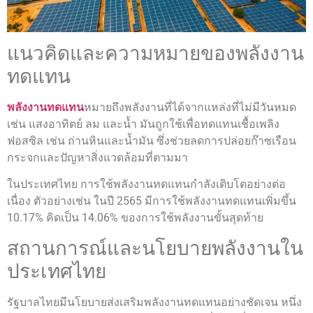
แนวคิดและความหมายของพลังงาน
ทดแทน
พลังงานทดแทน
หมายถึงพลังงานที่ได้จากแหล่งที่ไม่มีวันหมด
เช่น แสงอาทิตย์ ลม และน้ำ มันถูกใช้เพื่อทดแทนเชื้อเพลิง
ฟอสซิล เช่น ถ่านหินและน้ำมัน ซึ่งช่วยลดการปล่อยก๊าซเรือน
กระจกและปัญหาสิ่งแวดล้อมที่ตามมา
ในประเทศไทย การใช้พลังงานทดแทนกำลังเติบโตอย่างต่อ
เนื่อง ตัวอย่างเช่น ในปี 2565 มีการใช้พลังงานทดแทนเพิ่มขึ้น
10.17% คิดเป็น 14.06% ของการใช้พลังงานขั้นสุดท้าย
สถานการณ์และนโยบายพลังงานใน
ประเทศไทย
รัฐบาลไทยมีนโยบายส่งเสริมพลังงานทดแทนอย่างชัดเจน หนึ่ง