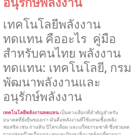
อนุรักษ์พลังงาน
เทคโนโลยีพลังงาน
ทดแทน คืออะไร คู่มือ
สำหรับคนไทย พลังงาน
ทดแทน: เทคโนโลยี, กรม
พัฒนาพลังงานและ
อนุรักษ์พลังงาน
เทคโนโลยีพลังงานทดแทน
เป็นทางเลือกที่สำคัญสำหรับ
อนาคตที่ยั่งยืนของเรา มันคือพลังงานที่ใช้แทนเชื้อเพลิง
ฟอสซิล เช่น ถ่านหิน ปิโตรเลียม และแก๊สธรรมชาติ ซึ่งช่วยลด
การปล่อยก๊าซเรือนกระจกและปัญหาสิ่งแวดล้อมที่ตามมา