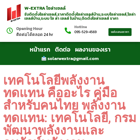
W-EXTRA โซล่าเซลล์
รับติดตั้งโซล่าเซลล์,ราคาติดตั้งโซล่าเซลล์บ้าน,ระบบโซล่าเซลล์,โซล่า
เซลล์บ้าน,ระบบ โซ ล่า เซลล์ ในบ้าน,ติดตั้งโซล่าเซลล์ ราคา
Hotline
Opening Hour
095-529-4569
ขอใบเสนอราคา
ติดต่อได้ตลอด 24 hr
หน้าแรก
ติดต่อ
ผลงานของเรา
solarwextra@gmail.com
เทคโนโลยีพลังงาน
ทดแทน คืออะไร คู่มือ
สำหรับคนไทย พลังงาน
ทดแทน: เทคโนโลยี, กรม
พัฒนาพลังงานและ