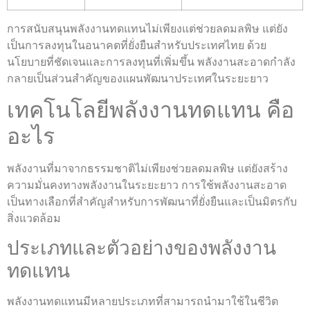
การสนับสนุนพลังงานทดแทนไม่เพียงแต่ช่วยลดมลพิษ แต่ยัง
เป็นการลงทุนในอนาคตที่ยั่งยืนสำหรับประเทศไทย ด้วย
นโยบายที่ชัดเจนและการลงทุนที่เพิ่มขึ้น พลังงานสะอาดกำลัง
กลายเป็นส่วนสำคัญของแผนพัฒนาประเทศในระยะยาว
เทคโนโลยีพลังงานทดแทน คือ
อะไร
พลังงานที่มาจากธรรมชาติไม่เพียงช่วยลดมลพิษ แต่ยังสร้าง
ความมั่นคงทางพลังงานในระยะยาว การใช้พลังงานสะอาด
เป็นทางเลือกที่สำคัญสำหรับการพัฒนาที่ยั่งยืนและเป็นมิตรกับ
สิ่งแวดล้อม
ประเภทและตัวอย่างของพลังงาน
ทดแทน
พลังงานทดแทนมีหลายประเภทที่สามารถนำมาใช้ในชีวิต