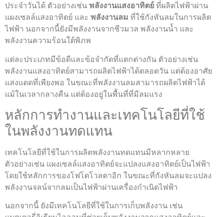
ประจำวันได้ ตัวอย่างเช่น
พลังงานแสงอาทิตย์
ที่ผลิตไฟฟ้าผ่าน
แผงเซลล์แสงอาทิตย์ และ
พลังงานลม
ที่ใช้กังหันลมในการผลิต
ไฟฟ้า นอกจากนี้ยังมีพลังงานจากชีวมวล พลังงานน้ำ และ
พลังงานความร้อนใต้พิภพ
แต่ละประเภทมีข้อดีและข้อจำกัดที่แตกต่างกัน ตัวอย่างเช่น
พลังงานแสงอาทิตย์สามารถผลิตไฟฟ้าได้ตลอดวัน แต่ต้องอาศัย
แสงแดดที่เพียงพอ ในขณะที่พลังงานลมสามารถผลิตไฟฟ้าได้
แม้ในเวลากลางคืน แต่ต้องอยู่ในพื้นที่ที่มีลมแรง
หลักการทำงานและเทคโนโลยีที่ใช้
ในพลังงานทดแทน
เทคโนโลยีที่ใช้ในการผลิตพลังงานทดแทนมีหลากหลาย
ตัวอย่างเช่น แผงเซลล์แสงอาทิตย์จะแปลงแสงอาทิตย์เป็นไฟฟ้า
โดยใช้หลักการของโฟโตโวลตาอิก ในขณะที่กังหันลมจะแปลง
พลังงานจลน์จากลมเป็นไฟฟ้าผ่านเครื่องกำเนิดไฟฟ้า
นอกจากนี้ ยังมีเทคโนโลยีที่ใช้ในการเก็บพลังงาน เช่น