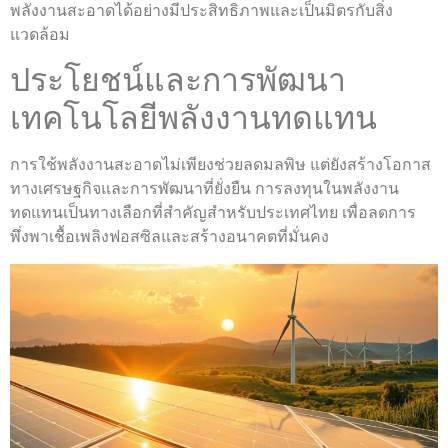
พลังงานสะอาดได้อย่างมีประสิทธิภาพและเป็นมิตรกับสิ่ง
แวดล้อม
ประโยชน์และการพัฒนา
เทคโนโลยีพลังงานทดแทน
การใช้พลังงานสะอาดไม่เพียงช่วยลดมลพิษ แต่ยังสร้างโอกาส
ทางเศรษฐกิจและการพัฒนาที่ยั่งยืน การลงทุนในพลังงาน
ทดแทนเป็นทางเลือกที่สำคัญสำหรับประเทศไทย เพื่อลดการ
พึ่งพาเชื้อเพลิงฟอสซิลและสร้างอนาคตที่มั่นคง