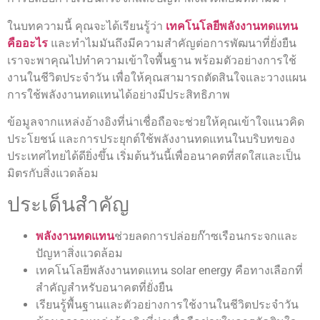
ในบทความนี้ คุณจะได้เรียนรู้ว่า
เทคโนโลยีพลังงานทดแทน
คืออะไร
และทำไมมันถึงมีความสำคัญต่อการพัฒนาที่ยั่งยืน
เราจะพาคุณไปทำความเข้าใจพื้นฐาน พร้อมตัวอย่างการใช้
งานในชีวิตประจำวัน เพื่อให้คุณสามารถตัดสินใจและวางแผน
การใช้พลังงานทดแทนได้อย่างมีประสิทธิภาพ
ข้อมูลจากแหล่งอ้างอิงที่น่าเชื่อถือจะช่วยให้คุณเข้าใจแนวคิด
ประโยชน์ และการประยุกต์ใช้พลังงานทดแทนในบริบทของ
ประเทศไทยได้ดียิ่งขึ้น เริ่มต้นวันนี้เพื่ออนาคตที่สดใสและเป็น
มิตรกับสิ่งแวดล้อม
ประเด็นสำคัญ
พลังงานทดแทน
ช่วยลดการปล่อยก๊าซเรือนกระจกและ
ปัญหาสิ่งแวดล้อม
เทคโนโลยีพลังงานทดแทน solar energy คือทางเลือกที่
สำคัญสำหรับอนาคตที่ยั่งยืน
เรียนรู้พื้นฐานและตัวอย่างการใช้งานในชีวิตประจำวัน