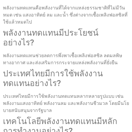
พลังงานทดแทนคือพลังงานที่ได้จากแหล่งธรรมชาติที่ไม่มีวัน
หมด เช่น แสงอาทิตย์ ลม และน้ำ ซึ่งต่างจากเชื้อเพลิงฟอสซิลที่
ใช้แล้วหมดไป
พลังงานทดแทนมีประโยชน์
อย่างไร?
พลังงานทดแทนช่วยลดการพึ่งพาเชื้อเพลิงฟอสซิล ลดมลพิษ
ทางอากาศ และส่งเสริมการกระจายแหล่งพลังงานที่ยั่งยืน
ประเทศไทยมีการใช้พลังงาน
ทดแทนอย่างไร?
ประเทศไทยมีการใช้พลังงานทดแทนหลากหลายรูปแบบ เช่น
พลังงานแสงอาทิตย์ พลังงานลม และพลังงานชีวมวล โดยมีนโย
บายสนับสนุนจากรัฐบาล
เทคโนโลยีพลังงานทดแทนมีหลัก
การทำงานอย่างไร?