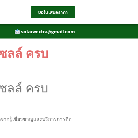
ขอใบเสนอราคา
solarwextra@gmail.com
เซลล์ ครบ
เซลล์ ครบ
จากผู้เชี่ยวชาญและบริการการติด