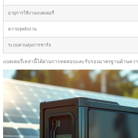
อายุการใช้งานแบตเตอรี่
ความจุพลังงาน
ระบบควบคุมการชาร์จ
แบตเตอรี่เหล่านี้ได้ผ่านการทดสอบและรับรองมาตรฐานด้านค