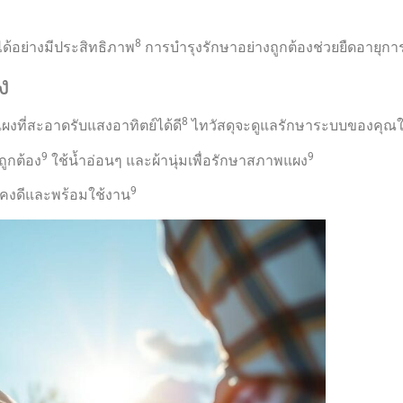
8
ด้อย่างมีประสิทธิภาพ
การบำรุงรักษาอย่างถูกต้องช่วยยืดอายุ
ง
8
ผงที่สะอาดรับแสงอาทิตย์ได้ดี
ไทวัสดุจะดูแลรักษาระบบของคุณให้
9
9
ูกต้อง
ใช้น้ำอ่อนๆ และผ้านุ่มเพื่อรักษาสภาพแผง
9
ังคงดีและพร้อมใช้งาน