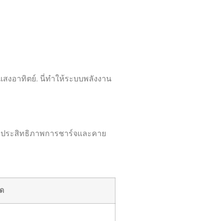
ีแสงอาทิตย์. นี่ทำให้ระบบพลังงาน
้มีประสิทธิภาพการชาร์จและคาย
ยด