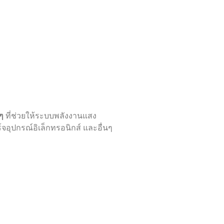
นๆ
ที่ช่วยให้ระบบพลังงานแสง
จอุปกรณ์อิเล็กทรอนิกส์ และอื่นๆ