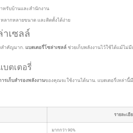
์ สำหรับบ้านและสำนักงาน
ูง หลากหลายขนาด และติดตั้งได้ง่าย
่าเซลล์
่งสำคัญมาก.
แบตเตอรี่โซล่าเซลล์
ช่วยเก็บพลังงานไว้ใช้ได้แม้ไม่ม
บตเตอรี่
การเก็บสำรองพลังงาน
ของคุณจะใช้งานได้นาน. แบตเตอรี่เหล่านี
รายละเอี
มากกว่า 90%