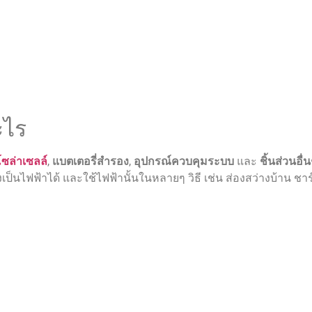
ะไร
ซล่าเซลล์
,
แบตเตอรี่สำรอง
,
อุปกรณ์ควบคุมระบบ
และ
ชิ้นส่วนอื่
นไฟฟ้าได้ และใช้ไฟฟ้านั้นในหลายๆ วิธี เช่น ส่องสว่างบ้าน ชาร์