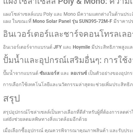
แผงโซล่าเซลล์ Poly & Mono: ควา
แผงโซล่าเซลล์แบบ Poly และ Mono มีความแตกต่างในด้านปร
แผง ในขณะที่
Mono Solar Panel รุ่น SUN395-72M-F
มีราคาปร
อินเวอร์เตอร์และชาร์จคอนโทรลเล
อินเวอร์เตอร์จากแบรนด์
JFY
และ
Hoymile
มีประสิทธิภาพสูงแล
ปั้มน้ำและอุปกรณ์เสริมอื่นๆ: การ
ปั๊มน้ำจากแบรนด์
ซัมเมอร์ส
และ
ลอเรนซ์
เป็นตัวอย่างของอุปกร
การเลือกใช้เทคโนโลยีและนวัตกรรมล่าสุดจะช่วยเพิ่มประสิทธิ
สรุป
สรุปอุปกรณ์โซล่าเซลล์เป็นทางเลือกที่ดีสำหรับผู้ที่ต้องการลดค
แต่ยังช่วยลดมลพิษทางสิ่งแวดล้อมอีกด้วย
เมื่อเลือกซื้ออุปกรณ์ คุณควรพิจารณาคุณภาพสินค้า และรับประกั