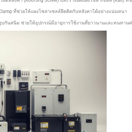
ดหลังคา (Roofting Screw) และรางยึดแผงโซล่าเซลล์ (Rail) ที่ช่ว
Clamp ที่ช่วยให้แผงโซล่าเซลล์ยึดติดกับหลังคาได้อย่างแน่นหนา
หล็กชุบกันสนิม ช่วยให้อุปกรณ์มีอายุการใช้งานที่ยาวนานและทนทา