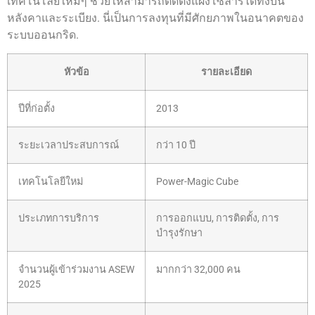
เทคโนโลยีใหม่ๆ ช่วยให้สามารถติดตั้งแผงโซลาร์ได้ทั้งบน
หลังคาและระเบียง. นี่เป็นการลงทุนที่มีศักยภาพในอนาคตของ
ระบบออนกริด.
หัวข้อ
รายละเอียด
ปีที่ก่อตั้ง
2013
ระยะเวลาประสบการณ์
กว่า 10 ปี
เทคโนโลยีใหม่
Power-Magic Cube
ประเภทการบริการ
การออกแบบ, การติดตั้ง, การ
บำรุงรักษา
จำนวนผู้เข้าร่วมงาน ASEW
มากกว่า 32,000 คน
2025