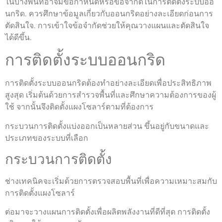
ในบางพื้นที่อาจมีข้อกำหนดหรือข้อจำกัดในการติดตั้งระบบออ
นกริด. ควรศึกษาข้อมูลเกี่ยวกับออนกริดอย่างละเอียดก่อนการ
ตัดสินใจ. การเข้าใจข้อจำกัดช่วยให้คุณวางแผนและตัดสินใจ
ได้ดีขึ้น.
การติดตั้งระบบออนกริด
การติดตั้งระบบออนกริดต้องทำอย่างละเอียดเพื่อประสิทธิภาพ
สูงสุด เริ่มต้นด้วยการสำรวจพื้นที่และศึกษาความต้องการของผู้
ใช้ จากนั้นจึงติดตั้งแผงโซลาร์ตามที่ต้องการ
กระบวนการติดตั้งแบ่งออกเป็นหลายส่วน ขึ้นอยู่กับขนาดและ
ประเภทของระบบที่เลือก
กระบวนการติดตั้ง
ช่างเทคนิคจะเริ่มด้วยการตรวจสอบพื้นที่เพื่อความเหมาะสมกับ
การติดตั้งแผงโซลาร์
ต่อมาจะวางแผนการติดตั้งเพื่อผลิตพลังงานที่ดีที่สุด การติดตั้ง