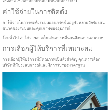
จริงอาจใช้เวลาหลายวันตามขนาดของระบบ
ค่าใช้จ่ายในการติดตั้ง
ค่าใช้จ่ายในการติดตั้งระบบออนกริดขึ้นอยู่กับหลายปัจจัย เช่น
ขนาดของระบบและคุณภาพของอุปกรณ์
โดยทั่วไป ค่าใช้จ่ายอาจตั้งแต่หลายหมื่นจนถึงหลายแสนบาท
การเลือกผู้ให้บริการที่เหมาะสม
การเลือกผู้ให้บริการที่มีคุณภาพเป็นสิ่งสำคัญ คุณควรเลือก
บริษัทที่มีประสบการณ์และมีการรับรองมาตรฐาน