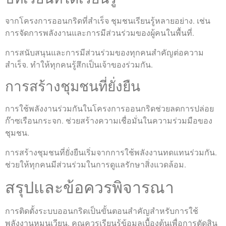
จากโครงการออนกริดที่สำเร็จ ชุมชนเรียนรู้หลายอย่าง. เช่น
การจัดการพลังงานและการมีส่วนร่วมของผู้คนในพื้นที่.
การสนับสนุนและการมีส่วนร่วมของทุกคนสำคัญต่อความ
สำเร็จ. ทำให้ทุกคนรู้สึกเป็นเจ้าของร่วมกัน.
การสร้างชุมชนที่ยั่งยืน
การใช้พลังงานร่วมกันในโครงการออนกริดช่วยลดการปล่อย
ก๊าซเรือนกระจก. ช่วยสร้างความเชื่อมั่นในความร่วมมือของ
ชุมชน.
การสร้างชุมชนที่ยั่งยืนเริ่มจากการใช้พลังงานทดแทนร่วมกัน.
ช่วยให้ทุกคนมีส่วนร่วมในการดูแลรักษาสิ่งแวดล้อม.
สรุปและข้อควรพิจารณา
การติดตั้งระบบออนกริดเป็นขั้นตอนสำคัญสำหรับการใช้
พลังงานหมุนเวียน. คุณควรเรียนรู้ข้อมูลเบื้องต้นเพื่อการตัดสิน