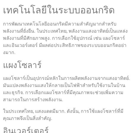
เทคโนโลยีในระบบออนกริด
การพัฒนาเทคโนโลยีออนกริดมีความสำคัญมากสำหรับ
พลังงานที่ยั่งยืน. ในประเทศไทย, พลังงานแสงอาทิตย์เป็นแหล่ง
พลังงานที่มีศักยภาพสูง. การเลือกใช้อุปกรณ์ เช่น แผงโซลาร์
และอินเวอร์เตอร์ มีผลต่อประสิทธิภาพของระบบออนกริดอย่า
งมาก.
แผงโซลาร์
แผงโซลาร์เป็นอุปกรณ์หลักในการผลิตพลังงานจากแสงอาทิตย์.
มันแปลงพลังงานแสงให้กลายเป็นไฟฟ้าสำหรับใช้งานในบ้าน
และธุรกิจ. การเลือกแผงโซลาร์ที่มีคุณภาพจะช่วยเพิ่มความ
สามารถในการสร้างพลังงาน.
ในประเทศไทย, แสงแดดมีมาก. ดังนั้น, การใช้แผงโซลาร์ที่มี
คุณภาพจึงเป็นสิ่งสำคัญ.
อินเวอร์เตอร์