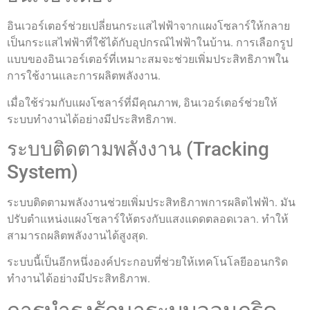
อินเวอร์เตอร์ช่วยเปลี่ยนกระแสไฟฟ้าจากแผงโซลาร์ให้กลาย
เป็นกระแสไฟฟ้าที่ใช้ได้กับอุปกรณ์ไฟฟ้าในบ้าน. การเลือกรูป
แบบของอินเวอร์เตอร์ที่เหมาะสมจะช่วยเพิ่มประสิทธิภาพใน
การใช้งานและการผลิตพลังงาน.
เมื่อใช้ร่วมกับแผงโซลาร์ที่มีคุณภาพ, อินเวอร์เตอร์ช่วยให้
ระบบทำงานได้อย่างมีประสิทธิภาพ.
ระบบติดตามพลังงาน (Tracking
System)
ระบบติดตามพลังงานช่วยเพิ่มประสิทธิภาพการผลิตไฟฟ้า. มัน
ปรับตำแหน่งแผงโซลาร์ให้ตรงกับแสงแดดตลอดเวลา. ทำให้
สามารถผลิตพลังงานได้สูงสุด.
ระบบนี้เป็นอีกหนึ่งองค์ประกอบที่ช่วยให้เทคโนโลยีออนกริด
ทำงานได้อย่างมีประสิทธิภาพ.