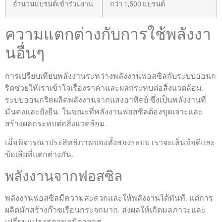
จำนวนแบรนด์เข้าร่วมงาน
กว่า 1,500 แบรนด์
ความแตกต่างกับการใช้พลังงา
นอื่นๆ
การเปรียบเทียบพลังงานระหว่างพลังงานฟอสซิลกับระบบออนก
ริดช่วยให้เราเข้าใจเรื่องราคาและผลกระทบต่อสิ่งแวดล้อม.
ระบบออนกริดผลิตพลังงานจากแสงอาทิตย์ ซึ่งเป็นพลังงานที่
มั่นคงและยั่งยืน. ในขณะที่พลังงานฟอสซิลต้องขุดเจาะและ
สร้างผลกระทบต่อสิ่งแวดล้อม.
เมื่อพิจารณาประสิทธิภาพของทั้งสองระบบ เราจะเห็นข้อดีและ
ข้อเสียที่แตกต่างกัน.
พลังงานจากฟอสซิล
พลังงานฟอสซิลมีความสะดวกและให้พลังงานได้ทันที. แต่การ
ผลิตมักสร้างก๊าซเรือนกระจกมาก. ส่งผลให้เกิดมลภาวะและ
เปลี่ยนแปลงสภาพภูมิอากาศ.