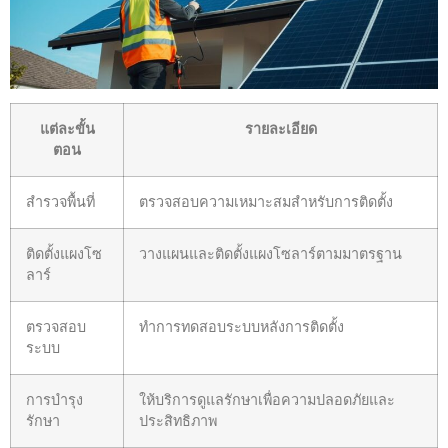
แต่ละขั้น
รายละเอียด
ตอน
สำรวจพื้นที่
ตรวจสอบความเหมาะสมสำหรับการติดตั้ง
ติดตั้งแผงโซ
วางแผนและติดตั้งแผงโซลาร์ตามมาตรฐาน
ลาร์
ตรวจสอบ
ทำการทดสอบระบบหลังการติดตั้ง
ระบบ
การบำรุง
ให้บริการดูแลรักษาเพื่อความปลอดภัยและ
รักษา
ประสิทธิภาพ