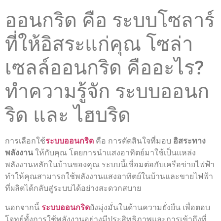
ออนกริด คือ ระบบโซลาร์
ที่ให้อิสระแก่คุณ โซล่า
เซลล์ออนกริด คืออะไร?
ทำความรู้จัก ระบบออนก
ริด และ ไฮบริด
การเลือกใช้
ระบบออนกริด
คือ การตัดสินใจที่มอบ
อิสระทาง
พลังงาน
ให้กับคุณ โดยการนำแสงอาทิตย์มาใช้เป็นแหล่ง
พลังงานหลักในบ้านของคุณ ระบบนี้เชื่อมต่อกับเครือข่ายไฟฟ้า
ทำให้คุณสามารถใช้พลังงานแสงอาทิตย์ในบ้านและขายไฟฟ้า
ที่ผลิตได้กลับสู่ระบบได้อย่างสะดวกสบาย
นอกจากนี้
ระบบออนกริด
ยังมุ่งมั่นในด้านความยั่งยืน เพื่อตอบ
โจทย์ทั้งการใช้พลังงานอย่างมีประสิทธิภาพและการเข้าถึงที่