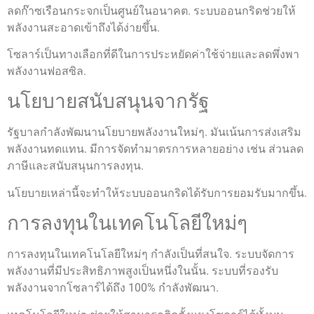
ลดก๊าซเรือนกระจกเป็นศูนย์ในอนาคต. ระบบออนกริดช่วยให้
พลังงานสะอาดเข้าถึงได้ง่ายขึ้น.
โซลาร์เป็นทางเลือกที่ดีในการประหยัดค่าใช้จ่ายและลดพึ่งพา
พลังงานฟอสซิล.
นโยบายสนับสนุนจากรัฐ
รัฐบาลกำลังพัฒนานโยบายพลังงานใหม่ๆ. มันเน้นการส่งเสริม
พลังงานทดแทน. มีการจัดทำมาตรการหลายอย่าง เช่น ส่วนลด
ภาษีและสนับสนุนการลงทุน.
นโยบายเหล่านี้จะทำให้ระบบออนกริดได้รับการยอมรับมากขึ้น.
การลงทุนในเทคโนโลยีใหม่ๆ
การลงทุนในเทคโนโลยีใหม่ๆ กำลังเป็นที่สนใจ. ระบบจัดการ
พลังงานที่มีประสิทธิภาพสูงเป็นหนึ่งในนั้น. ระบบที่รองรับ
พลังงานจากโซลาร์ได้ถึง 100% กำลังพัฒนา.