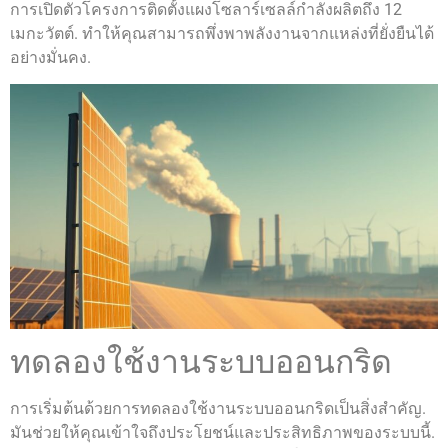
การเปิดตัวโครงการติดตั้งแผงโซลาร์เซลล์กำลังผลิตถึง 12
เมกะวัตต์. ทำให้คุณสามารถพึ่งพาพลังงานจากแหล่งที่ยั่งยืนได้
อย่างมั่นคง.
ทดลองใช้งานระบบออนกริด
การเริ่มต้นด้วยการทดลองใช้งานระบบออนกริดเป็นสิ่งสำคัญ.
มันช่วยให้คุณเข้าใจถึงประโยชน์และประสิทธิภาพของระบบนี้.