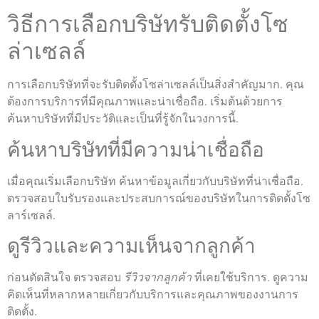
วิธีการเลือกบริษัทรับติดตั้งโซ
ล่าเซลล์
การเลือกบริษัทที่จะรับติดตั้งโซล่าเซลล์เป็นสิ่งสำคัญมาก. คุณ
ต้องการบริการที่มีคุณภาพและน่าเชื่อถือ. เริ่มต้นด้วยการ
ค้นหาบริษัทที่มีประวัติและเป็นที่รู้จักในวงการนี้.
ค้นหาบริษัทที่มีความน่าเชื่อถือ
เมื่อคุณเริ่มเลือกบริษัท ค้นหาข้อมูลเกี่ยวกับบริษัทที่น่าเชื่อถือ.
ตรวจสอบใบรับรองและประสบการณ์ของบริษัทในการติดตั้งโซ
ลาร์เซลล์.
ดูรีวิวและความเห็นจากลูกค้า
ก่อนตัดสินใจ ตรวจสอบ
รีวิวจากลูกค้า
ที่เคยใช้บริการ. ดูความ
คิดเห็นที่หลากหลายเกี่ยวกับบริการและคุณภาพของงานการ
ติดตั้ง.