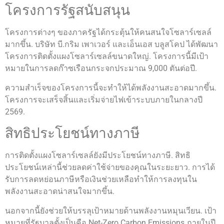
โครงการรัฐสนับสนุน
โครงการต่างๆ ของภาครัฐได้กระตุ้นให้คนสนใจโซลาร์เซลล์
มากขึ้น. บริษัท บี.กริม เพาเวอร์ และเอ็นเอส บลูสโคป ได้พัฒนา
โครงการติดตั้งแผงโซลาร์เซลล์ขนาดใหญ่. โครงการนี้มีเป้า
หมายในการลดก๊าซเรือนกระจกประมาณ 9,000 ตันต่อปี.
ความสำเร็จของโครงการนี้จะทำให้ได้พลังงานสะอาดมากขึ้น.
โครงการจะเสร็จสิ้นและเริ่มจ่ายไฟเข้าระบบภายในกลางปี
2569.
สิทธิประโยชน์ทางภาษี
การติดตั้งแผงโซลาร์เซลล์ยังมีประโยชน์ทางภาษี. สิทธิ
ประโยชน์เหล่านี้ช่วยลดค่าใช้จ่ายของคุณในระยะยาว. การได้
รับการลดหย่อนภาษีหรือเงินช่วยเหลือทำให้การลงทุนใน
พลังงานสะอาดน่าสนใจมากขึ้น.
นอกจากนี้ยังช่วยให้บรรลุเป้าหมายด้านพลังงานหมุนเวียน. เป้า
หมายที่รัฐบาลตั้งเป็นคือ Net-Zero Carbon Emissions ภายในปี