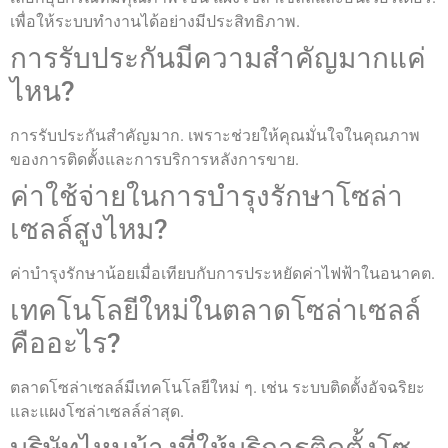
เพื่อให้ระบบทำงานได้อย่างมีประสิทธิภาพ.
การรับประกันมีความสำคัญมากแค่
ไหน?
การรับประกันสำคัญมาก. เพราะช่วยให้คุณมั่นใจในคุณภาพ
ของการติดตั้งและการบริการหลังการขาย.
ค่าใช้จ่ายในการบำรุงรักษาโซล่า
เซลล์สูงไหม?
ค่าบำรุงรักษาน้อยเมื่อเทียบกับการประหยัดค่าไฟฟ้าในอนาคต.
เทคโนโลยีใหม่ในตลาดโซล่าเซลล์
คืออะไร?
ตลาดโซล่าเซลล์มีเทคโนโลยีใหม่ ๆ. เช่น ระบบติดตั้งอัจฉริยะ
และแผงโซล่าเซลล์ล่าสุด.