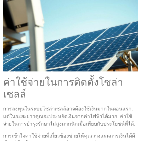
ค่าใช้จ่ายในการติดตั้งโซล่า
เซลล์
การลงทุนในระบบโซล่าเซลล์อาจต้องใช้เงินมากในตอนแรก.
แต่ในระยะยาวคุณจะประหยัดเงินจากค่าไฟฟ้าได้มาก. ค่าใช้
จ่ายในการบำรุงรักษาไม่สูงมากนักเมื่อเทียบกับประโยชน์ที่ได้.
การเข้าใจค่าใช้จ่ายที่เกี่ยวข้องช่วยให้คุณวางแผนการเงินได้ดี