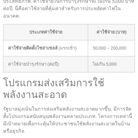
ประสิทธิภาพ. ค่าใช้จ่ายในการบำรุงรักษาจะไม่เกิน 5,000 บาท
ต่อปี. นี่คือค่าใช้จ่ายที่คุ้มค่าสำหรับการประหยัดค่าไฟใน
อนาคต.
ประเภทค่าใช้จ่าย
ค่าใช้จ่าย (บาท)
ค่าใช้จ่ายติดตั้งโซล่าเซลล์
(แรกเข้า)
50,000 – 200,000
ค่าใช้จ่ายบำรุงรักษา (ต่อปี)
ไม่เกิน 5,000
โปรแกรมส่งเสริมการใช้
พลังงานสะอาด
รัฐบาลมุ่งเน้นในการส่งเสริมพลังงานสะอาดมากขึ้น. มีการจัด
ตั้งโปรแกรมสนับสนุนพลังงานหลายประเภท. โครงการเหล่านี้
มีเป้าหมายเพื่อกระตุ้นให้ประชาชนใช้พลังงานสะอาดในบ้าน
หรือธุรกิจ.