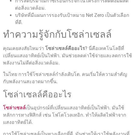
การลดปริมาณก๊าซเรือนกระจกในโครงการติดตั้งมีผลดี
ต่อสิ่งแวดล้อม.
บริษัทที่มีแผนการรองรับเป้าหมาย Net Zero เป็นตัวเลือก
ที่ดี.
ทำความรู้จักกับโซล่าเซลล์
คุณเคยสงสัยไหมว่า
โซล่าเซลล์คืออะไร
? นี่คือเทคโนโลยีที่
เปลี่ยนแสงอาทิตย์เป็นไฟฟ้า. มันช่วยลดค่าใช้จ่ายและลดการใช้
พลังงานไม่ดีต่อสิ่งแวดล้อม.
ในไทย การใช้โซล่าเซลล์กำลังเติบโต. คนเริ่มให้ความสำคัญ
กับพลังงานสะอาดมากขึ้น.
โซล่าเซลล์คืออะไร
โซล่าเซลล์
เป็นอุปกรณ์ที่เปลี่ยนแสงอาทิตย์เป็นไฟฟ้า. มันใช้
หลักการทางฟิสิกส์ เช่น โฟโตโวลเทอิก. ทำให้ผลิตไฟฟ้าจาก
แสงอาทิตย์ได้.
การใช้โซล่าเซลล์เป็นทางเลือกที่ดี. มันช่วยให้เราใช้พลังงานที่