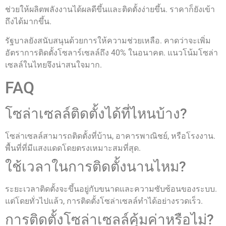
ช่วยให้ผลิตพลังงานได้ผลดีขึ้นและติดตั้งง่ายขึ้น. ราคาก็ยังเข้า
ถึงได้มากขึ้น.
รัฐบาลยังสนับสนุนด้วยการให้ความช่วยเหลือ. คาดว่าจะเพิ่ม
อัตราการติดตั้งโซลาร์เซลล์ถึง 40% ในอนาคต. แนวโน้มโซล่า
เซลล์ในไทยจึงน่าสนใจมาก.
FAQ
โซล่าเซลล์ติดตั้งได้ที่ไหนบ้าง?
โซล่าเซลล์สามารถติดตั้งที่บ้าน, อาคารพาณิชย์, หรือโรงงาน.
พื้นที่ที่มีแสงแดดโดยตรงเหมาะสมที่สุด.
ใช้เวลาในการติดตั้งนานไหม?
ระยะเวลาติดตั้งจะขึ้นอยู่กับขนาดและความซับซ้อนของระบบ.
แต่โดยทั่วไปแล้ว, การติดตั้งโซล่าเซลล์ทำได้อย่างรวดเร็ว.
การติดตั้งโซล่าเซลล์คุ้มค่าหรือไม่?