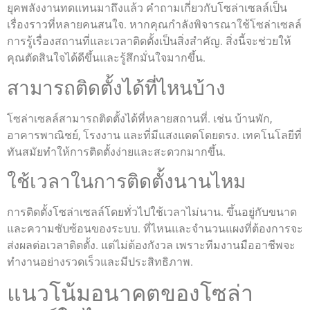
ยุคพลังงานทดแทนมาถึงแล้ว คำถามเกี่ยวกับโซล่าเซลล์เป็น
เรื่องราวที่หลายคนสนใจ. หากคุณกำลังพิจารณาใช้โซล่าเซลล์
การรู้เรื่องสถานที่และเวลาติดตั้งเป็นสิ่งสำคัญ. สิ่งนี้จะช่วยให้
คุณตัดสินใจได้ดีขึ้นและรู้สึกมั่นใจมากขึ้น.
สามารถติดตั้งได้ที่ไหนบ้าง
โซล่าเซลล์สามารถติดตั้งได้ที่หลายสถานที่. เช่น บ้านพัก,
อาคารพาณิชย์, โรงงาน และที่มีแสงแดดโดยตรง. เทคโนโลยีที่
ทันสมัยทำให้การติดตั้งง่ายและสะดวกมากขึ้น.
ใช้เวลาในการติดตั้งนานไหม
การติดตั้งโซล่าเซลล์โดยทั่วไปใช้เวลาไม่นาน. ขึ้นอยู่กับขนาด
และความซับซ้อนของระบบ. ที่ไหนและจำนวนแผงที่ต้องการจะ
ส่งผลต่อเวลาติดตั้ง. แต่ไม่ต้องกังวล เพราะทีมงานมืออาชีพจะ
ทำงานอย่างรวดเร็วและมีประสิทธิภาพ.
แนวโน้มอนาคตของโซล่า