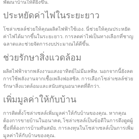
พัฒนาบ้านให้ดียิ่งขึ้น.
ประหยัดค่าไฟในระยะยาว
โซล่าเซลล์ช่วยให้คุณผลิตไฟฟ้าใช้เอง. นี่ช่วยให้คุณประหยัด
ค่าไฟได้มากขึ้นในระยะยาว. การลดค่าไฟเป็นทางเลือกที่ชาญ
ฉลาดและช่วยจัดการงบประมาณได้ดีขึ้น.
ช่วยรักษาสิ่งแวดล้อม
ผลิตไฟฟ้าจากพลังงานแสงอาทิตย์ไม่มีมลพิษ. นอกจากนี้ยังลด
การใช้พลังงานจากเชื้อเพลิงฟอสซิล. การเลือกโซล่าเซลล์ช่วย
รักษาสิ่งแวดล้อมและสนับสนุนอนาคตที่ดีกว่า.
เพิ่มมูลค่าให้กับบ้าน
การติดตั้งโซล่าเซลล์เพิ่มมูลค่าให้กับบ้านของคุณ. หากคุณ
ต้องการขายบ้านในอนาคต, โซล่าเซลล์เป็นข้อดีในการดึงดูดผู้
ซื้อที่ต้องการบ้านทันสมัย. การลงทุนในโซล่าเซลล์เป็นการเพิ่ม
มูลค่าให้กับบ้านของคุณ.