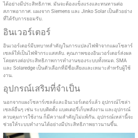
ได้อย่างมีประสิทธิภาพ. มันจะต้องแข็งแรงและทนทานต่อ
สภาพอากาศ. แผงจาก Siemens และ Jinko Solar เป็นตัวอย่าง
ที่ได้รับการยอมรับ.
อินเวอร์เตอร์
อินเวอร์เตอร์มีบทบาทสำคัญในการแปลงไฟฟ้าจากแผงโซลาร์
เซลล์ให้เป็นไฟฟ้ากระแสสลับ. คุณภาพของอินเวอร์เตอร์ส่งผล
โดยตรงต่อประสิทธิภาพการทำงานของระบบทั้งหมด. SMA
และ Solaredge เป็นตัวเลือกที่มีชื่อเสียงและเหมาะสำหรับผู้ใช้
งาน.
อุปกรณ์เสริมที่จำเป็น
นอกจากแผงโซลาร์เซลล์และอินเวอร์เตอร์แล้ว อุปกรณ์โซล่า
เซลล์อื่นๆ เช่น ระบบติดตั้ง แบตเตอรี่เก็บพลังงาน และอุปกรณ์
ควบคุมการใช้งาน ก็มีความสำคัญไม่แพ้กัน. อุปกรณ์เหล่านี้จะ
ช่วยให้ระบบทำงานได้อย่างมีประสิทธิภาพยาวนานขึ้น.