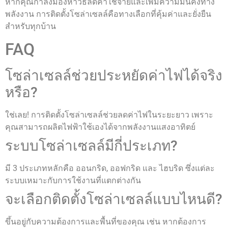
หากคุณกำลังมองหาวิธีลดค่าใช้จ่ายและเพิ่มความมั่นคงทาง
พลังงาน การติดตั้งโซล่าเซลล์คือทางเลือกที่คุ้มค่าและยั่งยืน
สำหรับทุกบ้าน
FAQ
โซล่าเซลล์ช่วยประหยัดค่าไฟได้จริง
หรือ?
ใช่เลย! การติดตั้งโซล่าเซลล์ช่วยลดค่าไฟในระยะยาว เพราะ
คุณสามารถผลิตไฟฟ้าใช้เองได้จากพลังงานแสงอาทิตย์
ระบบโซล่าเซลล์มีกี่ประเภท?
มี 3 ประเภทหลักคือ ออนกริด, ออฟกริด และ ไฮบริด ซึ่งแต่ละ
ระบบเหมาะกับการใช้งานที่แตกต่างกัน
จะเลือกติดตั้งโซล่าเซลล์แบบไหนดี?
ขึ้นอยู่กับความต้องการและพื้นที่ของคุณ เช่น หากต้องการ