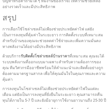
ปัญหาหรือคำถามใด ๆ ทีมงานของเราจะให้ความช่วยเหลือ
อย่างรวดเร็วและมีประสิทธิภาพ
สรุป
การเลือกใช้โซล่าเซลล์ไม่เพียงช่วยประหยัดค่าไฟ แต่ยัง
เป็นการลงทุนที่คุ้มค่าในระยะยาว การติดตั้งระบบที่เหมาะสม
สำหรับบ้านของคุณจะช่วยลดค่าใช้จ่ายและเพิ่มความมั่นคง
ทางพลังงานได้อย่างมีประสิทธิภาพ
ด้วยบริการ
รับติดตั้งโซล่าเซลล์บ้านราคา
ที่เหมาะสม คุณจะได้
ระบบพลังงานที่ออกแบบมาเฉพาะสำหรับความต้องการของ
คุณ ทีมวิศวกรมืออาชีพพร้อมให้คำแนะนำและติดตั้งอย่างถูก
ต้องตามมาตรฐานสากล เพื่อให้คุณมั่นใจในคุณภาพและความ
คุ้มค่า
การลงทุนในโซล่าเซลล์ไม่เพียงช่วยประหยัดค่าไฟในแต่ละ
เดือน แต่ยังเป็นการลงทุนที่ยั่งยืนในระยะยาว คุณสามารถคืน
ทุนได้ภายใน 5-7 ปี และยังมีอายุการใช้งานยาวนานถึง 25-30 ปี