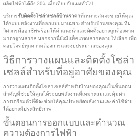
ผลิตไฟฟ้าได้ถึง 30% เมื่อเทียบกับแผงทั่วไป
บริการ
รับติดตั้งโซล่าเซลล์บ้านราคา
ที่เหมาะสมจะช่วยให้คุณ
ได้ระบบพลังงานที่ออกแบบมาเฉพาะสำหรับบ้านของคุณ ทีม
วิศวกรมืออาชีพพร้อมให้คำแนะนำและติดตั้งอย่างถูกต้องตาม
มาตรฐานสากล นอกจากนี้ยังมีแพ็คเกจหลากหลายให้เลือก เพื่อ
ตอบโจทย์ทุกความต้องการและงบประมาณของคุณ
วิธีการวางแผนและติดตั้งโซล่า
เซลล์สำหรับที่อยู่อาศัยของคุณ
การวางแผนติดตั้งโซล่าเซลล์สำหรับบ้านของคุณเป็นขั้นตอน
สำคัญที่ช่วยให้คุณได้ระบบพลังงานที่เหมาะสมและคุ้มค่า
การเตรียมตัวที่ดีจะช่วยให้คุณประหยัดพลังงานและค่าใช้จ่าย
ได้อย่างมีประสิทธิภาพ
ขั้นตอนการออกแบบและคำนวณ
ความต้องการไฟฟ้า