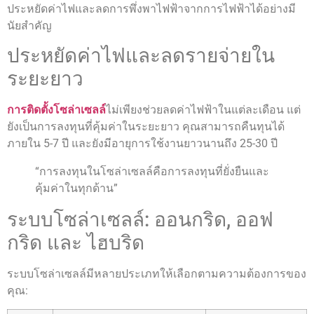
ประหยัดค่าไฟและลดการพึ่งพาไฟฟ้าจากการไฟฟ้าได้อย่างมี
นัยสำคัญ
ประหยัดค่าไฟและลดรายจ่ายใน
ระยะยาว
การติดตั้งโซล่าเซลล์
ไม่เพียงช่วยลดค่าไฟฟ้าในแต่ละเดือน แต่
ยังเป็นการลงทุนที่คุ้มค่าในระยะยาว คุณสามารถคืนทุนได้
ภายใน 5-7 ปี และยังมีอายุการใช้งานยาวนานถึง 25-30 ปี
“การลงทุนในโซล่าเซลล์คือการลงทุนที่ยั่งยืนและ
คุ้มค่าในทุกด้าน”
ระบบโซล่าเซลล์: ออนกริด, ออฟ
กริด และ ไฮบริด
ระบบโซล่าเซลล์มีหลายประเภทให้เลือกตามความต้องการของ
คุณ: