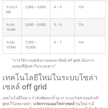
ระบบ 5
2,500 – 4,000
4 – 5
15+
kW
ระบบ
5,000 – 8,000
5 – 6
15+
10 kW
ระบบ
7,500 –
6 – 7
15+
15 kW
10,000
“การใช้ระบบพลังงานแสงอาทิตย์ off grid เป็นการ
ลงทุนที่คุ้มค่าในระยะยาว”
เทคโนโลยีใหม่ในระบบโซล่า
เซลล์ off grid
เทคโนโลยีใหม่ ๆ กำลังพัฒนาเร็วมาก ระบบโซล่าเซลล์ off
grid ก็ไม่พลาดท่า.
นวัตกรรมแผงโซล่าเซลล์
รุ่นใหม่ ๆ มี