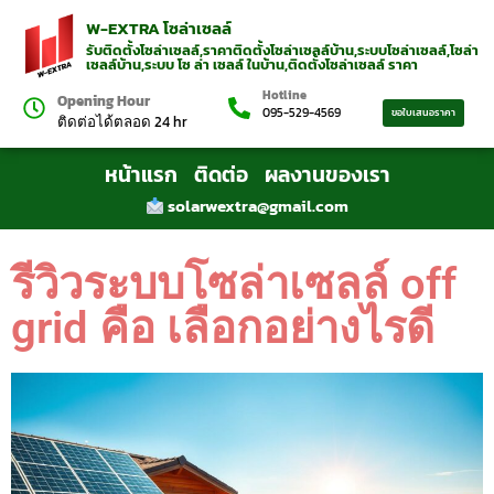
W-EXTRA โซล่าเซลล์
รับติดตั้งโซล่าเซลล์,ราคาติดตั้งโซล่าเซลล์บ้าน,ระบบโซล่าเซลล์,โซล่า
เซลล์บ้าน,ระบบ โซ ล่า เซลล์ ในบ้าน,ติดตั้งโซล่าเซลล์ ราคา
Hotline
Opening Hour
095-529-4569
ขอใบเสนอราคา
ติดต่อได้ตลอด 24 hr
หน้าแรก
ติดต่อ
ผลงานของเรา
solarwextra@gmail.com
รีวิวระบบโซล่าเซลล์ off
grid คือ เลือกอย่างไรดี