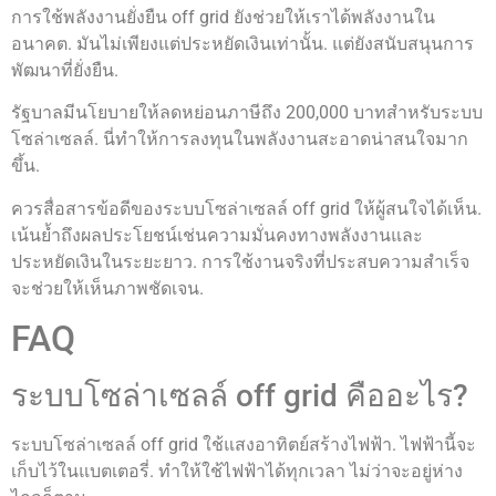
การใช้พลังงานยั่งยืน off grid ยังช่วยให้เราได้พลังงานใน
อนาคต. มันไม่เพียงแต่ประหยัดเงินเท่านั้น. แต่ยังสนับสนุนการ
พัฒนาที่ยั่งยืน.
รัฐบาลมีนโยบายให้ลดหย่อนภาษีถึง 200,000 บาทสำหรับระบบ
โซล่าเซลล์. นี่ทำให้การลงทุนในพลังงานสะอาดน่าสนใจมาก
ขึ้น.
ควรสื่อสารข้อดีของระบบโซล่าเซลล์ off grid ให้ผู้สนใจได้เห็น.
เน้นย้ำถึงผลประโยชน์เช่นความมั่นคงทางพลังงานและ
ประหยัดเงินในระยะยาว. การใช้งานจริงที่ประสบความสำเร็จ
จะช่วยให้เห็นภาพชัดเจน.
FAQ
ระบบโซล่าเซลล์ off grid คืออะไร?
ระบบโซล่าเซลล์ off grid ใช้แสงอาทิตย์สร้างไฟฟ้า. ไฟฟ้านี้จะ
เก็บไว้ในแบตเตอรี่. ทำให้ใช้ไฟฟ้าได้ทุกเวลา ไม่ว่าจะอยู่ห่าง