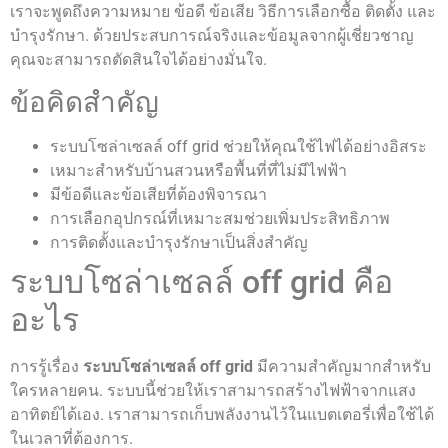
เราจะพูดถึงความหมาย ข้อดี ข้อเสีย วิธีการเลือกซื้อ ติดตั้ง และ
บำรุงรักษา. ด้วยประสบการณ์จริงและข้อมูลจากผู้เชี่ยวชาญ
คุณจะสามารถตัดสินใจได้อย่างมั่นใจ.
ข้อคิดสำคัญ
ระบบโซล่าเซลล์ off grid ช่วยให้คุณใช้ไฟได้อย่างอิสระ
เหมาะสำหรับบ้านสวนหรือพื้นที่ที่ไม่มีไฟฟ้า
มีข้อดีและข้อเสียที่ต้องพิจารณา
การเลือกอุปกรณ์ที่เหมาะสมช่วยเพิ่มประสิทธิภาพ
การติดตั้งและบำรุงรักษาเป็นสิ่งสำคัญ
ระบบโซล่าเซลล์ off grid คือ
อะไร
การรู้เรื่อง
ระบบโซล่าเซลล์ off grid
มีความสำคัญมากสำหรับ
ใครหลายคน. ระบบนี้ช่วยให้เราสามารถสร้างไฟฟ้าจากแสง
อาทิตย์ได้เอง. เราสามารถเก็บพลังงานไว้ในแบตเตอรี่เพื่อใช้ได้
ในเวลาที่ต้องการ.