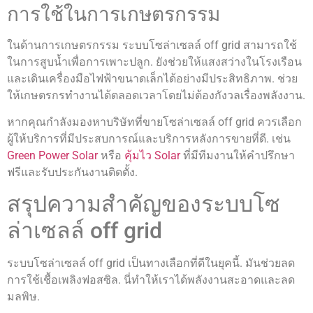
การใช้ในการเกษตรกรรม
ในด้านการเกษตรกรรม ระบบโซล่าเซลล์ off grid สามารถใช้
ในการสูบน้ำเพื่อการเพาะปลูก. ยังช่วยให้แสงสว่างในโรงเรือน
และเดินเครื่องมือไฟฟ้าขนาดเล็กได้อย่างมีประสิทธิภาพ. ช่วย
ให้เกษตรกรทำงานได้ตลอดเวลาโดยไม่ต้องกังวลเรื่องพลังงาน.
หากคุณกำลังมองหาบริษัทที่ขายโซล่าเซลล์ off grid ควรเลือก
ผู้ให้บริการที่มีประสบการณ์และบริการหลังการขายที่ดี. เช่น
Green Power Solar
หรือ
คุ้มไว Solar
ที่มีทีมงานให้คำปรึกษา
ฟรีและรับประกันงานติดตั้ง.
สรุปความสำคัญของระบบโซ
ล่าเซลล์ off grid
ระบบโซล่าเซลล์ off grid เป็นทางเลือกที่ดีในยุคนี้. มันช่วยลด
การใช้เชื้อเพลิงฟอสซิล. นี่ทำให้เราได้พลังงานสะอาดและลด
มลพิษ.