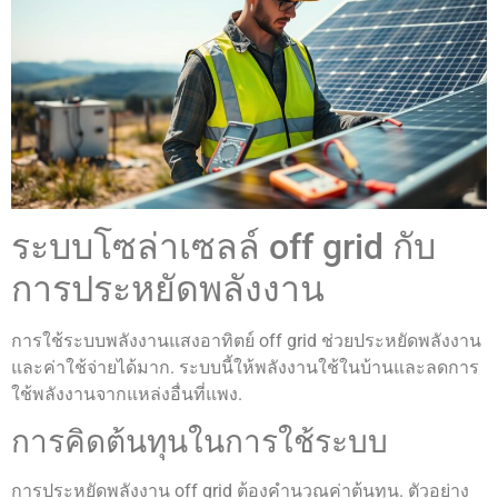
ระบบโซล่าเซลล์ off grid กับ
การประหยัดพลังงาน
การใช้ระบบพลังงานแสงอาทิตย์ off grid ช่วยประหยัดพลังงาน
และค่าใช้จ่ายได้มาก. ระบบนี้ให้พลังงานใช้ในบ้านและลดการ
ใช้พลังงานจากแหล่งอื่นที่แพง.
การคิดต้นทุนในการใช้ระบบ
การประหยัดพลังงาน off grid ต้องคำนวณค่าต้นทุน. ตัวอย่าง