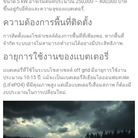
ขนาด 5 kW อาจเริ่มต้นที่ประมาณ 250,000 – 400,000 บาท
ขึ้นอยู่กับยี่ห้อและความจุของแบตเตอรี่.
ความต้องการพื้นที่ติดตั้ง
การติดตั้งแผงโซล่าเซลล์ต้องการพื้นที่ที่เพียงพอ. หากพื้นที่
จำกัด ระบบอาจไม่สามารถทำงานได้อย่างมีประสิทธิภาพ.
อายุการใช้งานของแบตเตอรี่
แบตเตอรี่ที่ใช้ในระบบโซล่าเซลล์ off grid มีอายุการใช้งาน
ประมาณ 10-15 ปี. แม้จะเป็นแบตเตอรี่ลิเธียมไอออนฟอสเฟต
(LiFePO4) ที่มีคุณภาพสูง แต่เมื่อแบตเตอรี่เสื่อมสภาพ ก็ต้องมี
งบประมาณในการเปลี่ยนใหม่.