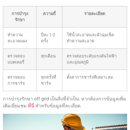
การบำรุง
ความถี่
รายละเอียด
รักษา
ทำความ
ปีละ 1-2
ใช้น้ำสะอาดและผ้านุ่มเช็ด
สะอาดแผง
ครั้ง
ทำความสะอาด
ตรวจสอบ
ทุกเดือน
ตรวจสอบระดับแรงดันไฟฟ้า
แบตเตอรี่
และอุณหภูมิ
ตรวจสอบ
ทุกครั้งที่
ตั้งค่าการชาร์จที่เหมาะสม
การชาร์จ
ชาร์จ
การบำรุงรักษา off grid เป็นสิ่งที่จำเป็น. หากต้องการข้อมูลเพิ่ม
เติมเยี่ยมชม
ที่นี่
สำหรับข้อมูลที่ละเอียด.