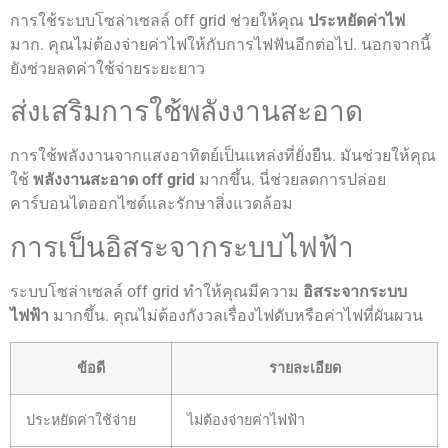
การใช้ระบบโซล่าเซลล์ off grid ช่วยให้คุณ
ประหยัดค่าไฟ
มาก. คุณไม่ต้องจ่ายค่าไฟให้กับการไฟฟันอีกต่อไป. นอกจากนี้
ยังช่วยลดค่าใช้จ่ายระยะยาว
ส่งเสริมการใช้พลังงานสะอาด
การใช้พลังงานจากแสงอาทิตย์เป็นแหล่งที่ยั่งยืน. มันช่วยให้คุณ
ใช้
พลังงานสะอาด off grid
มากขึ้น. นี่ช่วยลดการปล่อย
คาร์บอนไดออกไซด์และรักษาสิ่งแวดล้อม
การเป็นอิสระจากระบบไฟฟ้า
ระบบโซล่าเซลล์ off grid ทำให้คุณมีความ
อิสระจากระบบ
ไฟฟ้า
มากขึ้น. คุณไม่ต้องกังวลเรื่องไฟดับหรือค่าไฟที่ผันผวน
ข้อดี
รายละเอียด
ประหยัดค่าใช้จ่าย
ไม่ต้องจ่ายค่าไฟฟ้า