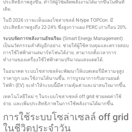
ประสิทธิภาพสูงขึ้น. ทำให้ผู้ใช้ผลิตพลังงานได้มากขึ้นในพื้นที่
เดิม.
ในปี 2026 เราจะเห็นแผงโซล่าเซลล์ N-type TOPCon. มี
ประสิทธิภาพสูงถึง 22-24% ซึ่งสูงกว่าแผง PERC เก่าเกือบ 20%.
ระบบจัดการพลังงานอัจฉริยะ
(Smart Energy Management)
เป็นนวัตกรรมสำคัญอีกอย่าง. ช่วยให้ผู้ใช้ควบคุมและตรวจสอบ
การใช้ไฟฟ้าผ่านสมาร์ทโฟนได้ง่าย. สามารถตั้งเวลาการ
ทำงานของเครื่องใช้ไฟฟ้าตามปริมาณแสงแดดได้.
ในอนาคต ระบบโซล่าเซลล์จะพัฒนาให้แบตเตอรี่มีความจุสูง
ราคาถูก และใช้งานได้นานขึ้น. การบูรณาการกับยานยนต์
ไฟฟ้า (EV) จะทำให้ระบบนี้มีความคุ้มค่าและน่าสนใจมากขึ้น.
เทคโนโลยีใหม่ ๆ ในระบบโซล่าเซลล์ off grid ช่วยลดค่าใช้
จ่าย. และเพิ่มประสิทธิภาพในการใช้พลังงานได้มากขึ้น.
การใช้ระบบโซล่าเซลล์ off grid
ในชีวิตประจำวัน