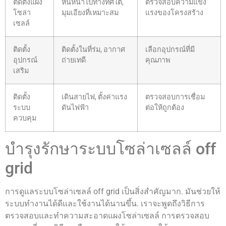
ติดตั้งแผง
หันหน้าไปทางทิศใต้,
ตรวจสอบความแข็ง
โซล่า
มุมเอียงที่เหมาะสม
แรงของโครงสร้าง
เซลล์
ติดตั้ง
ติดตั้งในที่ร่ม, อากาศ
เลือกอุปกรณ์ที่มี
อุปกรณ์
ถ่ายเทดี
คุณภาพ
เสริม
ติดตั้ง
เดินสายไฟ, ตั้งค่าแรง
ตรวจสอบการเชื่อม
ระบบ
ดันไฟฟ้า
ต่อให้ถูกต้อง
ควบคุม
บำรุงรักษาระบบโซล่าเซลล์ off
grid
การดูแลระบบโซล่าเซลล์ off grid เป็นสิ่งสำคัญมาก. มันช่วยให้
ระบบทำงานได้ดีและใช้งานได้นานขึ้น. เราจะพูดถึงวิธีการ
ตรวจสอบและทำความสะอาดแผงโซล่าเซลล์ การตรวจสอบ