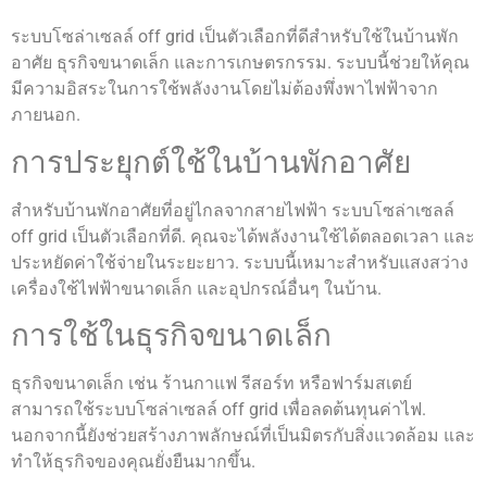
ระบบโซล่าเซลล์ off grid เป็นตัวเลือกที่ดีสำหรับใช้ในบ้านพัก
อาศัย ธุรกิจขนาดเล็ก และการเกษตรกรรม. ระบบนี้ช่วยให้คุณ
มีความอิสระในการใช้พลังงานโดยไม่ต้องพึ่งพาไฟฟ้าจาก
ภายนอก.
การประยุกต์ใช้ในบ้านพักอาศัย
สำหรับบ้านพักอาศัยที่อยู่ไกลจากสายไฟฟ้า ระบบโซล่าเซลล์
off grid เป็นตัวเลือกที่ดี. คุณจะได้พลังงานใช้ได้ตลอดเวลา และ
ประหยัดค่าใช้จ่ายในระยะยาว. ระบบนี้เหมาะสำหรับแสงสว่าง
เครื่องใช้ไฟฟ้าขนาดเล็ก และอุปกรณ์อื่นๆ ในบ้าน.
การใช้ในธุรกิจขนาดเล็ก
ธุรกิจขนาดเล็ก เช่น ร้านกาแฟ รีสอร์ท หรือฟาร์มสเตย์
สามารถใช้ระบบโซล่าเซลล์ off grid เพื่อลดต้นทุนค่าไฟ.
นอกจากนี้ยังช่วยสร้างภาพลักษณ์ที่เป็นมิตรกับสิ่งแวดล้อม และ
ทำให้ธุรกิจของคุณยั่งยืนมากขึ้น.