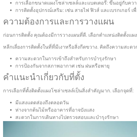
การเลือกขนาดแผงโซล่าเซลล์และแบตเตอรี่: ขึ้นอยู่กับค
การติดตั้งอุปกรณ์เสริม: เช่น สายไฟ ฟิวส์ และเบรกเกอร์ เ
ความต้องการและการวางแผน
ก่อนการติดตั้ง คุณต้องมีการวางแผนที่ดี. เลือกตำแหน่งติดตั้งแผง
หลีกเลี่ยงการติดตั้งในที่ที่มีเงาหรือสิ่งกีดขวาง. คิดถึงควา
ความสะดวกในการเข้าถึงสำหรับการบำรุงรักษา
การป้องกันจากสภาพอากาศ เช่น ฝนหรือพายุ
คำแนะนำเกี่ยวกับที่ตั้ง
การเลือกที่ตั้งติดตั้งแผงโซล่าเซลล์เป็นสิ่งสำคัญมาก. เลือกจุดที่:
มีแสงแดดส่องถึงตลอดวัน
ห่างจากต้นไม้หรืออาคารที่อาจบังแสง
สะดวกในการเดินทางไปตรวจสอบและบำรุงรักษา