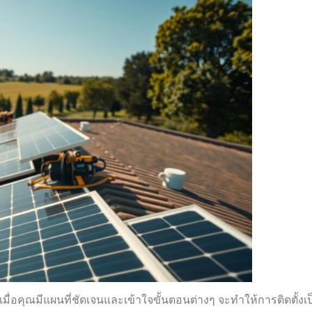
่เมื่อคุณมีแผนที่ชัดเจนและเข้าใจขั้นตอนต่างๆ จะทำให้การติดตั