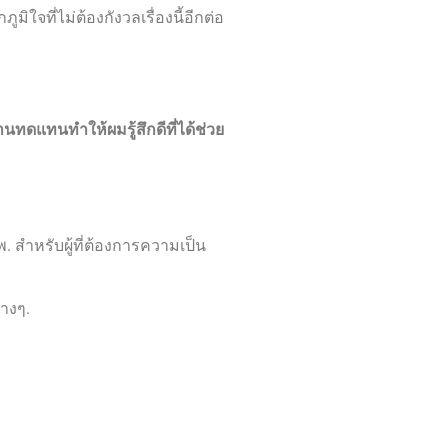
ิใจที่ไม่ต้องกังวลเรื่องนี้อีกต่อ
นทดแทนทำให้ผมรู้สึกดีที่ได้ช่วย
พ. สำหรับผู้ที่ต้องการความเป็น
่างๆ.