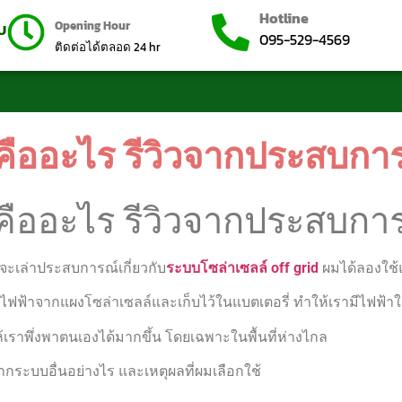
Hotline
Opening Hour
บบ
095-529-4569
ติดต่อได้ตลอด 24 hr
 คืออะไร รีวิวจากประสบก
 คืออะไร รีวิวจากประสบก
ผมจะเล่าประสบการณ์เกี่ยวกับ
ระบบโซล่าเซลล์ off grid
ผมได้ลองใช้แ
ิตไฟฟ้าจากแผงโซล่าเซลล์และเก็บไว้ในแบตเตอรี่ ทำให้เรามีไฟฟ้า
เราพึ่งพาตนเองได้มากขึ้น โดยเฉพาะในพื้นที่ห่างไกล
กระบบอื่นอย่างไร และเหตุผลที่ผมเลือกใช้