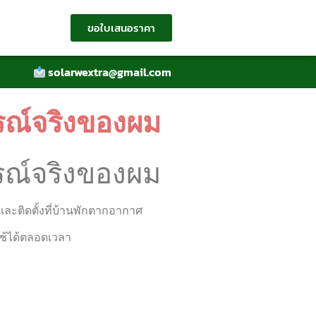
ขอใบเสนอราคา
solarwextra@gmail.com
ารณ์จริงของผม
ารณ์จริงของผม
ละติดตั้งที่บ้านพักตากอากาศ
ใช้ได้ตลอดเวลา