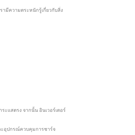
เรามีความตระหนักรู้เกี่ยวกับสิ่ง
กระแสตรง จากนั้น อินเวอร์เตอร์
 และอุปกรณ์ควบคุมการชาร์จ