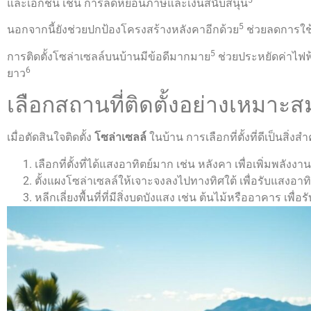
5
และเอกชน เช่น การลดหย่อนภาษีและเงินสนับสนุน
5
นอกจากนี้ยังช่วยปกป้องโครงสร้างหลังคาอีกด้วย
ช่วยลดการใช
5
การติดตั้งโซล่าเซลล์บนบ้านมีข้อดีมากมาย
ช่วยประหยัดค่าไฟฟ
6
ยาว
เลือกสถานที่ติดตั้งอย่างเหมาะส
เมื่อตัดสินใจติดตั้ง
โซล่าเซลล์
ในบ้าน การเลือกที่ตั้งที่ดีเป็นสิ่
เลือกที่ตั้งที่ได้แสงอาทิตย์มาก เช่น หลังคา เพื่อเพิ่มพลังงาน
ตั้งแผงโซล่าเซลล์ให้เจาะจงลงไปทางทิศใต้ เพื่อรับแสงอาทิ
หลีกเลี่ยงพื้นที่ที่มีสิ่งบดบังแสง เช่น ต้นไม้หรืออาคาร เพื่อร