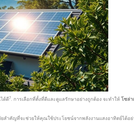
7
ด้ดี
. การเลือกที่ตั้งที่ดีและดูแลรักษาอย่างถูกต้อง จะทำให้
โซล่า
ัยสำคัญที่จะช่วยให้คุณใช้ประโยชน์จากพลังงานแสงอาทิตย์ได้อย่าง