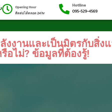
Hotline
Opening Hour
บบ
095-529-4569
ติดต่อได้ตลอด 24 hr
ังงานและเป็นมิตรกับสิ่งแว
ือไม่? ข้อมูลที่ต้องรู้!