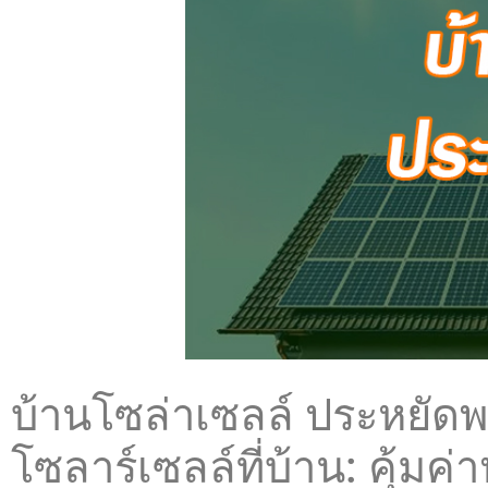
บ้านโซล่าเซลล์ ประหยัดพล
โซลาร์เซลล์ที่บ้าน: คุ้มค่าห