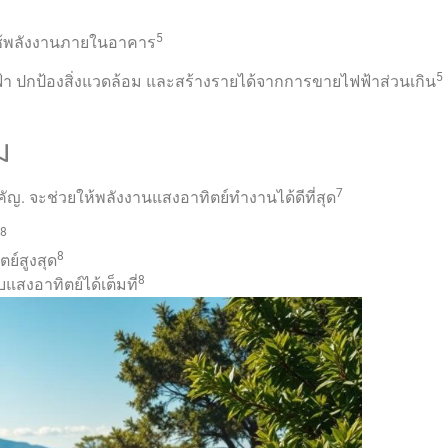
5
้พลังงานภายในอาคาร
5
้า ปกป้องสิ่งแวดล้อม และสร้างรายได้จากการขายไฟฟ้าส่วนเกิน
ม
7
งสำคัญ. จะช่วยให้พลังงานแสงอาทิตย์ทำงานได้ดีที่สุด
8
8
ตย์สูงสุด
8
ับแสงอาทิตย์ได้เต็มที่