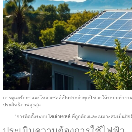
การดูแลรักษาแผงโซล่าเซลล์เป็นประจำทุกปี ช่วยให้ระบบทำงานไ
ประสิทธิภาพสูงสุด
“การติดตั้งระบบ
โซล่าเซลล์
ที่ถูกต้องและเหมาะสมเป็นปัจจ
ประเมินความต้องการใช้ไฟฟ้า