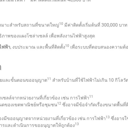
10
หมาะสำหรับสถานที่ขนาดใหญ่
มีค่าติดตั้งเริ่มต้นที่ 300,000 บาท
ิภาพของแผงโซล่าเซลล์ เพื่อพลังงานไฟฟ้าสูงสุด
10
ไฟฟ้า
, งบประมาณ และพื้นที่ติดตั้ง
เพื่อระบบที่ตอบสนองความต้อ
ต
11
หมายและขั้นตอนขออนุญาต
สำหรับบ้านที่ใช้ไฟฟ้าไม่เกิน 10 กิโลวั
11
ลล์จากหน่วยงานที่เกี่ยวข้อง เช่น การไฟฟ้า
12
ำหนดของเขตพาณิชย์หรือชุมชน
ซึ่งอาจมีข้อจำกัดเรื่องขนาดพื้นที
13
องมีขออนุญาตจากหน่วยงานที่เกี่ยวข้อง เช่น การไฟฟ้า
ซึ่งอาจใ
13
อกสารและดำเนินการขออนุญาตให้ถูกต้อง