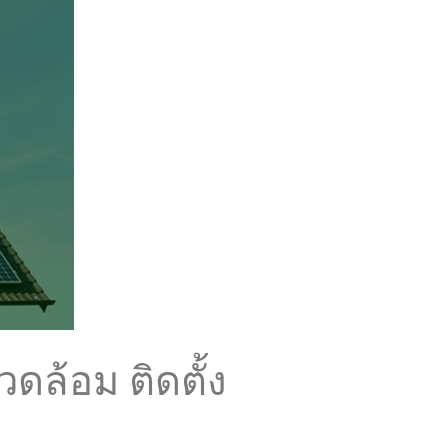
ดล้อม ติดตั้ง