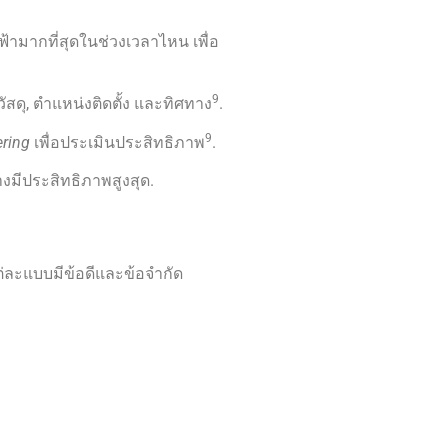
ฟ้ามากที่สุดในช่วงเวลาไหน เพื่อ
9
 วัสดุ, ตำแหน่งติดตั้ง และทิศทาง
.
9
ering
เพื่อประเมินประสิทธิภาพ
.
งมีประสิทธิภาพสูงสุด.
่ละแบบมีข้อดีและข้อจำกัด