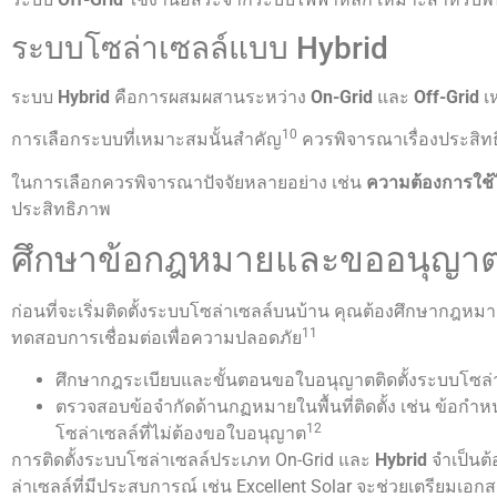
ระบบโซล่าเซลล์แบบ Hybrid
ระบบ
Hybrid
คือการผสมผสานระหว่าง
On-Grid
และ
Off-Grid
เ
10
การเลือกระบบที่เหมาะสมนั้นสำคัญ
ควรพิจารณาเรื่องประสิทธ
ในการเลือกควรพิจารณาปัจจัยหลายอย่าง เช่น
ความต้องการใช้
ประสิทธิภาพ
ศึกษาข้อกฎหมายและขออนุญา
ก่อนที่จะเริ่มติดตั้งระบบโซล่าเซลล์บนบ้าน คุณต้องศึกษากฎ
11
ทดสอบการเชื่อมต่อเพื่อความปลอดภัย
ศึกษากฎระเบียบและขั้นตอนขอใบอนุญาตติดตั้งระบบโซล่าเซ
ตรวจสอบข้อจำกัดด้านกฏหมายในพื้นที่ติดตั้ง เช่น ข้อก
12
โซล่าเซลล์ที่ไม่ต้องขอใบอนุญาต
การติดตั้งระบบโซล่าเซลล์ประเภท On-Grid และ
Hybrid
จำเป็นต้
ล่าเซลล์ที่มีประสบการณ์ เช่น Excellent Solar จะช่วยเตรียมเ