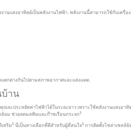
นแสงอาทิตย์เป็นพลังงานไฟฟ้า. พลังงานนี้สามารถใช้กับเครื่อง
นอาจแตกต่างกันไปตามสภาพอากาศและแสงแดด.
นบ้าน
คุณจะประหยัดค่าไฟฟ้าได้ในระยะยาว เพราะใช้พลังงานแสงอาทิตย์ ซึ
5
วดล้อม ช่วยลดมลพิษและก๊าซเรือนกระจก
5
5
้เสริม
นี่เป็นทางเลือกที่ดีสำหรับผู้ที่สนใจ
การติดตั้งโซล่าเซลล์ย