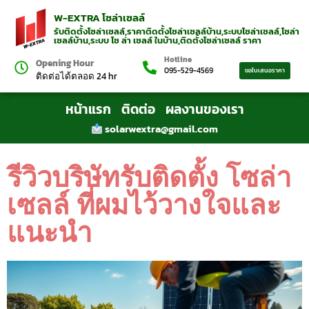
W-EXTRA โซล่าเซลล์
รับติดตั้งโซล่าเซลล์,ราคาติดตั้งโซล่าเซลล์บ้าน,ระบบโซล่าเซลล์,โซล่า
เซลล์บ้าน,ระบบ โซ ล่า เซลล์ ในบ้าน,ติดตั้งโซล่าเซลล์ ราคา
Hotline
Opening Hour
095-529-4569
ขอใบเสนอราคา
ติดต่อได้ตลอด 24 hr
หน้าแรก
ติดต่อ
ผลงานของเรา
solarwextra@gmail.com
รีวิวบริษัทรับติดตั้ง โซล่า
เซลล์ ที่ผมไว้วางใจและ
แนะนำ