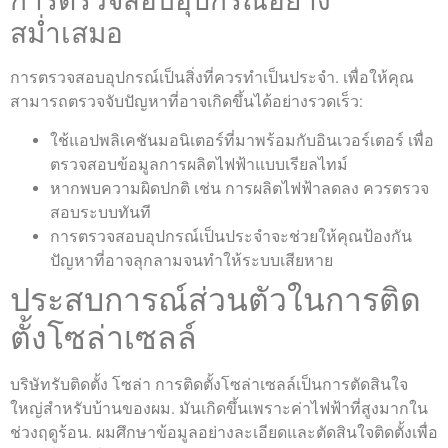
การตรวจสอบอุปกรณ์อย่าง
สม่ำเสมอ
การตรวจสอบอุปกรณ์เป็นสิ่งที่ควรทำเป็นประจำ. เพื่อให้คุณ
สามารถตรวจจับปัญหาที่อาจเกิดขึ้นได้อย่างรวดเร็ว:
ใช้แอปพลิเคชันมอนิเตอร์ที่มาพร้อมกับอินเวอร์เตอร์ เพื่อ
ตรวจสอบข้อมูลการผลิตไฟฟ้าแบบเรียลไทม์
หากพบความผิดปกติ เช่น การผลิตไฟฟ้าลดลง ควรตรวจ
สอบระบบทันที
การตรวจสอบอุปกรณ์เป็นประจำจะช่วยให้คุณป้องกัน
ปัญหาที่อาจลุกลามจนทำให้ระบบเสียหาย
ประสบการณ์ส่วนตัวในการติด
ตั้งโซล่าเซลล์
บริษัทรับติดตั้ง โซล่า การติดตั้งโซล่าเซลล์เป็นการตัดสินใจ
ใหญ่สำหรับบ้านของผม. มันเกิดขึ้นเพราะค่าไฟฟ้าที่สูงมากใน
ช่วงฤดูร้อน. ผมศึกษาข้อมูลอย่างละเอียดและตัดสินใจติดตั้งเพื่อ