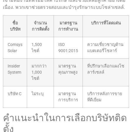
เขามีทีมงานที่พร้อมให้คำปรึกษาและช่วยเหลือลูกค้าอย่างต่อ
เนื่อง. พวกเขาช่วยตรวจสอบและบำรุงรักษาระบบโซล่าเซลล์.
ชื่อ
จำนวน
มาตรฐาน
บริการที่โดดเด่น
บริษัท
การติดตั้ง
การทำงาน
Comsys
1,500
ISO
ความเชี่ยวชาญด้าน
Solar
ไซต์
9001:2015
แบตเตอรี่โซลาร์
Insider
มากกว่า
มาตรฐาน
ที่ปรึกษาเลือกแผงโซ
System
1,000
คุณภาพสูง
ลาร์เซลล์
ไซต์
บริษัท C
ไม่ระบุ
มาตรฐาน
บริการหลังการขาย
การบริการ
ที่ดีเยี่ยม
คำแนะนำในการเลือกบริษัทติด
ตั้ง