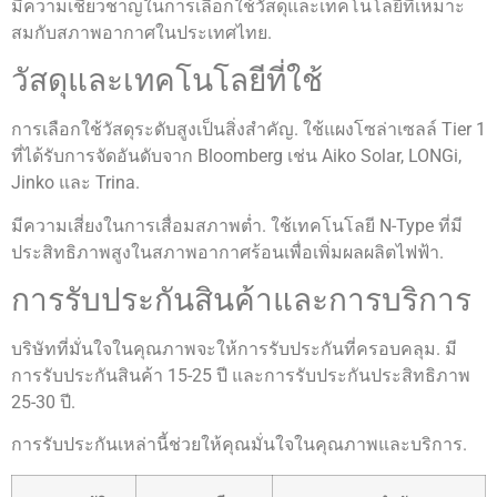
มีความเชี่ยวชาญในการเลือกใช้วัสดุและเทคโนโลยีที่เหมาะ
สมกับสภาพอากาศในประเทศไทย.
วัสดุและเทคโนโลยีที่ใช้
การเลือกใช้วัสดุระดับสูงเป็นสิ่งสำคัญ. ใช้แผงโซล่าเซลล์ Tier 1
ที่ได้รับการจัดอันดับจาก Bloomberg เช่น Aiko Solar, LONGi,
Jinko และ Trina.
มีความเสี่ยงในการเสื่อมสภาพต่ำ. ใช้เทคโนโลยี N-Type ที่มี
ประสิทธิภาพสูงในสภาพอากาศร้อนเพื่อเพิ่มผลผลิตไฟฟ้า.
การรับประกันสินค้าและการบริการ
บริษัทที่มั่นใจในคุณภาพจะให้การรับประกันที่ครอบคลุม. มี
การรับประกันสินค้า 15-25 ปี และการรับประกันประสิทธิภาพ
25-30 ปี.
การรับประกันเหล่านี้ช่วยให้คุณมั่นใจในคุณภาพและบริการ.