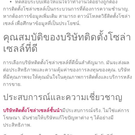
ทดสอบระบบเพื่อให้แน่ใจว่าทำงานได้อย่างถูกต้อง
การติดตั้งโซล่าเซลล์เป็นกระบวนการที่ต้องการความชำนาญ.
หากต้องการข้อมูลเพิ่มเติม สามารถ ดาวน์โหลดวิธีติดตั้งโซล่า
เซลล์ เพื่อศึกษาข้อมูลที่เป็นประโยชน์.
คุณสมบัติของบริษัทติดตั้งโซล่า
เซลล์ที่ดี
การเลือกบริษัทติดตั้งโซล่าเซลล์ที่ดีนั้นสำคัญมาก. มันจะส่งผล
ต่อประสิทธิภาพและความคุ้มค่าของการลงทุนของคุณ. บริษัท
ที่มีคุณภาพจะให้คุณมั่นใจในคุณภาพการติดตั้งและบริการหลัง
การขาย.
ประสบการณ์และความเชี่ยวชาญ
บริษัทติดตั้งโซล่าเซลล์ชั้นนำ
มีประสบการณ์จริง. ไม่ใช่แค่การ
โฆษณา. มันช่วยให้บริษัทแก้ไขปัญหาต่าง ๆ ได้อย่างมี
ประสิทธิภาพ.