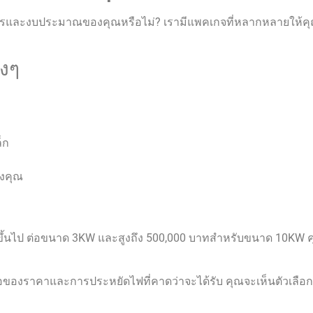
ารและงบประมาณของคุณหรือไม่? เรามีแพคเกจที่หลากหลายให้คุณ
งๆ
็ก
งคุณ
ทขึ้นไป ต่อขนาด 3KW และสูงถึง 500,000 บาทสำหรับขนาด 10KW 
ถือของราคาและการประหยัดไฟที่คาดว่าจะได้รับ คุณจะเห็นตัวเลือ