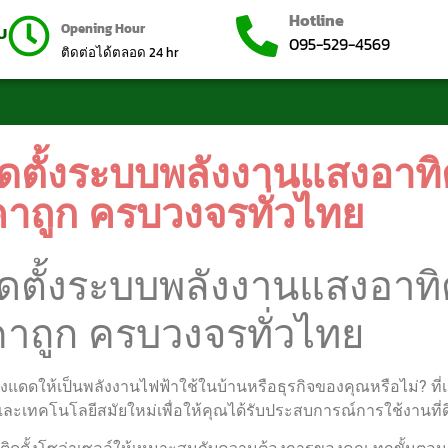
Hotline
Opening Hour
บบ
095-529-4569
ติดต่อได้ตลอด 24 hr
ิดตั้งระบบพลังงานแสงอาทิตย
คาถูก ครบวงจรทั่วไทย
ิดตั้งระบบพลังงานแสงอาทิตย
คาถูก ครบวงจรทั่วไทย
่ยนแสงแดดให้เป็นพลังงานไฟฟ้าใช้ในบ้านหรือธุรกิจของคุณหรือไม่? ที่
เทคโนโลยีสมัยใหม่เพื่อให้คุณได้รับประสบการณ์การใช้งานที่ดีท