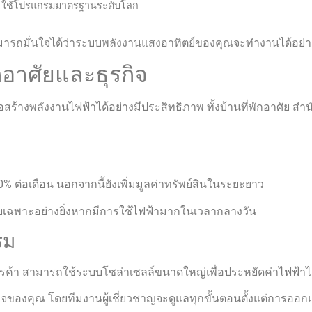
ใช้โปรแกรมมาตรฐานระดับโลก
ารถมั่นใจได้ว่าระบบพลังงานแสงอาทิตย์ของคุณจะทำงานได้อย่า
กอาศัยและธุรกิจ
สร้างพลังงานไฟฟ้าได้อย่างมีประสิทธิภาพ ทั้งบ้านที่พักอาศัย
% ต่อเดือน นอกจากนี้ยังเพิ่มมูลค่าทรัพย์สินในระยะยาว
ยเฉพาะอย่างยิ่งหากมีการใช้ไฟฟ้ามากในเวลากลางวัน
รม
ารค้า สามารถใช้ระบบโซล่าเซลล์ขนาดใหญ่เพื่อประหยัดค่าไฟฟ้าได้
งคุณ โดยทีมงานผู้เชี่ยวชาญจะดูแลทุกขั้นตอนตั้งแต่การออกแ