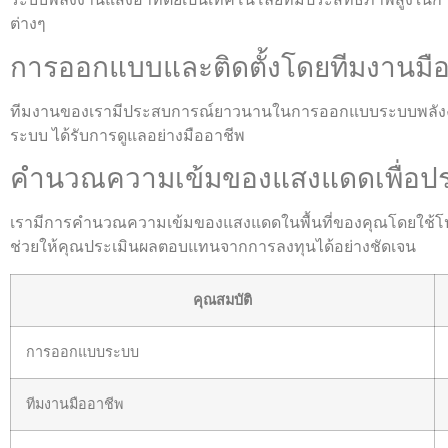
ต่างๆ
การออกแบบและติดตั้งโดยทีมงานมื
ทีมงานของเรามีประสบการณ์ยาวนานในการออกแบบระบบพลังงานแส
ระบบ ได้รับการดูแลอย่างมืออาชีพ
คำนวณความเข้มของแสงแดดเพื่อประ
เรามีการคำนวณความเข้มของแสงแดดในพื้นที่ของคุณโดยใช้โป
ช่วยให้คุณประเมินผลตอบแทนจากการลงทุนได้อย่างชัดเจน
คุณสมบัติ
การออกแบบระบบ
ทีมงานมืออาชีพ