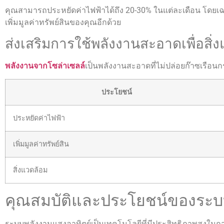
คุณสามารถประหยัดค่าไฟฟ้าได้ถึง 20-30% ในแต่ละเดือน โดยเฉพา
เพิ่มมูลค่าทรัพย์สินของคุณอีกด้วย
ส่งเสริมการใช้พลังงานสะอาดเพื่อสิ่
พลังงานจากโซล่าเซลล์
เป็นพลังงานสะอาดที่ไม่ปล่อยก๊าซเรือนก
ประโยชน์
ประหยัดค่าไฟฟ้า
เพิ่มมูลค่าทรัพย์สิน
สิ่งแวดล้อม
คุณสมบัติและประโยชน์ของระบ
ระบบพลังงานแสงอาทิตย์เป็นเทคโนโลยีที่มีประสิทธิภาพสูงในการเ