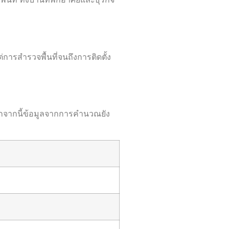
รสำรวจพื้นที่จนถึงการติดตั้ง
กจากนี้ข้อมูลจากการคำนวณยัง