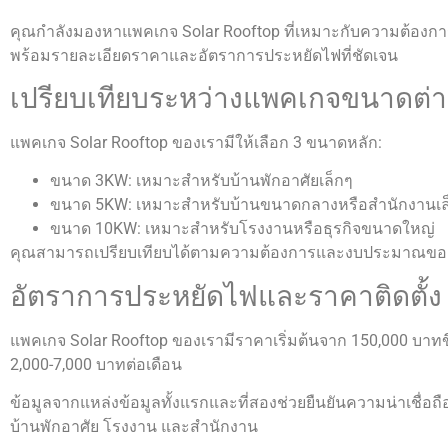
คุณกำลังมองหาแพคเกจ Solar Rooftop ที่เหมาะกับความต้องก
พร้อมรายละเอียดราคาและอัตราการประหยัดไฟที่ชัดเจน
เปรียบเทียบระหว่างแพคเกจขนาดต่า
แพคเกจ Solar Rooftop ของเรามีให้เลือก 3 ขนาดหลัก:
ขนาด 3KW: เหมาะสำหรับบ้านพักอาศัยเล็กๆ
ขนาด 5KW: เหมาะสำหรับบ้านขนาดกลางหรือสำนักงานเล
ขนาด 10KW: เหมาะสำหรับโรงงานหรือธุรกิจขนาดใหญ่
คุณสามารถเปรียบเทียบได้ตามความต้องการและงบประมาณขอ
อัตราการประหยัดไฟและราคาติดตั้ง
แพคเกจ Solar Rooftop ของเรามีราคาเริ่มต้นจาก 150,000 บา
2,000-7,000 บาทต่อเดือน
ข้อมูลจากแหล่งข้อมูลทั้งแรกและที่สองช่วยยืนยันความน่าเชื่อ
บ้านพักอาศัย โรงงาน และสำนักงาน