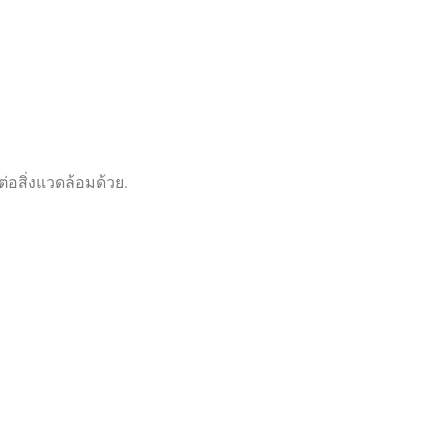
่อสิ่งแวดล้อมด้วย.