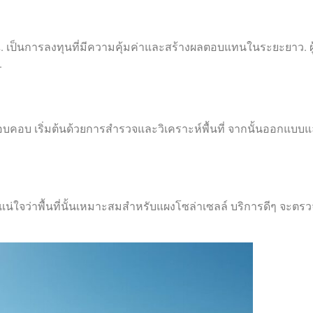
ุณ. เป็นการลงทุนที่มีความคุ้มค่าและสร้างผลตอบแทนในระยะยาว. ผู
.
อบคอบ เริ่มต้นด้วยการสำรวจและวิเคราะห์พื้นที่ จากนั้นออกแบบ
ให้แน่ใจว่าพื้นที่นั้นเหมาะสมสำหรับแผงโซล่าเซลล์ บริการดีๆ จะต