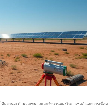
์
ทีมงานจะคำนวณขนาดและจำนวนแผงโซล่าเซลล์ และการเชื่อมต