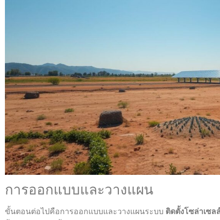
การออกแบบและวางแผน
ขั้นตอนต่อไปคือการออกแบบและวางแผนระบบ
ติดตั้งโซล่าเซลล