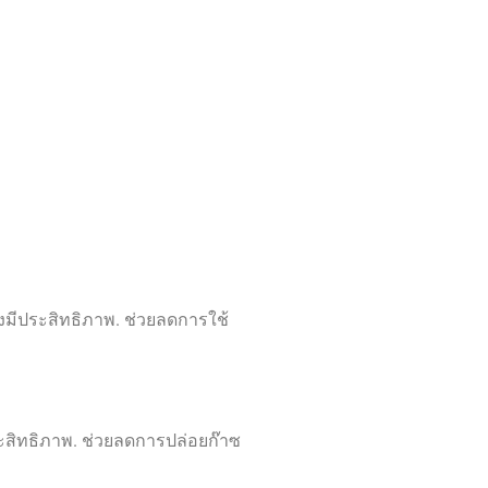
งมีประสิทธิภาพ. ช่วยลดการใช้
ระสิทธิภาพ. ช่วยลดการปล่อยก๊าซ