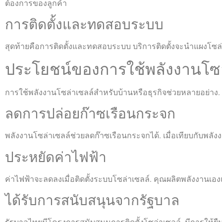
ต้องการของลูกค้า
การติดตั้งและทดสอบระบบ
สุดท้ายคือการติดตั้งและทดสอบระบบ บริการติดตั้งจะนำแผงโซล่
ประโยชน์ของการใช้พลังงานโซล
การใช้พลังงานโซล่าเซลล์สำหรับบ้านหรือธุรกิจช่วยหลายอย่าง. 
ลดการปล่อยก๊าซเรือนกระจก
พลังงานโซล่าเซลล์ช่วยลดก๊าซเรือนกระจกได้. เมื่อเทียบกับพลังง
ประหยัดค่าไฟฟ้า
ค่าไฟฟ้าจะลดลงเมื่อติดตั้งระบบโซล่าเซลล์. คุณผลิตพลังงานเองแ
ได้รับการสนับสนุนจากรัฐบาล