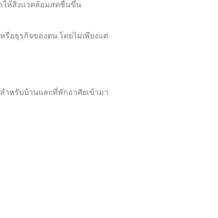
ห้สิ่งแวดล้อมสดชื่นขึ้น
ยหรือธุรกิจของตน โดยไม่เพียงแต่
ล์สำหรับบ้านและที่พักอาศัยเข้ามา