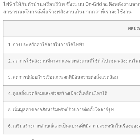
ไฟฟ้าให้กับตัวบ้านหรือบริษัท ซึ่งระบบ On-Grid จะดึงพลังงาน
สาธารณะในกรณีที่สร้างพลังงานเกินมากกว่าที่เราจะใช้งาน
ผลประ
1. การประหยัดค่าใช้จ่ายในการใช้ไฟฟ้า
2. ลดการใช้พลังงานที่มาจากแหล่งพลังงานที่ใช้ทั่วไป เช่น พลังงานไฟ
3. ลดการปล่อยก๊าซเรือนกระจกที่มีอันตรายต่อสิ่งแวดล้อม
4. ดูแลสิ่งแวดล้อมและช่วยสร้างเมืองที่เคลื่อนไหวได้
5. เพิ่มมูลค่าของอสังหาริมทรัพย์ด้วยการติดตั้งโซลาร์รูฟ
6. เสริมสร้างภาพลักษณ์และเป็นแบรนด์ที่มีความตระหนักในเรื่องของคว