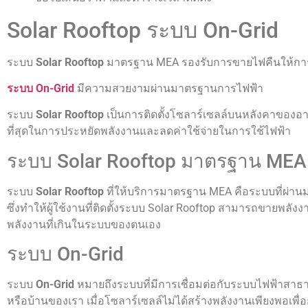
Solar Rooftop ระบบ On-Grid
ระบบ
Solar Rooftop
มาตรฐาน MEA รองรับการขายไฟคืนให้กา
ระบบ On-Grid
มีความสวยงามผ่านมาตรฐานการไฟฟ้า
ระบบ
Solar Rooftop
เป็นการติดตั้งโซลาร์เซลล์บนหลังคาของอาค
ที่สุดในการประหยัดพลังงานและลดค่าใช้จ่ายในการใช้ไฟฟ้า
ระบบ Solar Rooftop มาตรฐาน MEA
ระบบ
Solar Rooftop
ที่ให้บริการมาตรฐาน MEA คือระบบที่ผ่
ซึ่งทำให้ผู้ใช้งานที่ติดตั้งระบบ Solar Rooftop สามารถขายพลังงาน
พลังงานที่เกินในระบบของตนเอง
ระบบ On-Grid
ระบบ
On-Grid
หมายถึงระบบที่มีการเชื่อมต่อกับระบบไฟฟ้าสาธาร
หรือบ้านของเรา เมื่อโซลาร์เซลล์ไม่ได้สร้างพลังงานเพียงพอเพ