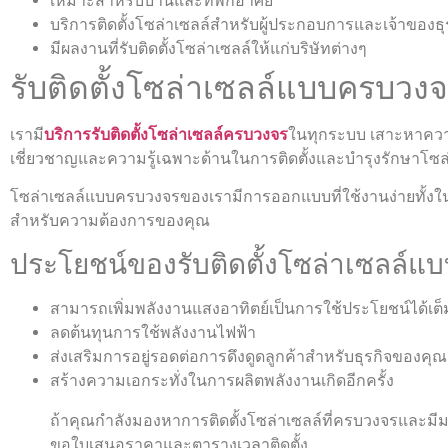
เหมาะสำหรับบ้านและที่พักอาศัย
บริการติดตั้งโซล่าเซลล์สำหรับผู้ประกอบการและเจ้าของธุ
มีผลงานที่รับติดตั้งโซล่าเซลล์ให้แก่บริษัทต่างๆ
รับติดตั้งโซล่าเซลล์แบบครบวง
เรามี
บริการรับติดตั้งโซล่าเซลล์ครบวงจร
ในทุกระบบ เสาะหาความเ
เชี่ยวชาญและความรู้เฉพาะด้านในการติดตั้งและบำรุงรักษาโซล่
โซล่าเซลล์แบบครบวงจรของเรามีการออกแบบที่ใช้งานง่ายทั้งใ
สำหรับความต้องการของคุณ
ประโยชน์ของรับติดตั้งโซล่าเซลล์
สามารถเพิ่มพลังงานแสงอาทิตย์เป็นการใช้ประโยชน์ได้เต็ม
ลดต้นทุนการใช้พลังงานไฟฟ้า
ส่งเสริมการอยู่รอดต่อการดึงดูดลูกค้าสำหรับธุรกิจของคุณ
สร้างความเอกระทั่งในการผลิตพลังงานเกิดอีกครั้ง
ถ้าคุณกำลังมองหาการติดตั้งโซล่าเซลล์ที่ครบวงจรและมีมา
ขอใบเสนอราคาและตารางเวลาติดตั้ง