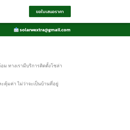
ขอใบเสนอราคา
solarwextra@gmail.com
อม ทางเรามีบริการติดตั้งโซล่า
มค่า ไม่ว่าจะเป็นบ้านที่อยู่