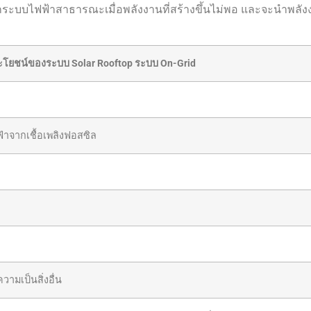
จากระบบไฟฟ้าสาธารณะเมื่อพลังงานที่สร้างขึ้นไม่พอ และจะนำพลัง
โยชน์ของระบบ Solar Rooftop ระบบ On-Grid
ฟ้าจากเชื้อเพลิงฟอสซิล
ามเป็นสิ่งอื่น