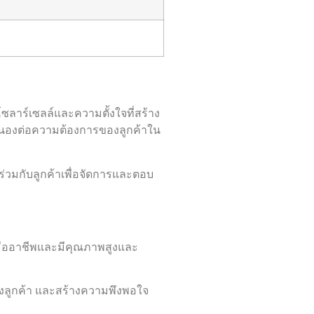
โซลาร์เซลล์และความตั้งใจที่สร้าง
อบสนองต่อความต้องการของลูกค้าใน
ร่วมกับลูกค้าเพื่อจัดการและตอบ
มืออาชีพและมีคุณภาพสูงและ
องลูกค้า และสร้างความพึงพอใจ