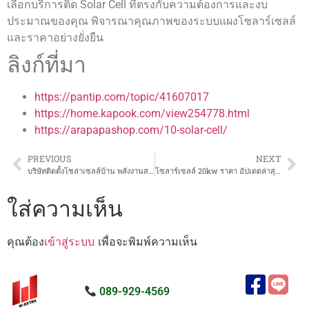
เลือกบริการติด Solar Cell ที่ตรงกับความต้องการและงบ
ประมาณของคุณ พิจารณาคุณภาพของระบบแผงโซลาร์เซลล์
และราคาอย่างยั่งยืน
ลิงก์ที่มา
https://pantip.com/topic/41607017
https://home.kapook.com/view254778.html
https://arapapashop.com/10-solar-cell/
PREVIOUS
NEXT
บริษัทติดตั้งโซล่าเซลล์บ้าน พลังงานสะอาด
โซลาร์เซลล์ 20kw ราคา อัปเดตล่าสุดในไทย
ใส่ความเห็น
คุณต้อง
เข้าสู่ระบบ
เพื่อจะพิมพ์ความเห็น
089-929-4569