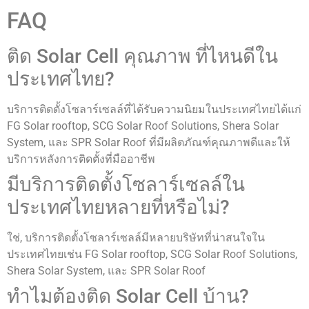
FAQ
ติด Solar Cell คุณภาพ ที่ไหนดีใน
ประเทศไทย?
บริการติดตั้งโซลาร์เซลล์ที่ได้รับความนิยมในประเทศไทยได้แก่
FG Solar rooftop, SCG Solar Roof Solutions, Shera Solar
System, และ SPR Solar Roof ที่มีผลิตภัณฑ์คุณภาพดีและให้
บริการหลังการติดตั้งที่มืออาชีพ
มีบริการติดตั้งโซลาร์เซลล์ใน
ประเทศไทยหลายที่หรือไม่?
ใช่, บริการติดตั้งโซลาร์เซลล์มีหลายบริษัทที่น่าสนใจใน
ประเทศไทยเช่น FG Solar rooftop, SCG Solar Roof Solutions,
Shera Solar System, และ SPR Solar Roof
ทำไมต้องติด Solar Cell บ้าน?