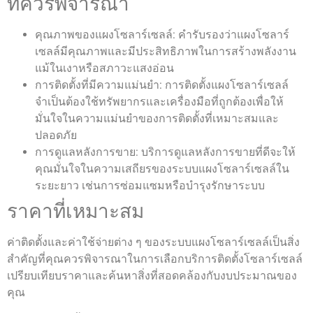
ที่ควรพิจารณา
คุณภาพของแผงโซลาร์เซลล์: คำรับรองว่าแผงโซลาร์
เซลล์มีคุณภาพและมีประสิทธิภาพในการสร้างพลังงาน
แม้ในเงาหรือสภาวะแสงอ่อน
การติดตั้งที่มีความแม่นยำ: การติดตั้งแผงโซลาร์เซลล์
จำเป็นต้องใช้ทรัพยากรและเครื่องมือที่ถูกต้องเพื่อให้
มั่นใจในความแม่นยำของการติดตั้งที่เหมาะสมและ
ปลอดภัย
การดูแลหลังการขาย: บริการดูแลหลังการขายที่ดีจะให้
คุณมั่นใจในความเสถียรของระบบแผงโซลาร์เซลล์ใน
ระยะยาว เช่นการซ่อมแซมหรือบำรุงรักษาระบบ
ราคาที่เหมาะสม
ค่าติดตั้งและค่าใช้จ่ายต่าง ๆ ของระบบแผงโซลาร์เซลล์เป็นสิ่ง
สำคัญที่คุณควรพิจารณาในการเลือกบริการติดตั้งโซลาร์เซลล์
เปรียบเทียบราคาและค้นหาสิ่งที่สอดคล้องกับงบประมาณของ
คุณ