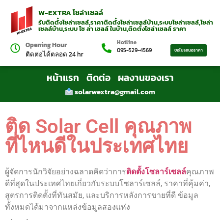
W-EXTRA โซล่าเซลล์
รับติดตั้งโซล่าเซลล์,ราคาติดตั้งโซล่าเซลล์บ้าน,ระบบโซล่าเซลล์,โซล่า
เซลล์บ้าน,ระบบ โซ ล่า เซลล์ ในบ้าน,ติดตั้งโซล่าเซลล์ ราคา
Hotline
Opening Hour
095-529-4569
ขอใบเสนอราคา
ติดต่อได้ตลอด 24 hr
หน้าแรก
ติดต่อ
ผลงานของเรา
solarwextra@gmail.com
ติด Solar Cell คุณภาพ
ที่ไหนดีในประเทศไทย
ผู้จัดการนักวิจัยอย่างฉลาดคิดว่าการ
ติดตั้งโซลาร์เซลล์
คุณภาพ
ดีที่สุดในประเทศไทยเกี่ยวกับระบบโซลาร์เซลล์, ราคาที่คุ้มค่า,
สูตรการติดตั้งที่ทันสมัย, และบริการหลังการขายที่ดี ข้อมูล
ทั้งหมดได้มาจากแหล่งข้อมูลสองแห่ง