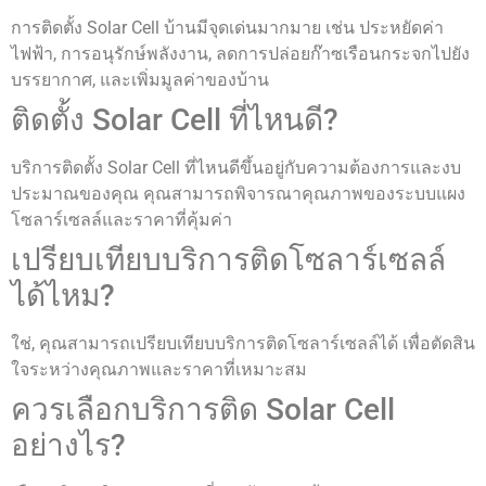
การติดตั้ง Solar Cell บ้านมีจุดเด่นมากมาย เช่น ประหยัดค่า
ไฟฟ้า, การอนุรักษ์พลังงาน, ลดการปล่อยก๊าซเรือนกระจกไปยัง
บรรยากาศ, และเพิ่มมูลค่าของบ้าน
ติดตั้ง Solar Cell ที่ไหนดี?
บริการติดตั้ง Solar Cell ที่ไหนดีขึ้นอยู่กับความต้องการและงบ
ประมาณของคุณ คุณสามารถพิจารณาคุณภาพของระบบแผง
โซลาร์เซลล์และราคาที่คุ้มค่า
เปรียบเทียบบริการติดโซลาร์เซลล์
ได้ไหม?
ใช่, คุณสามารถเปรียบเทียบบริการติดโซลาร์เซลล์ได้ เพื่อตัดสิน
ใจระหว่างคุณภาพและราคาที่เหมาะสม
ควรเลือกบริการติด Solar Cell
อย่างไร?