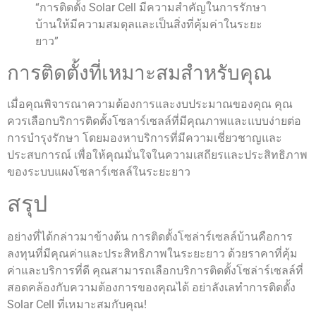
“การติดตั้ง Solar Cell มีความสำคัญในการรักษา
บ้านให้มีความสมดุลและเป็นสิ่งที่คุ้มค่าในระยะ
ยาว”
การติดตั้งที่เหมาะสมสำหรับคุณ
เมื่อคุณพิจารณาความต้องการและงบประมาณของคุณ คุณ
ควรเลือกบริการติดตั้งโซลาร์เซลล์ที่มีคุณภาพและแบบง่ายต่อ
การบำรุงรักษา โดยมองหาบริการที่มีความเชี่ยวชาญและ
ประสบการณ์ เพื่อให้คุณมั่นใจในความเสถียรและประสิทธิภาพ
ของระบบแผงโซลาร์เซลล์ในระยะยาว
สรุป
อย่างที่ได้กล่าวมาข้างต้น การติดตั้งโซล่าร์เซลล์บ้านคือการ
ลงทุนที่มีคุณค่าและประสิทธิภาพในระยะยาว ด้วยราคาที่คุ้ม
ค่าและบริการที่ดี คุณสามารถเลือกบริการติดตั้งโซล่าร์เซลล์ที่
สอดคล้องกับความต้องการของคุณได้ อย่าลังเลทำการติดตั้ง
Solar Cell ที่เหมาะสมกับคุณ!