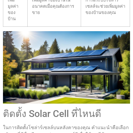
เพิ่ม
เพิ่มมูลค่าของบ้านใน
การมีระบบโซล่าร์
มูลค่า
อนาคตเมื่อคุณต้องการ
เซลล์จะช่วยเพิ่มมูลค่า
ของ
ขาย
ของบ้านของคุณ
บ้าน
ติดตั้ง Solar Cell ที่ไหนดี
ในการติดตั้งโซล่าร์เซลล์บนหลังคาของคุณ คำแนะนำคือเลือก