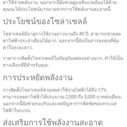
ค่าใช้จ่ายพลังงาน. นอกจากนี้ยังช่วยดูแลสิ่งแวดล้อมได้ด้วย.
คุณจะได้ประโยชน์มากมายจากการใช้พลังงานสะอาดนี้.
ประโยชน์ของโซล่าเซลล์
โซล่าเซลล์มีอายุการใช้งานยาวนานถึง 40 ปี. สามารถช่วยลด
ค่าไฟฟ้าประจำเดือนได้มาก. นอกจากนี้ยังเป็นการลงทุนที่คุ้ม
ค่าในระยะยาว.
ราคาการติดตั้งโซล่าเซลล์ในปัจจุบันลดลงอย่างมาก. ทำให้เป็น
ทางเลือกที่ดีสำหรับคุณ.
การประหยัดพลังงาน
การติดตั้งโซล่าเซลล์ช่วยลดค่าใช้จ่ายไฟฟ้าได้ถึง 17%.
สามารถลดค่าไฟฟ้าได้ประมาณ 2,000 ถึง 3,000 บาทต่อเดือน.
นอกจากนี้ยังช่วยรองรับและลดปัญหาการติดขัดของกระแส
ไฟฟ้าในระบบ.
ส่งเสริมการใช้พลังงานสะอาด