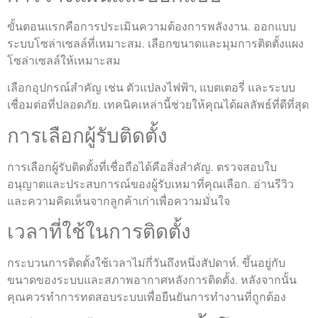
ขั้นตอนแรกคือการประเมินความต้องการพลังงาน. ออกแบบ
ระบบโซล่าเซลล์ที่เหมาะสม. เลือกขนาดและมุมการติดตั้งแผง
โซล่าเซลล์ให้เหมาะสม
เลือกอุปกรณ์สำคัญ เช่น ตัวแปลงไฟฟ้า, แบตเตอรี่ และระบบ
เชื่อมต่อที่ปลอดภัย. เทคนิคเหล่านี้ช่วยให้คุณได้ผลลัพธ์ที่ดีที่สุด
การเลือกผู้รับติดตั้ง
การเลือกผู้รับติดตั้งที่เชื่อถือได้คือสิ่งสำคัญ. ตรวจสอบใบ
อนุญาตและประสบการณ์ของผู้รับเหมาที่คุณเลือก. อ่านรีวิว
และความคิดเห็นจากลูกค้าเก่าเพื่อความมั่นใจ
เวลาที่ใช้ในการติดตั้ง
กระบวนการติดตั้งใช้เวลาไม่กี่วันถึงหนึ่งสัปดาห์. ขึ้นอยู่กับ
ขนาดของระบบและสภาพอากาศหลังการติดตั้ง. หลังจากนั้น
คุณควรทำการทดสอบระบบเพื่อยืนยันการทำงานที่ถูกต้อง