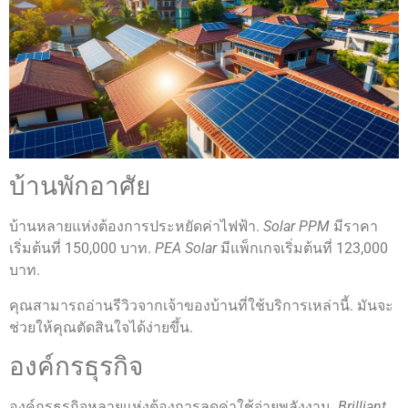
บ้านพักอาศัย
บ้านหลายแห่งต้องการประหยัดค่าไฟฟ้า.
Solar PPM
มีราคา
เริ่มต้นที่ 150,000 บาท.
PEA Solar
มีแพ็กเกจเริ่มต้นที่ 123,000
บาท.
คุณสามารถอ่านรีวิวจากเจ้าของบ้านที่ใช้บริการเหล่านี้. มันจะ
ช่วยให้คุณตัดสินใจได้ง่ายขึ้น.
องค์กรธุรกิจ
องค์กรธุรกิจหลายแห่งต้องการลดค่าใช้จ่ายพลังงาน.
Brilliant