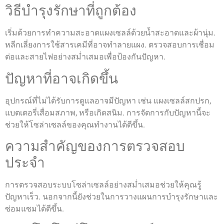
วิธีบำรุงรักษาที่ถูกต้อง
เริ่มด้วยการทำความสะอาดแผงเซลล์ด้วยน้ำสะอาดและผ้านุ่ม.
หลีกเลี่ยงการใช้สารเคมีที่อาจทำลายแผง. ตรวจสอบการเชื่อม
ต่อและสายไฟอย่างสม่ำเสมอเพื่อป้องกันปัญหา.
ปัญหาที่อาจเกิดขึ้น
อุปกรณ์ที่ไม่ได้รับการดูแลอาจมีปัญหา เช่น แผงเซลล์สกปรก,
แบตเตอรี่เสื่อมสภาพ, หรือเกิดสนิม. การจัดการกับปัญหานี้จะ
ช่วยให้โซล่าเซลล์ของคุณทำงานได้ดีขึ้น.
ความสำคัญของการตรวจสอบ
ประจำ
การตรวจสอบระบบโซล่าเซลล์อย่างสม่ำเสมอช่วยให้คุณรู้
ปัญหาเร็ว. นอกจากนี้ยังช่วยในการวางแผนการบำรุงรักษาและ
ซ่อมแซมได้ดีขึ้น.