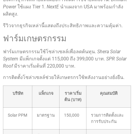
Power
ใช้แผง Tier 1.
NextE
นำแผงจาก USA มาพร้อมกำลัง
ผลิตสูง.
รีวิวจากธุรกิจเหล่านี้แสดงถึงประสิทธิภาพและความคุ้มค่า.
ฟาร์มเกษตรกรรม
ฟาร์มเกษตรกรรมใช้โซล่าเซลล์เพื่อลดต้นทุน.
Shera Solar
System
มีแพ็กเกจตั้งแต่ 115,000 ถึง 399,000 บาท.
SPR Solar
Roof
มีราคาเริ่มต้นที่ 220,000 บาท.
การติดตั้งโซล่าเซลล์ช่วยให้เกษตรกรใช้พลังงานอย่างยั่งยืน.
บริษัท
แพ็กเกจ
ราคาเริ่ม
คุณสมบัติ
ต้น (บาท)
Solar PPM
มาตรฐาน
150,000
รวมการติดตั้งและ
การรับประกัน