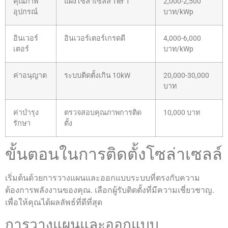
คุณภาพ
แผงโซล่าเซลล์ Tier 1
2,000-2,500
อุปกรณ์
บาท/kWp
อินเวอร์
อินเวอร์เตอร์เกรดดี
4,000-6,000
เตอร์
บาท/kWp
ค่าอนุญาต
ระบบติดตั้งเกิน 10kW
20,000-30,000
บาท
ค่าบำรุง
ตรวจสอบคุณภาพการติด
10,000 บาท
รักษา
ตั้ง
ขั้นตอนในการติดตั้งโซล่าเซลล์
เริ่มต้นด้วยการวางแผนและออกแบบระบบที่ตรงกับความ
ต้องการพลังงานของคุณ. เลือกผู้รับติดตั้งที่มีความเชี่ยวชาญ.
เพื่อให้คุณได้ผลลัพธ์ที่ดีที่สุด
การวางแผนและออกแบบ