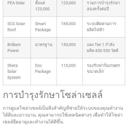
PEA Solar
ตั้งแต่
123,000
รวมการบำรุงรักษา
123,000
สองครั้งต่อปี
SCG Solar
Smart
169,000
ระบบติดตามการ
Roof
Package
ผลิตไฟฟ้า
Brilliant
มาตรฐาน
150,000
แผง Tier 1 กำลัง
Power
ผลิต 450-550 วัตต์
Shera
Eco
115,000
รองรับฟาร์มเกษตร
Solar
Package
ขนาดเล็ก
System
การบำรุงรักษาโซล่าเซลล์
การดูแลโซล่าเซลล์เป็นสิ่งสำคัญที่ช่วยให้ระบบของคุณทำงาน
ได้ดีและยาวนาน. คุณสามารถใช้เทคนิคต่างๆ เพื่อทำให้โซล่า
เซลล์ยืดอายุและทำงานได้ดีขึ้น.