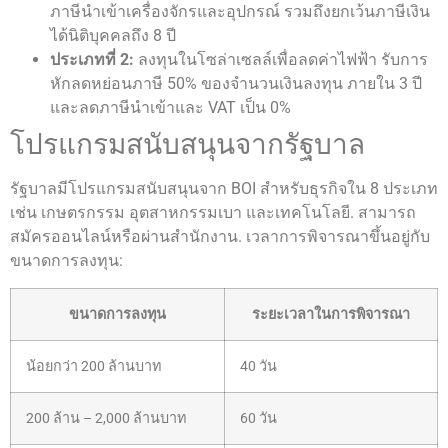
ภาษีนำเข้าเครื่องจักรและอุปกรณ์ รวมถึงยกเว้นภาษีเงิน
ได้นิติบุคคลถึง 8 ปี
ประเภทที่ 2:
ลงทุนในโซล่าเซลล์เพื่อลดค่าไฟฟ้า รับการ
หักลดหย่อนภาษี 50% ของจำนวนเงินลงทุน ภายใน 3 ปี
และลดภาษีนำเข้าและ VAT เป็น 0%
โปรแกรมสนับสนุนจากรัฐบาล
รัฐบาลมีโปรแกรมสนับสนุนจาก BOI สำหรับธุรกิจใน 8 ประเภท
เช่น เกษตรกรรม อุตสาหกรรมเบา และเทคโนโลยี. สามารถ
สมัครออนไลน์หรือผ่านสำนักงาน. เวลาการพิจารณาขึ้นอยู่กับ
ขนาดการลงทุน:
ขนาดการลงทุน
ระยะเวลาในการพิจารณา
น้อยกว่า 200 ล้านบาท
40 วัน
200 ล้าน – 2,000 ล้านบาท
60 วัน