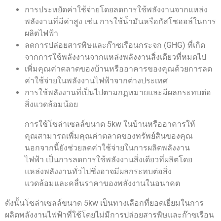
การประหยัดค่าใช้จ่ายโดยลดการใช้พลังงานจากแหล่ง
พลังงานที่มีค่าสูง เช่น การใช้น้ำมันหรือกัสโซฮอล์ในการ
ผลิตไฟฟ้า
ลดการปล่อยสารพิษและก๊าซเรือนกระจก (GHG) ที่เกิด
จากการใช้พลังงานจากแหล่งพลังงานสิ่งเดียวที่หมดไป
เพิ่มคุณค่าตลาดของบ้านหรืออาคารของคุณด้วยการลด
ค่าใช้จ่ายในพลังงานไฟฟ้าจากต่างประเทศ
การใช้พลังงานที่เป็นไปตามกฏหมายและมีผลกระทบต่อ
สิ่งแวดล้อมน้อย
การใช้โซล่าเซลล์ขนาด 5kw ในบ้านหรืออาคารให้
คุณสามารถเพิ่มคุณค่าตลาดของทรัพย์สินของคุณ
นอกจากนี้ยังช่วยลดค่าใช้จ่ายในการผลิตพลังงาน
ไฟฟ้า เป็นการลดการใช้พลังงานสิ่งเดียวที่ผลิตโดย
แหล่งพลังงานทั่วไปซึ่งอาจมีผลกระทบต่อสิ่ง
แวดล้อมและคลื่นราคาของพลังงานในอนาคต
ดังนั้นโซล่าเซลล์ขนาด 5kw เป็นทางเลือกที่ยอดเยี่ยมในการ
ผลิตพลังงานไฟฟ้าที่ใช้โดยไม่มีการปล่อยสารพิษและก๊าซเรือน