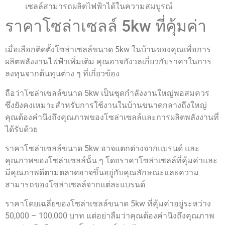
เซลล์สามารถผลิตไฟฟ้าได้ในความสมบูรณ์
ราคาโซล่าเซลล์ 5kw ที่คุ้มค่า
เมื่อเลือกติดตั้งโซล่าเซลล์ขนาด 5kw ในบ้านของคุณเพื่อการ
ผลิตพลังงานไฟฟ้าเพิ่มเติม คุณอาจกังวลเกี่ยวกับราคาในการ
ลงทุนจากต้นทุนต่าง ๆ ที่เกี่ยวข้อง
ถือว่าโซล่าเซลล์ขนาด 5kw เป็นชุดกำลังงานใหญ่พอสมควร
ซึ่งยังคงเหมาะสำหรับการใช้งานในบ้านขนาดกลางถึงใหญ่
คุณต้องคำนึงถึงคุณภาพของโซล่าเซลล์และการผลิตพลังงานที่
ได้รับด้วย
ราคาโซล่าเซลล์ขนาด 5kw อาจแตกต่างจากแบรนด์ และ
คุณภาพของโซล่าเซลล์นั้น ๆ โดยราคาโซล่าเซลล์ที่คุ้มค่าและ
มีคุณภาพดีตามตลาดอาจขึ้นอยู่กับคุณลักษณะและความ
สามารถของโซล่าเซลล์จากแต่ละแบรนด์
ราคาโดยเฉลี่ยของโซล่าเซลล์ขนาด 5kw ที่คุ้มค่าอยู่ระหว่าง
50,000 – 100,000 บาท แต่อย่าลืมว่าคุณต้องคำนึงถึงคุณภาพ