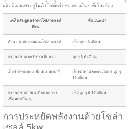
ผลิตที่เผยแพร่อยู่ในเว็บไซต์หรือช่องทางอื่น ๆ ที่เกี่ยวข้อง
เคล็ดลับดูแลรักษาโซล่าเซลล์
ข้อแนะนำ
5kw
ทำความสะอาดแผงโซล่าเซลล์
เช็ดทุกๆ 6 เดือน
ตรวจสอบและรักษาเสียดาย
ทุกๆ 3-6 เดือน
เก็บรักษาและเปลี่ยนแบตเตอรี่
เก็บรักษาและตรวจสอบทุกๆ
12 เดือน
ตรวจสอบสายเคเบิลและการ
เช็คทุกๆ 6-12 เดือน
เชื่อมต่ออื่น ๆ
การประหยัดพลังงานด้วยโซล่า
เซลล์ 5kw