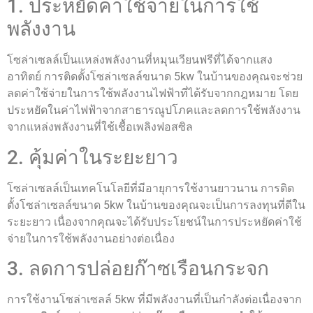
1. ประหยัดค่าใช้จ่ายในการใช้
พลังงาน
โซล่าเซลล์เป็นแหล่งพลังงานที่หมุนเวียนฟรีที่ได้จากแสง
อาทิตย์ การติดตั้งโซล่าเซลล์ขนาด 5kw ในบ้านของคุณจะช่วย
ลดค่าใช้จ่ายในการใช้พลังงานไฟฟ้าที่ได้รับจากกฎหมาย โดย
ประหยัดในค่าไฟฟ้าจากสาธารณูปโภคและลดการใช้พลังงาน
จากแหล่งพลังงานที่ใช้เชื้อเพลิงฟอสซิล
2. คุ้มค่าในระยะยาว
โซล่าเซลล์เป็นเทคโนโลยีที่มีอายุการใช้งานยาวนาน การติด
ตั้งโซล่าเซลล์ขนาด 5kw ในบ้านของคุณจะเป็นการลงทุนที่ดีใน
ระยะยาว เนื่องจากคุณจะได้รับประโยชน์ในการประหยัดค่าใช้
จ่ายในการใช้พลังงานอย่างต่อเนื่อง
3. ลดการปล่อยก๊าซเรือนกระจก
การใช้งานโซล่าเซลล์ 5kw ที่มีพลังงานที่เป็นกำลังต่อเนื่องจาก