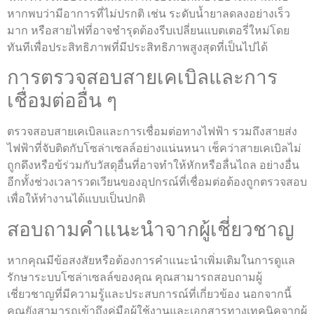
หากพบว่ามีอาการที่ไม่ปรกติ เช่น ระดับน้ำยาลดลงอย่างเร็ว
มาก หรือสายไฟที่อาจชำรุดต้องรีบเปลี่ยนแบตเตอรี่ใหม่โดย
ทันทีเพื่อประสิทธิภาพที่มีประสิทธิภาพสูงสุดที่เป็นไปได้
การตรวจสอบสายเคเบิลและการ
เชื่อมต่ออื่น ๆ
ตรวจสอบสายเคเบิลและการเชื่อมต่อทางไฟฟ้า รวมถึงสายส่ง
ไฟฟ้าที่จับติดกับโซล่าเซลล์อย่างแน่นหนา เช็คว่าสายเคเบิลไม่
ถูกดึงหรือข้ร่วมกับวัสดุอื่นที่อาจทำให้หักหรือลื่นไถล อย่างอื่น
อีกทั้งช่วงเวลารวดเวียนของอุปกรณ์ที่เชื่อมต่อต้องถูกตรวจสอบ
เพื่อให้ทำงานได้แบบเป็นปกติ
สอบถามคำแนะนำจากผู้เชี่ยวชาญ
หากคุณมีข้อสงสัยหรือต้องการคำแนะนำเพิ่มเติมในการดูแล
รักษาระบบโซล่าเซลล์ของคุณ คุณสามารถสอบถามผู้
เชี่ยวชาญที่มีความรู้และประสบการณ์ที่เกี่ยวข้อง นอกจากนี้
คุณยังสามารถเข้าถึงคู่มือผู้ใช้งานและเอกสารทางเทคนิคจากผู้