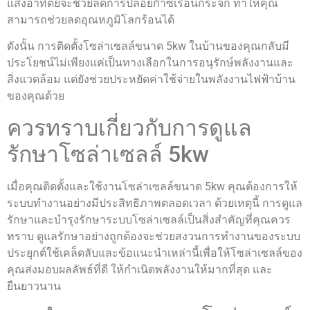
แสงอาทิตย์จะช่วยลดการปล่อยก๊าซเรือนกระจก ทำให้คุณ
สามารถช่วยลดอุณหภูมิโลกร้อนได้
ดังนั้น การติดตั้งโซล่าเซลล์ขนาด 5kw ในบ้านของคุณกลับมี
ประโยชน์ไม่เพียงแค่เป็นทางเลือกในการอนุรักษ์พลังงานและ
สิ่งแวดล้อม แต่ยังช่วยประหยัดค่าใช้จ่ายในพลังงานไฟฟ้าบ้าน
ของคุณด้วย
ควรทราบเกี่ยวกับการดูแล
รักษาโซล่าเซลล์ 5kw
เมื่อคุณติดตั้งและใช้งานโซล่าเซลล์ขนาด 5kw คุณต้องการให้
ระบบทำงานอย่างมีประสิทธิภาพตลอดเวลา ด้วยเหตุนี้ การดูแล
รักษาและบำรุงรักษาระบบโซล่าเซลล์เป็นสิ่งสำคัญที่คุณควร
ทราบ ดูแลรักษาอย่างถูกต้องจะช่วยสงวนการทำงานของระบบ
ประยุกต์ใช้เคล็ดลับและข้อแนะนำเหล่านี้เพื่อให้โซล่าเซลล์ของ
คุณส่งมอบผลลัพธ์ที่ดี ให้กำเนิดพลังงานให้มากที่สุด และ
ยืนยาวนาน