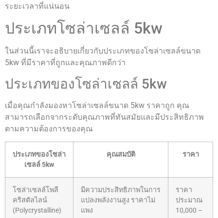
ระยะเวลาที่แน่นอน
ประเภทโซล่าเซลล์ 5kw
ในส่วนนี้เราจะอธิบายเกี่ยวกับประเภทของโซล่าเซลล์ขนาด
5kw ที่มีราคาที่ถูกและคุณภาพดีกว่า
ประเภทของโซล่าเซลล์ 5kw
เมื่อคุณกำลังมองหาโซล่าเซลล์ขนาด 5kw ราคาถูก คุณ
สามารถเลือกจากระดับคุณภาพที่ทันสมัยและมีประสิทธิภาพ
ตามความต้องการของคุณ
ประเภทของโซล่า
คุณสมบัติ
ราคา
เซลล์ 5kw
โซล่าเซลล์โพลี
มีความประสิทธิภาพในการ
ราคา
คริสตัลไลน์
แปลงพลังงานสูง ราคาไม่
ประมาณ
(Polycrystalline)
แพง
10,000 –