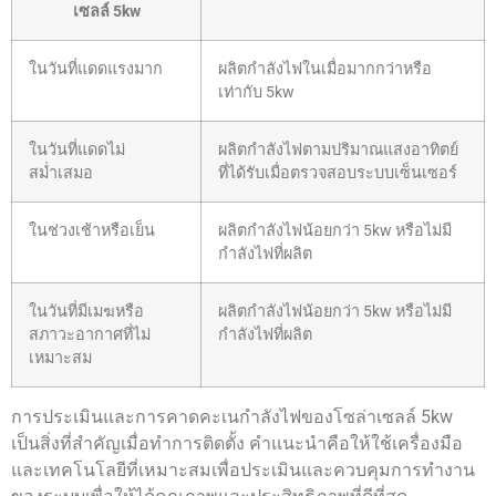
เซลล์ 5kw
ในวันที่แดดแรงมาก
ผลิตกำลังไฟในเมื่อมากกว่าหรือ
เท่ากับ 5kw
ในวันที่แดดไม่
ผลิตกำลังไฟตามปริมาณแสงอาทิตย์
สม่ำเสมอ
ที่ได้รับเมื่อตรวจสอบระบบเซ็นเซอร์
ในช่วงเช้าหรือเย็น
ผลิตกำลังไฟน้อยกว่า 5kw หรือไม่มี
กำลังไฟที่ผลิต
ในวันที่มีเมฆหรือ
ผลิตกำลังไฟน้อยกว่า 5kw หรือไม่มี
สภาวะอากาศที่ไม่
กำลังไฟที่ผลิต
เหมาะสม
การประเมินและการคาดคะเนกำลังไฟของโซล่าเซลล์ 5kw
เป็นสิ่งที่สำคัญเมื่อทำการติดตั้ง คำแนะนำคือให้ใช้เครื่องมือ
และเทคโนโลยีที่เหมาะสมเพื่อประเมินและควบคุมการทำงาน