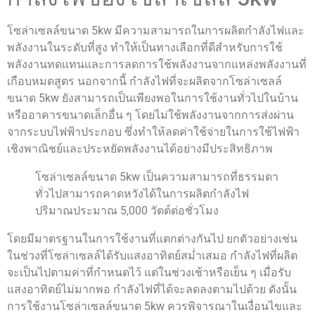
โซล่าเซลล์ขนาด 5kw มีความสามารถในการผลิตกำลังไฟและ
พลังงานในระดับที่สูง ทำให้เป็นทางเลือกที่ดีสำหรับการใช้
พลังงานทดแทนและการลดการใช้พลังงานจากแหล่งพลังงานที่
เกือบหมดสูตร นอกจากนี้ กำลังไฟที่จะผลิตจากโซล่าเซลล์
ขนาด 5kw ยังสามารถเป็นเพียงพอในการใช้งานทั่วไปในบ้าน
หรืออาคารขนาดเล็กอื่น ๆ โดยไม่ใช้พลังงานจากการส่งผ่าน
จากระบบไฟฟ้าประกอบ ซึ่งทำให้ลดค่าใช้จ่ายในการใช้ไฟฟ้า
เชิงพาณิชย์และประหยัดพลังงานได้อย่างมีประสิทธิภาพ
โซล่าเซลล์ขนาด 5kw เป็นความสามารถที่ธรรมดา
ทั่วไปสามารถคาดหวังได้ในการผลิตกำลังไฟ
ปริมาณประมาณ 5,000 วัตต์ต่อชั่วโมง
โดยมีมาตรฐานในการใช้งานที่แตกต่างกันไป ยกตัวอย่างเช่น
ในช่วงที่โซล่าเซลล์ได้รับแสงอาทิตย์สม่ำเสมอ กำลังไฟที่ผลิต
จะเป็นไปตามค่าที่กำหนดไว้ แต่ในช่วงเช้าหรือเย็น ๆ เมื่อรับ
แสงอาทิตย์ไม่มากพอ กำลังไฟที่ได้จะลดลงตามไปด้วย ดังนั้น
การใช้งานโซล่าเซลล์ขนาด 5kw ควรพิจารณาในเงื่อนไขและ