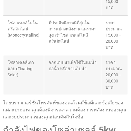
15,000
บาท
โซล่าเซลล์โมโน
มีประสิทธิภาพดีที่สุดใน
ราคา
คริสตัลไลน์
การแปลงพลังงาน แต่ราคา
ประมาณ
(Monocrystalline)
สูงกว่าโซล่าเซลล์โพลี
15,000 –
คริสตัลไลน์
20,000
บาท
โซล่าเซลล์เตา
ออกแบบมาเพื่อใช้ในแม่น้ำ
ราคา
ลอย (Floating
บ่อน้ำ หรืออ่างเก็บน้ำ
ประมาณ
Solar)
20,000 –
30,000
บาท
โดยบราวเวอร์ชั่นโทรศัพท์ของคุณล้วนมีข้อดีและข้อเสียของ
แต่ละประเภท คุณต้องพิจารณาความต้องการพลังงานของคุณ
และงบประมาณของคุณก่อนตัดสินใจซื้อ
กำลังไฟของโซล่าเซลล์ 5kw