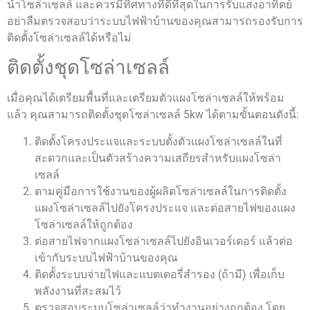
นำโซล่าเซลล์ และควรมีทิศทางที่ดีที่สุดในการรับแสงอาทิตย์
อย่าลืมตรวจสอบว่าระบบไฟฟ้าบ้านของคุณสามารถรองรับการ
ติดตั้งโซล่าเซลล์ได้หรือไม่
ติดตั้งชุดโซล่าเซลล์
เมื่อคุณได้เตรียมพื้นที่และเตรียมตัวแผงโซล่าเซลล์ให้พร้อม
แล้ว คุณสามารถติดตั้งชุดโซล่าเซลล์ 5kw ได้ตามขั้นตอนดังนี้:
ติดตั้งโครงประแจและระบบตั้งตัวแผงโซล่าเซลล์ในที่
สะดวกและเป็นตัวสร้างความเสถียรสำหรับแผงโซล่า
เซลล์
ตามคู่มือการใช้งานของผู้ผลิตโซล่าเซลล์ในการติดตั้ง
แผงโซล่าเซลล์ไปยังโครงประแจ และต่อสายไฟของแผง
โซล่าเซลล์ให้ถูกต้อง
ต่อสายไฟจากแผงโซล่าเซลล์ไปยังอินเวอร์เตอร์ แล้วต่อ
เข้ากับระบบไฟฟ้าบ้านของคุณ
ติดตั้งระบบจ่ายไฟและแบตเตอรี่สำรอง (ถ้ามี) เพื่อเก็บ
พลังงานที่สะสมไว้
ตรวจสอบระบบโซล่าเซลล์ว่าทำงานอย่างถูกต้อง โดย