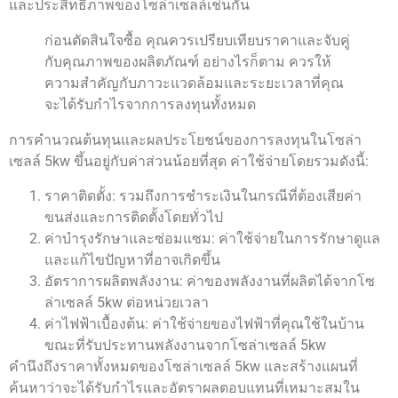
และประสิทธิภาพของโซล่าเซลล์เช่นกัน
ก่อนตัดสินใจซื้อ คุณควรเปรียบเทียบราคาและจับคู่
กับคุณภาพของผลิตภัณฑ์ อย่างไรก็ตาม ควรให้
ความสำคัญกับภาวะแวดล้อมและระยะเวลาที่คุณ
จะได้รับกำไรจากการลงทุนทั้งหมด
การคำนวณต้นทุนและผลประโยชน์ของการลงทุนในโซล่า
เซลล์ 5kw ขึ้นอยู่กับค่าส่วนน้อยที่สุด ค่าใช้จ่ายโดยรวมดังนี้:
ราคาติดตั้ง: รวมถึงการชำระเงินในกรณีที่ต้องเสียค่า
ขนส่งและการติดตั้งโดยทั่วไป
ค่าบำรุงรักษาและซ่อมแซม: ค่าใช้จ่ายในการรักษาดูแล
และแก้ไขปัญหาที่อาจเกิดขึ้น
อัตราการผลิตพลังงาน: ค่าของพลังงานที่ผลิตได้จากโซ
ล่าเซลล์ 5kw ต่อหน่วยเวลา
ค่าไฟฟ้าเบื้องต้น: ค่าใช้จ่ายของไฟฟ้าที่คุณใช้ในบ้าน
ขณะที่รับประทานพลังงานจากโซล่าเซลล์ 5kw
คำนึงถึงราคาทั้งหมดของโซล่าเซลล์ 5kw และสร้างแผนที่
ค้นหาว่าจะได้รับกำไรและอัตราผลตอบแทนที่เหมาะสมใน