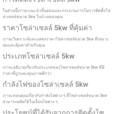
ในส่วนนี้เราจะแนะนำขั้นตอนและกระบวนการในการติดตั้งโซ
ล่าเซลล์ขนาด 5kw ในบ้านของคุณ
ราคาโซล่าเซลล์ 5kw ที่คุ้มค่า
เราจะวิเคราะห์และแสดงราคาโซล่าเซลล์ขนาด 5kw ที่เหมาะ
สมและคุ้มค่าสำหรับคุณ
ประเภทโซล่าเซลล์ 5kw
เราจะอธิบายเกี่ยวกับประเภทของโซล่าเซลล์ขนาด 5kw ที่มี
ราคาที่ถูกและคุณภาพดีกว่า
กำลังไฟของโซล่าเซลล์ 5kw
เราจะสอนคุณเกี่ยวกับกำลังไฟต่าง ๆ ที่โซล่าเซลล์ขนาด 5kw
สามารถผลิตได้ในเงื่อนไขต่าง ๆ
ประโยชน์ที่ได้รับจากการติดตั้งโซ