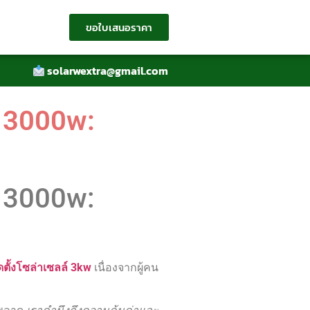
ขอใบเสนอราคา
solarwextra@gmail.com
์ 3000w:
์ 3000w:
ดตั้งโซล่าเซลล์ 3kw
เนื่องจากผู้คน