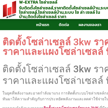
W-EXTRA โซล่าเซลล์
รับติดตั้งโซล่าเซลล์,ราคาติดตั้งโซล่าเซลล์บ้าน,ระ
โซล่าเซลล์,โซล่าเซลล์บ้าน,ระบบ โซ ล่า เซลล์ ใน
บ้าน,ติดตั้งโซล่าเซลล์ ราคา
หน้าแรก
ติดต่อ
ผลงานของเรา
ติดตั้งโซล่าเซลล์ 3kw ร
ราคาและแผงโซล่าเซลล์ ที่
ติดตั้งโซล่าเซลล์ 3kw ร
ราคาและแผงโซล่าเซลล์ ที่
ในยุคที่พลังงานสะอาดกำลังมาแรง การติดตั้งระบบโซล่าเซลล์กล
หันมาให้ความสำคัญกับการประหยัดพลังงานและลดค่าใช้จ่าย