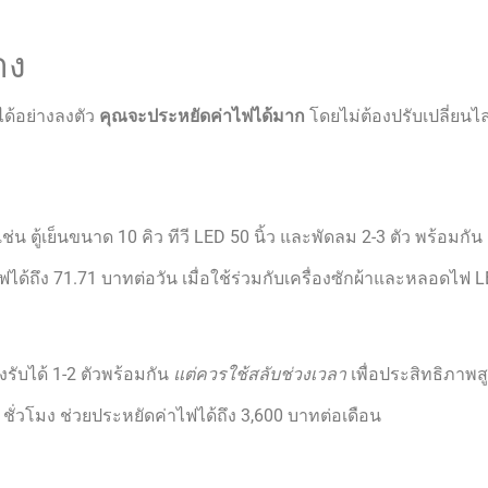
าง
ด้อย่างลงตัว
คุณจะประหยัดค่าไฟได้มาก
โดยไม่ต้องปรับเปลี่ยนไลฟ
 ตู้เย็นขนาด 10 คิว ทีวี LED 50 นิ้ว และพัดลม 2-3 ตัว พร้อมกัน
ด้ถึง 71.71 บาทต่อวัน เมื่อใช้ร่วมกับเครื่องซักผ้าและหลอดไฟ 
รับได้ 1-2 ตัวพร้อมกัน
แต่ควรใช้สลับช่วงเวลา
เพื่อประสิทธิภาพสู
ชั่วโมง ช่วยประหยัดค่าไฟได้ถึง 3,600 บาทต่อเดือน