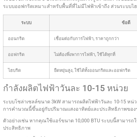
ระบบออฟกริดเหมาะสำหรับพื้นที่ที่ไม่มีไฟฟ้าเข้าถึง ส่วนระบ
ระบบ
ข้อดี
ออนกริด
เชื่อมต่อกับการไฟฟ้า, ราคาถูกกว่า
ออฟกริด
ไม่ต้องพึ่งพาการไฟฟ้า, ใช้ได้ทุกที่
ไฮบริด
ยืดหยุ่นสูง, ใช้ได้ทั้งออนกริดและออฟกริด
กำลังผลิตไฟฟ้าวันละ 10-15 หน่วย
ระบบโซล่าเซลล์ขนาด 3kW สามารถผลิตไฟฟ้าวันละ 10-15 หน่วย ซึ่
การคำนวณนี้ขึ้นอยู่กับปริมาณแสงอาทิตย์และประสิทธิภาพขอ
ตัวอย่างเช่น หากคุณใช้แอร์ขนาด 10,000 BTU ระบบนี้สามารถใช้ได้ 
ประสิทธิภาพ