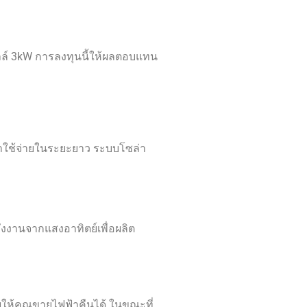
ซลล์ 3kW การลงทุนนี้ให้ผลตอบแทน
ดค่าใช้จ่ายในระยะยาว ระบบโซล่า
ังงานจากแสงอาทิตย์เพื่อผลิต
ยให้คุณขายไฟฟ้าคืนได้ ในขณะที่