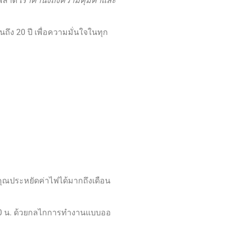
วรพลาด
เราคำนึงถึงความคุ้มค่าและ
ถึง 20 ปี เพื่อความมั่นใจในทุก
คุณประหยัดค่าไฟได้มากถึงเดือน
7:00 น. ด้วยกลไกการทำงานแบบออ