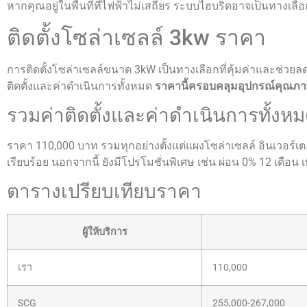
หากคุณอยู่ในพื้นที่ที่ไฟฟ้าไม่เสถียร ระบบไฮบริดอาจเป็นทางเลือ
ติดตั้งโซล่าเซลล์ 3kw ราคา
การติดตั้งโซล่าเซลล์ขนาด 3kW เป็นทางเลือกที่คุ้มค่าและช่วยล
ติดตั้งและค่าดำเนินการทั้งหมด
ราคานี้ครอบคลุมอุปกรณ์คุณภา
รวมค่าติดตั้งและค่าดำเนินการทั้งห
ราคา 110,000 บาท รวมทุกอย่างตั้งแต่แผงโซล่าเซลล์ อินเวอร์เตอ
เรียบร้อย นอกจากนี้ ยังมีโปรโมชั่นพิเศษ เช่น ผ่อน 0% 12 เดือน เพ
ตารางเปรียบเทียบราคา
ผู้ให้บริการ
เรา
110,000
SCG
255,000-267,000