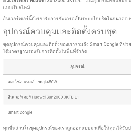
อินเวอร์เตอร์ Huawei
Sun2000 3KTL-L1 เป็นอุปกรณ์ที่ทันสมั
แบบเรียลไทม์
อินเวอร์เตอร์นี้ยังรองรับการอัพเกรดเป็นระบบไฮบริดในอนาคต
อุปกรณ์ควบคุมและติดตั้งครบชุด
ชุดอุปกรณ์ควบคุมและติดตั้งของเรารวมถึง Smart Dongle ที่ช่
ได้มาตรฐานรองรับการติดตั้งในพื้นที่จำกัด
อุปกรณ์
แผงโซล่าเซลล์ Longi 450W
อินเวอร์เตอร์ Huawei Sun2000 3KTL-L1
Smart Dongle
ทุกชิ้นส่วนในชุดอุปกรณ์ของเราถูกออกแบบมาเพื่อให้คุณได้รับ