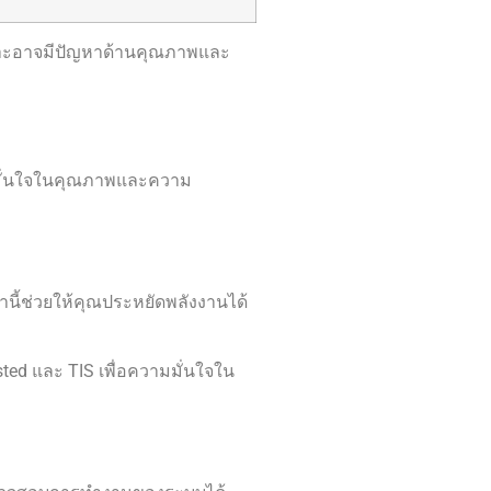
พราะอาจมีปัญหาด้านคุณภาพและ
ุณมั่นใจในคุณภาพและความ
านี้ช่วยให้คุณประหยัดพลังงานได้
ed และ TIS เพื่อความมั่นใจใน