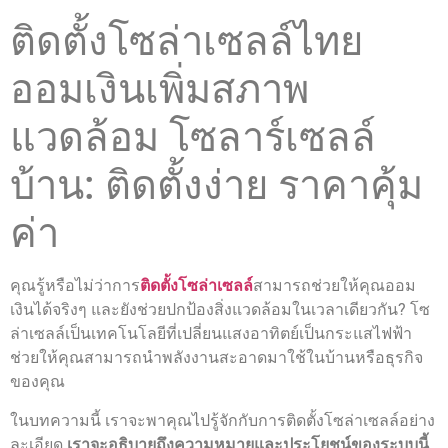
ติดตั้งโซล่าเซลล์ไทย
ออมเงินเพิ่มสภาพ
แวดล้อม โซลาร์เซลล์
บ้าน: ติดตั้งง่าย ราคาคุ้ม
ค่า
คุณรู้หรือไม่ว่าการ
ติดตั้งโซล่าเซลล์
สามารถช่วยให้คุณออม
เงินได้จริงๆ และยังช่วยปกป้องสิ่งแวดล้อมในเวลาเดียวกัน? โซ
ล่าเซลล์เป็นเทคโนโลยีที่เปลี่ยนแสงอาทิตย์เป็นกระแสไฟฟ้า
ช่วยให้คุณสามารถนำพลังงานสะอาดมาใช้ในบ้านหรือธุรกิจ
ของคุณ
ในบทความนี้ เราจะพาคุณไปรู้จักกับการติดตั้งโซล่าเซลล์อย่าง
ละเอียด
เราจะอธิบายถึงความหมายและประโยชน์ของระบบนี้