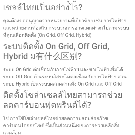
เซลล์ไทยเป็นอย่างไร?
คุณต้องขออนุญาตจากหน่วยงานที่เกี่ยวข้อง เช่น การไฟฟ้าฯ
และหน่วยงานท้องถิ่น กระบวนการอาจแตกต่างกไปตามระบบ
ที่คุณเลือกติดตั้ง (On Grid, Off Grid, Hybrid)
ระบบติดตั้ง On Grid, Off Grid,
Hybrid ม有什么区别?
ระบบ On Grid ต่อเชื่อมกับการไฟฟ้าฯ และขายไฟฟ้าเพิ่มได้
ระบบ Off Grid เป็นระบบอิสระไม่ต่อเชื่อมกับการไฟฟ้าฯ ส่วน
ระบบ Hybrid เป็นระบบผสมผสานทั้ง On Grid และ Off Grid
ติดตั้งโซล่าเซลล์ไทยสามารถช่วย
ลดคาร์บอนฟุตพรินต์ได้?
ใช่ การใช้โซล่าเซลล์ไทยช่วยลดการปลดปล่อยก๊าซ
คาร์บอนไดออกไซด์ ซึ่งเป็นส่วนหนึ่งของการช่วยเหลือสิ่ง
แวดล้อม