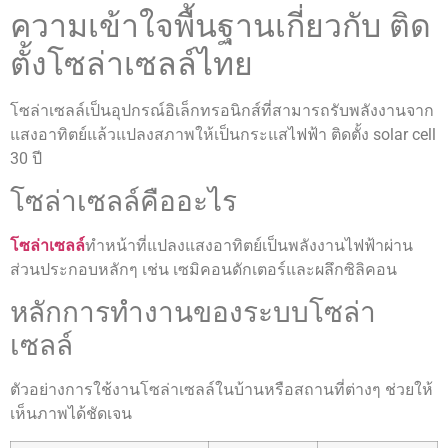
ความเข้าใจพื้นฐานเกี่ยวกับ ติด
ตั้งโซล่าเซลล์ไทย
โซล่าเซลล์เป็นอุปกรณ์อิเล็กทรอนิกส์ที่สามารถรับพลังงานจาก
แสงอาทิตย์แล้วแปลงสภาพให้เป็นกระแสไฟฟ้า ติดตั้ง solar cell
30 ปี
โซล่าเซลล์คืออะไร
โซล่าเซลล์
ทำหน้าที่แปลงแสงอาทิตย์เป็นพลังงานไฟฟ้าผ่าน
ส่วนประกอบหลักๆ เช่น เซมิคอนดักเตอร์และผลึกซิลิคอน
หลักการทำงานของระบบโซล่า
เซลล์
ตัวอย่างการใช้งานโซล่าเซลล์ในบ้านหรือสถานที่ต่างๆ ช่วยให้
เห็นภาพได้ชัดเจน