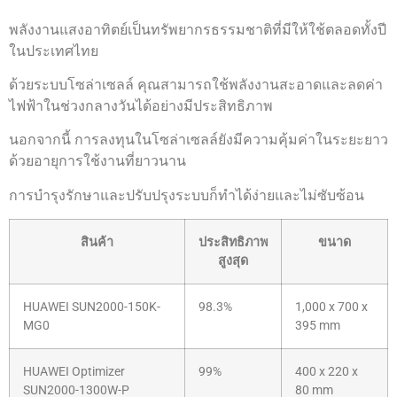
พลังงานแสงอาทิตย์เป็นทรัพยากรธรรมชาติที่มีให้ใช้ตลอดทั้งปี
ในประเทศไทย
ด้วยระบบโซล่าเซลล์ คุณสามารถใช้พลังงานสะอาดและลดค่า
ไฟฟ้าในช่วงกลางวันได้อย่างมีประสิทธิภาพ
นอกจากนี้ การลงทุนในโซล่าเซลล์ยังมีความคุ้มค่าในระยะยาว
ด้วยอายุการใช้งานที่ยาวนาน
การบำรุงรักษาและปรับปรุงระบบก็ทำได้ง่ายและไม่ซับซ้อน
สินค้า
ประสิทธิภาพ
ขนาด
สูงสุด
HUAWEI SUN2000-150K-
98.3%
1,000 x 700 x
MG0
395 mm
HUAWEI Optimizer
99%
400 x 220 x
SUN2000-1300W-P
80 mm