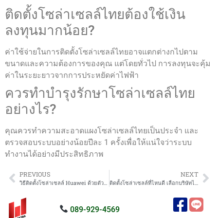
ติดตั้งโซล่าเซลล์ไทยต้องใช้เงิน
ลงทุนมากน้อย?
ค่าใช้จ่ายในการติดตั้งโซล่าเซลล์ไทยอาจแตกต่างกไปตาม
ขนาดและความต้องการของคุณ แต่โดยทั่วไป การลงทุนจะคุ้ม
ค่าในระยะยาวจากการประหยัดค่าไฟฟ้า
ควรทำบำรุงรักษาโซล่าเซลล์ไทย
อย่างไร?
คุณควรทำความสะอาดแผงโซล่าเซลล์ไทยเป็นประจำ และ
ตรวจสอบระบบอย่างน้อยปีละ 1 ครั้งเพื่อให้แน่ใจว่าระบบ
ทำงานได้อย่างมีประสิทธิภาพ
PREVIOUS
NEXT
วิธีติดตั้งโซล่าเซลล์ Huawei ด้วยตัวเองแบบมืออาชีพ Huawei Inverter: โซลาร์ On-Grid อัจฉริยะ เพื่อบ้านคุณ
ติดตั้งโซล่าเซลล์ที่ไหนดี เลือกบริษัทไหนให้คุ้มค่า Solar Rooftop: เปรียบเทียบ & รีวิว จาก Pantip
089-929-4569