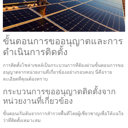
ขั้นตอนการขออนุญาตและการ
ดำเนินการติดตั้ง
การติดตั้งโซล่าเซลล์เป็นกระบวนการที่ต้องผ่านขั้นตอนการขอ
อนุญาตจากหน่วยงานที่เกี่ยวข้องอย่างรอบคอบ นี่คือราย
ละเอียดที่คุณต้องทราบ
กระบวนการขออนุญาตติดตั้งจาก
หน่วยงานที่เกี่ยวข้อง
ขั้นตอนเริ่มต้นจากการสำรวจพื้นที่โดยผู้เชี่ยวชาญเพื่อให้แน่ใจ
ว่าที่ติดตั้งเหมาะสม