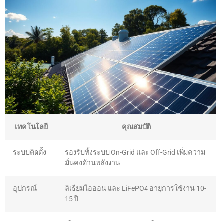
เทคโนโลยี
คุณสมบัติ
ระบบติดตั้ง
รองรับทั้งระบบ On-Grid และ Off-Grid เพิ่มความ
มั่นคงด้านพลังงาน
อุปกรณ์
ลิเธียมไอออน และ LiFePO4 อายุการใช้งาน 10-
15 ปี