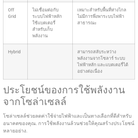
Off
ไม่เชื่อมต่อกับ
เหมาะสำหรับพื้นที่ห่างไกล
Grid
ระบบไฟฟ้าหลัก
ไม่มีการพึ่งพาระบบไฟฟ้า
ใช้แบตเตอรี่
สาธารณะ
สำหรับเก็บ
พลังงาน
Hybrid
สามารถสลับระหว่าง
พลังงานจากโซลาร์ ระบบ
ไฟฟ้าหลัก และแบตเตอรี่ได้
อย่างต่อเนื่อง
ประโยชน์ของการใช้พลังงาน
จากโซล่าเซลล์
โซล่าเซลล์ช่วยลดค่าใช้จ่ายไฟฟ้าและเป็นทางเลือกที่ดีสำหรับ
อนาคตของคุณ. การใช้พลังงานล้วนช่วยให้คุณสร้างประโยชน์
หลายอย่าง.