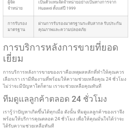
ผู้จัด
เป็นตัวแทนจัดจำหน่ายอย่างเป็นทางการจาก
จำหน่าย
Huawei ตั้งแต่ปี 1999
การรับรอง
ผ่านการรับรองมาตรฐานระดับสากล รับประกัน
มาตรฐาน
คุณภาพและความปลอดภัย
การบริการหลังการขายที่ยอด
เยี่ยม
การบริการหลังการขายของเราคือเหตุผลหลักที่ทำให้คุณควร
เลือกเรา เรามีทีมงานที่พร้อมให้ความช่วยเหลือคุณ 24 ชั่วโมง
ไม่ว่าจะมีปัญหาใดก็ตาม เราจะช่วยเหลือคุณทันที
ทีมดูแลลูกค้าตลอด 24 ชั่วโมง
เรารู้ว่าปัญหาเกิดขึ้นได้ทุกเมื่อ ดังนั้น ทีมดูแลลูกค้าของเราจึง
พร้อมให้บริการคุณตลอด 24 ชั่วโมง เพื่อให้คุณมั่นใจได้ว่าจะ
ได้รับความช่วยเหลือทันที