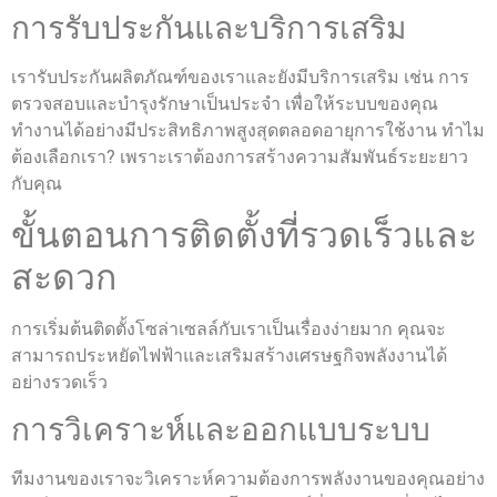
การรับประกันและบริการเสริม
เรารับประกันผลิตภัณฑ์ของเราและยังมีบริการเสริม เช่น การ
ตรวจสอบและบำรุงรักษาเป็นประจำ เพื่อให้ระบบของคุณ
ทำงานได้อย่างมีประสิทธิภาพสูงสุดตลอดอายุการใช้งาน ทำไม
ต้องเลือกเรา? เพราะเราต้องการสร้างความสัมพันธ์ระยะยาว
กับคุณ
ขั้นตอนการติดตั้งที่รวดเร็วและ
สะดวก
การเริ่มต้นติดตั้งโซล่าเซลล์กับเราเป็นเรื่องง่ายมาก คุณจะ
สามารถประหยัดไฟฟ้าและเสริมสร้างเศรษฐกิจพลังงานได้
อย่างรวดเร็ว
การวิเคราะห์และออกแบบระบบ
ทีมงานของเราจะวิเคราะห์ความต้องการพลังงานของคุณอย่าง