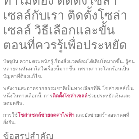
ทำไมต้อง ติดตั้งโซล่า
เซลล์กับเรา ติดตั้งโซล่า
เซลล์ วิธีเลือกและขั้น
ตอนที่ควรรู้เพื่อประหยัด
ปัจจุบัน ความตระหนักรู้เรื่องสิ่งแวดล้อมได้เติบโตมากขึ้น. ผู้คน
หลายคนหันมาใส่ใจเรื่องนี้มากขึ้น. เพราะภาวะโลกร้อนเป็น
ปัญหาที่ต้องแก้ไข.
พลังงานสะอาดจากธรรมชาติเป็นทางเลือกที่ดี. โซล่าเซลล์เป็น
หนึ่งในทางเลือกนี้. การ
ติดตั้งโซล่าเซลล์
ช่วยประหยัดเงินและ
ลดมลพิษ.
การใช้
โซล่าเซลล์ช่วยลดค่าไฟฟ้า
และยังช่วยสร้างอนาคตที่
ยั่งยืน.
ข้อสรุปสำคัญ