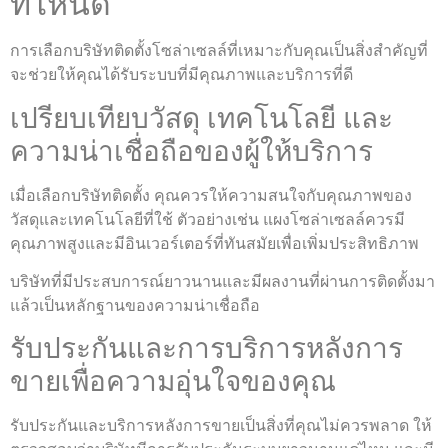
ที่ไหนดี
การเลือกบริษัทติดตั้งโซล่าเซลล์ที่เหมาะกับคุณเป็นสิ่งสำคัญที่
จะช่วยให้คุณได้รับระบบที่มีคุณภาพและบริการที่ดี
เปรียบเทียบวัสดุ เทคโนโลยี และ
ความน่าเชื่อถือของผู้ให้บริการ
เมื่อเลือกบริษัทติดตั้ง คุณควรให้ความสนใจกับคุณภาพของ
วัสดุและเทคโนโลยีที่ใช้ ตัวอย่างเช่น แผงโซล่าเซลล์ควรมี
คุณภาพสูงและมีอินเวอร์เตอร์ที่ทันสมัยเพื่อเพิ่มประสิทธิภาพ
บริษัทที่มีประสบการณ์ยาวนานและมีผลงานที่ผ่านการติดตั้งมา
แล้วเป็นหลักฐานของความน่าเชื่อถือ
รับประกันและการบริการหลังการ
ขายเพื่อความอุ่นใจของคุณ
รับประกันและบริการหลังการขายเป็นสิ่งที่คุณไม่ควรพลาด ให้