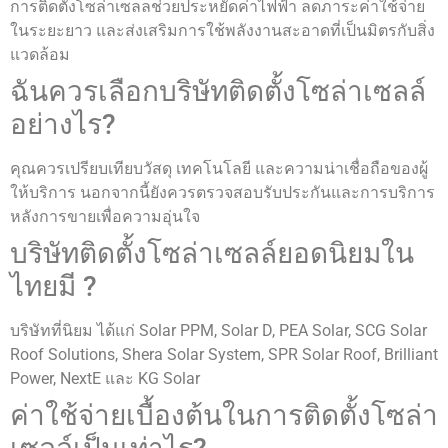
การติดตั้งโซล่าเซลลช่วยประหยัดค่าไฟฟ้า ลดภาระค่าใช้จ่าย
ในระยะยาว และส่งเสริมการใช้พลังงานสะอาดที่เป็นมิตรกับสิ่ง
แวดล้อม
ฉันควรเลือกบริษัทติดตั้งโซล่าเซลล์
อย่างไร?
คุณควรเปรียบเทียบวัสดุ เทคโนโลยี และความน่าเชื่อถือของผู้
ให้บริการ นอกจากนี้ยังควรตรวจสอบรับประกันและการบริการ
หลังการขายเพื่อความอุ่นใจ
บริษัทติดตั้งโซล่าเซลล์ยอดนิยมใน
ไทยมี ?
บริษัทที่นิยม ได้แก่ Solar PPM, Solar D, PEA Solar, SCG Solar
Roof Solutions, Shera Solar System, SPR Solar Roof, Brilliant
Power, NextE และ KG Solar
ค่าใช้จ่ายเบื้องต้นในการติดตั้งโซล่า