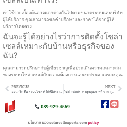
เซลล์เป็นเท่าไร?
ค่าใช้จ่ายเบื้องต้นอาจแตกต่างกันไปตามขนาดระบบและบริษัท
ผู้ให้บริการ คุณสามารถขอคำปรึกษาและราคาได้จากผู้ให้
บริการโดยตรง
ฉันจะรู้ได้อย่างไรว่าการติดตั้งโซล่า
เซลล์เหมาะกับบ้านหรือธุรกิจของ
ฉัน?
คุณสามารถปรึกษากับผู้เชี่ยวชาญเพื่อประเมินความเหมาะสม
ของระบบโซล่าเซลล์กับความต้องการและงบประมาณของคุณ
PREVIOUS
NEXT
ออนกริด คือ ระบบโซลาร์ที่ให้อิสระแก่คุณ โซล่าเซลล์ On-Grid คืออะไร? Inverter สำคัญอย่างไร?
โซล่าเซลล์ราคาถูกคุณภาพดี ราคาถูกที่สุดในไทย
089-929-4569
นโยบาย ของ solarcellexperts.com
policy