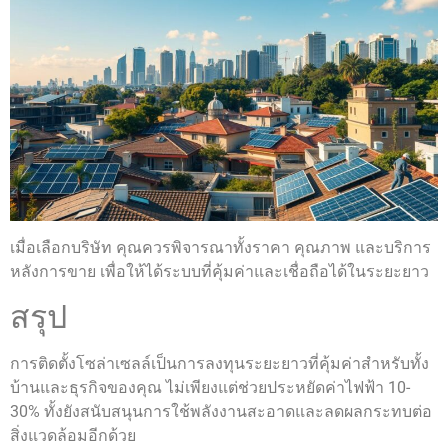
เมื่อเลือกบริษัท คุณควรพิจารณาทั้งราคา คุณภาพ และบริการ
หลังการขาย เพื่อให้ได้ระบบที่คุ้มค่าและเชื่อถือได้ในระยะยาว
สรุป
การติดตั้งโซล่าเซลล์เป็นการลงทุนระยะยาวที่คุ้มค่าสำหรับทั้ง
บ้านและธุรกิจของคุณ ไม่เพียงแต่ช่วยประหยัดค่าไฟฟ้า 10-
30% ทั้งยังสนับสนุนการใช้พลังงานสะอาดและลดผลกระทบต่อ
สิ่งแวดล้อมอีกด้วย