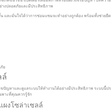
าจเกิดขึ้น เช่น แบตเตอรี่เสื่อมสภาพหรือแผงวงจรมีปัญหา บทค
อย่างปลอดภัยและมีประสิทธิภาพ
้น และมั่นใจได้ว่าการซ่อมแซมจะทำอย่างถูกต้อง พร้อมทั้งช่วย
ภัย
ล์
ไขปัญหาและดูแลระบบให้ทำงานได้อย่างมีประสิทธิภาพ ระบบนี้ปร
พาะที่คุณควรรู้จัก
ผงโซล่าเซลล์