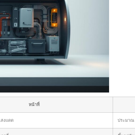
หน้าที่
แสงแดด
ประมาณ 2