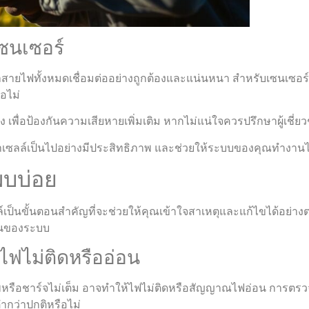
เซนเซอร์
าสายไฟทั้งหมดเชื่อมต่ออย่างถูกต้องและแน่นหนา สำหรับเซนเซอร์
อไม่
พื่อป้องกันความเสียหายเพิ่มเติม หากไม่แน่ใจควรปรึกษาผู้เชี่
่าเซลล์เป็นไปอย่างมีประสิทธิภาพ และช่วยให้ระบบของคุณทำงาน
พบบ่อย
็นขั้นตอนสำคัญที่จะช่วยให้คุณเข้าใจสาเหตุและแก้ไขได้อย่าง
งานของระบบ
ไม่ติดหรืออ่อน
ภาพหรือชาร์จไม่เต็ม อาจทำให้ไฟไม่ติดหรือสัญญาณไฟอ่อน การตรว
่ำกว่าปกติหรือไม่