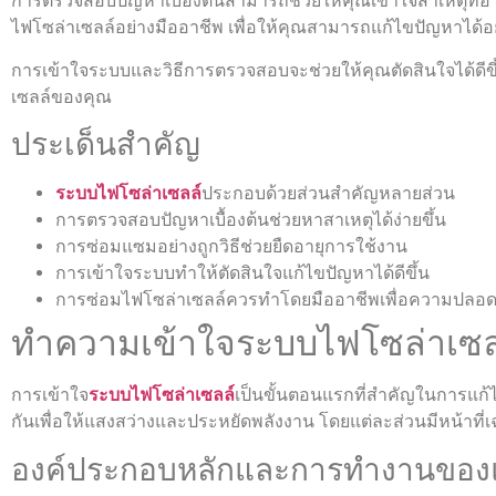
การตรวจสอบปัญหาเบื้องต้นสามารถช่วยให้คุณเข้าใจสาเหตุที่อ
ไฟโซล่าเซลล์อย่างมืออาชีพ เพื่อให้คุณสามารถแก้ไขปัญหาได้
การเข้าใจระบบและวิธีการตรวจสอบจะช่วยให้คุณตัดสินใจได้ดีขึ
เซลล์ของคุณ
ประเด็นสำคัญ
ระบบไฟโซล่าเซลล์
ประกอบด้วยส่วนสำคัญหลายส่วน
การตรวจสอบปัญหาเบื้องต้นช่วยหาสาเหตุได้ง่ายขึ้น
การซ่อมแซมอย่างถูกวิธีช่วยยืดอายุการใช้งาน
การเข้าใจระบบทำให้ตัดสินใจแก้ไขปัญหาได้ดีขึ้น
การซ่อมไฟโซล่าเซลล์ควรทำโดยมืออาชีพเพื่อความปลอด
ทำความเข้าใจระบบไฟโซล่าเซล
การเข้าใจ
ระบบไฟโซล่าเซลล์
เป็นขั้นตอนแรกที่สำคัญในการแก้
กันเพื่อให้แสงสว่างและประหยัดพลังงาน โดยแต่ละส่วนมีหน้าที่เฉ
องค์ประกอบหลักและการทำงานของแ