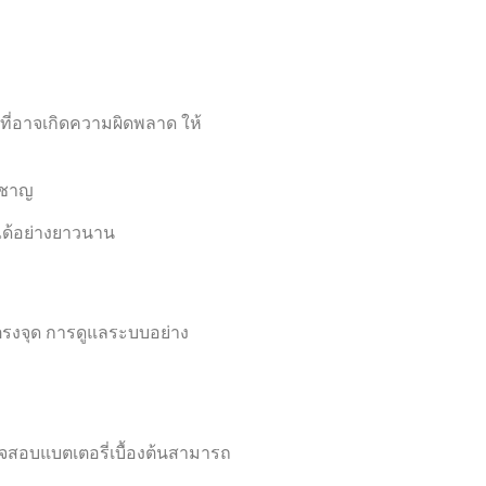
ที่อาจเกิดความผิดพลาด ให้
ยวชาญ
ได้อย่างยาวนาน
ตรงจุด การดูแลระบบอย่าง
จสอบแบตเตอรี่เบื้องต้นสามารถ