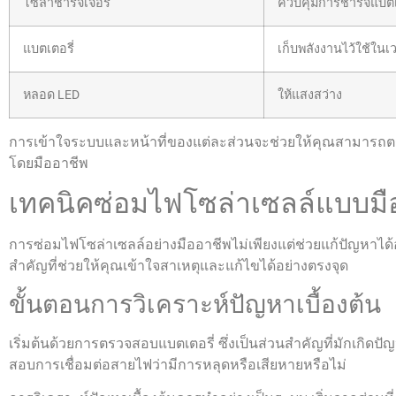
โซล่าชาร์จเจอร์
ควบคุมการชาร์จแบตเ
แบตเตอรี่
เก็บพลังงานไว้ใช้ใน
หลอด LED
ให้แสงสว่าง
การเข้าใจระบบและหน้าที่ของแต่ละส่วนจะช่วยให้คุณสามารถตรวจ
โดยมืออาชีพ
เทคนิคซ่อมไฟโซล่าเซลล์แบบมื
การซ่อมไฟโซล่าเซลล์อย่างมืออาชีพไม่เพียงแต่ช่วยแก้ปัญหาได้อ
สำคัญที่ช่วยให้คุณเข้าใจสาเหตุและแก้ไขได้อย่างตรงจุด
ขั้นตอนการวิเคราะห์ปัญหาเบื้องต้น
เริ่มต้นด้วยการตรวจสอบแบตเตอรี่ ซึ่งเป็นส่วนสำคัญที่มักเกิ
สอบการเชื่อมต่อสายไฟว่ามีการหลุดหรือเสียหายหรือไม่