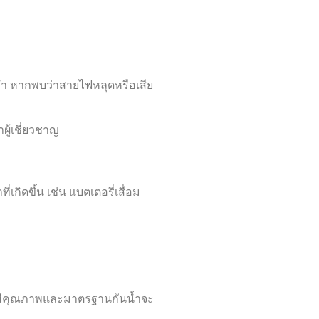
ทำ หากพบว่าสายไฟหลุดหรือเสีย
ู้เชี่ยวชาญ
เกิดขึ้น เช่น แบตเตอรี่เสื่อม
ที่มีคุณภาพและมาตรฐานกันน้ำจะ