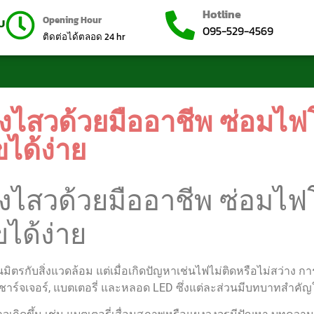
Hotline
Opening Hour
บบ
095-529-4569
ติดต่อได้ตลอด 24 hr
างไสวด้วยมืออาชีพ ซ่อมไฟ
ขได้ง่าย
างไสวด้วยมืออาชีพ ซ่อมไฟ
ขได้ง่าย
ตรกับสิ่งแวดล้อม แต่เมื่อเกิดปัญหาเช่นไฟไม่ติดหรือไม่สว่าง การซ
่าชาร์จเจอร์, แบตเตอรี่ และหลอด LED ซึ่งแต่ละส่วนมีบทบาทส