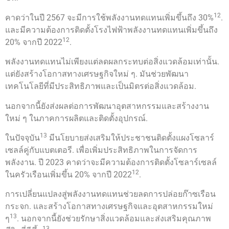
12
คาดว่าในปี 2567 จะมีการใช้พลังงานทดแทนเพิ่มขึ้นถึง 30%
.
และมีความต้องการติดตั้งโรงไฟฟ้าพลังงานทดแทนเพิ่มขึ้นถึง
12
20% จากปี 2022
.
พลังงานทดแทนไม่เพียงแต่ลดผลกระทบต่อสิ่งแวดล้อมเท่านั้น.
แต่ยังสร้างโอกาสทางเศรษฐกิจใหม่ ๆ. มันช่วยพัฒนา
เทคโนโลยีที่มีประสิทธิภาพและเป็นมิตรต่อสิ่งแวดล้อม.
นอกจากนี้ยังส่งผลต่อการพัฒนาอุตสาหกรรมและสร้างงาน
ใหม่ ๆ ในภาคการผลิตและติดตั้งอุปกรณ์.
13
ในปัจจุบัน
มีนโยบายส่งเสริมให้ประชาชนติดตั้งแผงโซลาร์
เซลล์คู่กับแบตเตอรี. เพื่อเพิ่มประสิทธิภาพในการจัดการ
พลังงาน. ปี 2023 คาดว่าจะมีความต้องการติดตั้งโซลาร์เซลล์
12
ในครัวเรือนเพิ่มขึ้น 20% จากปี 2022
.
การเปลี่ยนแปลงสู่พลังงานทดแทนช่วยลดการปล่อยก๊าซเรือน
กระจก. และสร้างโอกาสทางเศรษฐกิจและอุตสาหกรรมใหม่
13
ๆ
. นอกจากนี้ยังช่วยรักษาสิ่งแวดล้อมและส่งเสริมคุณภาพ
13