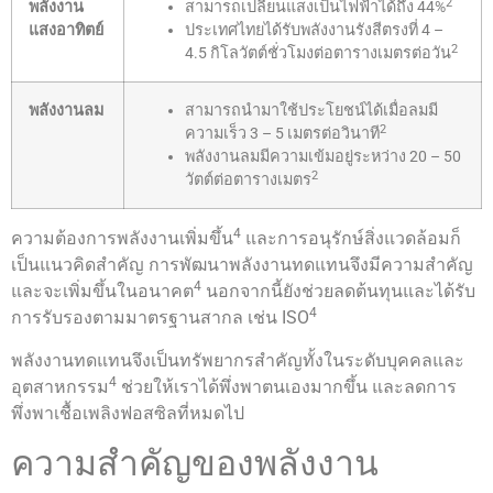
2
พลังงาน
สามารถเปลี่ยนแสงเป็นไฟฟ้าได้ถึง 44%
แสงอาทิตย์
ประเทศไทยได้รับพลังงานรังสีตรงที่ 4 –
2
4.5 กิโลวัตต์ชั่วโมงต่อตารางเมตรต่อวัน
พลังงานลม
สามารถนำมาใช้ประโยชน์ได้เมื่อลมมี
2
ความเร็ว 3 – 5 เมตรต่อวินาที
พลังงานลมมีความเข้มอยู่ระหว่าง 20 – 50
2
วัตต์ต่อตารางเมตร
4
ความต้องการพลังงานเพิ่มขึ้น
และการอนุรักษ์สิ่งแวดล้อมก็
เป็นแนวคิดสำคัญ การพัฒนาพลังงานทดแทนจึงมีความสำคัญ
4
และจะเพิ่มขึ้นในอนาคต
นอกจากนี้ยังช่วยลดต้นทุนและได้รับ
4
การรับรองตามมาตรฐานสากล เช่น ISO
พลังงานทดแทนจึงเป็นทรัพยากรสำคัญทั้งในระดับบุคคลและ
4
อุตสาหกรรม
ช่วยให้เราได้พึ่งพาตนเองมากขึ้น และลดการ
พึ่งพาเชื้อเพลิงฟอสซิลที่หมดไป
ความสำคัญของพลังงาน