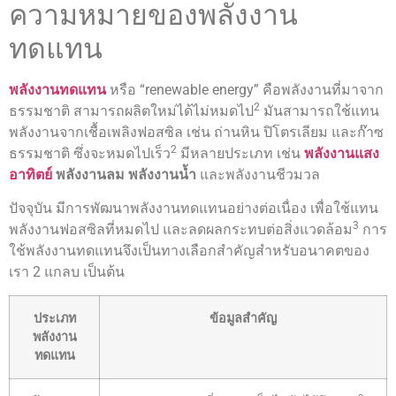
ความหมายของพลังงาน
ทดแทน
พลังงานทดแทน
หรือ “renewable energy” คือพลังงานที่มาจาก
2
ธรรมชาติ สามารถผลิตใหม่ได้ไม่หมดไป
มันสามารถใช้แทน
พลังงานจากเชื้อเพลิงฟอสซิล เช่น ถ่านหิน ปิโตรเลียม และก๊าซ
2
ธรรมชาติ ซึ่งจะหมดไปเร็ว
มีหลายประเภท เช่น
พลังงานแสง
อาทิตย์
พลังงานลม
พลังงานน้ำ
และพลังงานชีวมวล
ปัจจุบัน มีการพัฒนาพลังงานทดแทนอย่างต่อเนื่อง เพื่อใช้แทน
3
พลังงานฟอสซิลที่หมดไป และลดผลกระทบต่อสิ่งแวดล้อม
การ
ใช้พลังงานทดแทนจึงเป็นทางเลือกสำคัญสำหรับอนาคตของ
เรา 2 แกลบ เป็นต้น
ประเภท
ข้อมูลสำคัญ
พลังงาน
ทดแทน