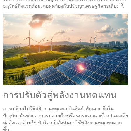
10
อนุรักษ์สิ่งแวดล้อม. สอดคล้องกับปรัชญาเศรษฐกิจพอเพียง
.
การปรับตัวสู่พลังงานทดแทน
การเปลี่ยนไปใช้พลังงานทดแทนเป็นสิ่งสำคัญมากขึ้นใน
ปัจจุบัน. มันช่วยลดการปล่อยก๊าซเรือนกระจกและป้องกันผลเสีย
12
ต่อสิ่งแวดล้อม
. ทั่วโลกกำลังหันมาใช้พลังงานทดแทนมาก
ขึ้น.