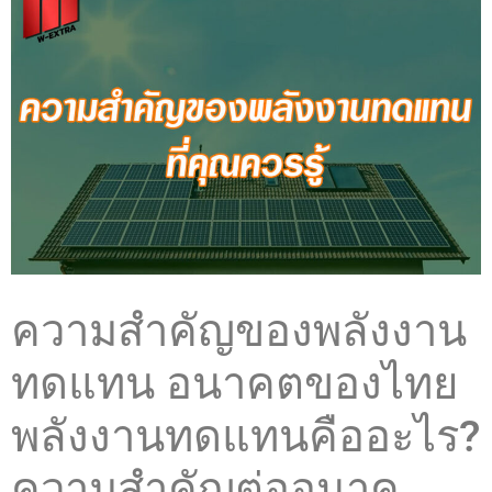
ความสำคัญของพลังงาน
ทดแทน อนาคตของไทย
พลังงานทดแทนคืออะไร?
ความสำคัญต่ออนาค