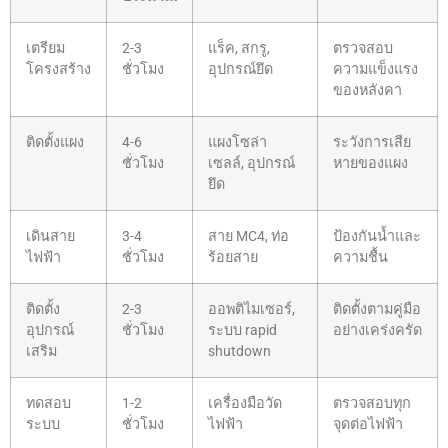
เตรียม
2-3
แร็ค, สกรู,
ตรวจสอบ
โครงสร้าง
ชั่วโมง
อุปกรณ์ยึด
ความแข็งแรง
ของหลังคา
ติดตั้งแผง
4-6
แผงโซล่า
ระวังการเสีย
ชั่วโมง
เซลล์, อุปกรณ์
หายของแผง
ยึด
เดินสาย
3-4
สาย MC4, ท่อ
ป้องกันน้ำและ
ไฟฟ้า
ชั่วโมง
ร้อยสาย
ความชื้น
ติดตั้ง
2-3
ออพติไมเซอร์,
ติดตั้งตามคู่มือ
อุปกรณ์
ชั่วโมง
ระบบ rapid
อย่างเคร่งครัด
เสริม
shutdown
ทดสอบ
1-2
เครื่องมือวัด
ตรวจสอบทุก
ระบบ
ชั่วโมง
ไฟฟ้า
จุดต่อไฟฟ้า