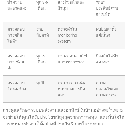
ทำความ
ทุก 3-6
ล้างด้วยน้ำและ
รักษา
สะอาดแผง
เดือน
ผ้านุ่ม
ประสิทธิภาพ
การผลิต
ตรวจสอบ
ราย
ตรวจค่าใน
พบปัญหาตั้ง
การผลิต
สัปดาห์
monitoring
แต่เนิ่นๆ
ไฟฟ้า
system
ตรวจสอบ
ทุก 6
ตรวจสอบสายไฟ
ป้องกันไฟฟ้า
การเชื่อม
เดือน
และ connector
ลัดวงจร
ต่อ
ตรวจสอบ
ทุกปี
ตรวจความแน่น
ความ
โครงสร้าง
หนาของการยึด
ปลอดภัยและ
แผง
ความคงทน
การดูแลรักษาระบบพลังงานแสงอาทิตย์ในบ้านอย่างสม่ำเสมอ
จะช่วยให้คุณได้รับประโยชน์สูงสุดจากการลงทุน. และมั่นใจได้
ว่าระบบจะทำงานได้อย่างมีประสิทธิภาพในระยะยาว.